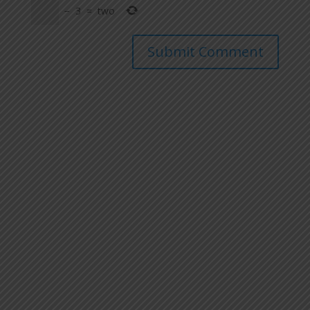
−
3
=
two