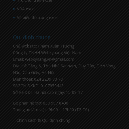
Trò chơi trên excel
VBA excel
Vẽ biểu đồ trong excel
Qui định chung
Chủ website: Phạm Xuân Trường
Công ty TNHH Webkynang Việt Nam
Email: webkynang.vn@gmail.com
Địa chỉ: Tầng 6, Tòa Nhà Sannam, Duy Tân, Dịch Vọng
Hậu, Cầu Giấy, Hà Nội
Điện thoại: 024 2239 73 73
SốGCN ĐKKD: 0107959448
Sở KH&ĐT Hà nội cấp ngày: 15-08-17
Bộ phận hỗ trợ: 038 997 8430
Thời gian làm việc: 9h00 – 17h00 (T2-T6)
– Chính sách & Qui định chung