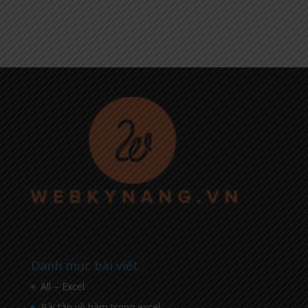
Danh mục bài viết
All – Excel
Bài tập về hàm trong excel