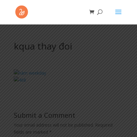
kqua thay đoi
Submit a Comment
Your email address will not be published.
Required
fields are marked
*