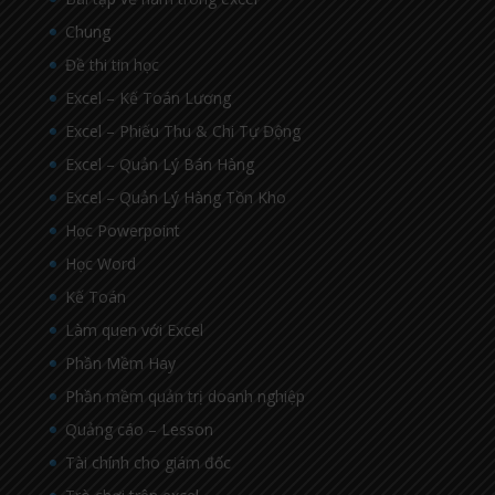
Chung
Đề thi tin học
Excel – Kế Toán Lương
Excel – Phiếu Thu & Chi Tự Động
Excel – Quản Lý Bán Hàng
Excel – Quản Lý Hàng Tồn Kho
Học Powerpoint
Học Word
Kế Toán
Làm quen với Excel
Phần Mềm Hay
Phần mềm quản trị doanh nghiệp
Quảng cáo – Lesson
Tài chính cho giám đốc