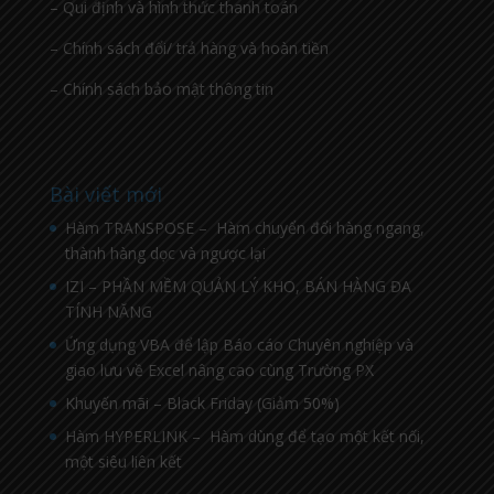
– Qui định và hình thức thanh toán
– Chính sách đổi/ trả hàng và hoàn tiền
– Chính sách bảo mật thông tin
Bài viết mới
Hàm TRANSPOSE – Hàm chuyển đổi hàng ngang,
thành hàng dọc và ngược lại
IZI – PHẦN MỀM QUẢN LÝ KHO, BÁN HÀNG ĐA
TÍNH NĂNG
Ứng dụng VBA để lập Báo cáo Chuyên nghiệp và
giao lưu về Excel nâng cao cùng Trường PX
Khuyến mãi – Black Friday (Giảm 50%)
Hàm HYPERLINK – Hàm dùng để tạo một kết nối,
một siêu liên kết