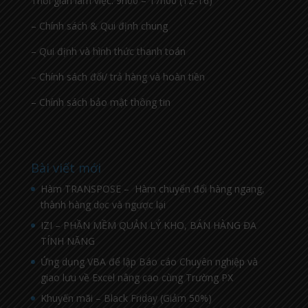
Thời gian làm việc: 9h00 – 17h00 (T2-T6)
– Chính sách & Qui định chung
– Qui định và hình thức thanh toán
– Chính sách đổi/ trả hàng và hoàn tiền
– Chính sách bảo mật thông tin
Bài viết mới
Hàm TRANSPOSE – Hàm chuyển đổi hàng ngang,
thành hàng dọc và ngược lại
IZI – PHẦN MỀM QUẢN LÝ KHO, BÁN HÀNG ĐA
TÍNH NĂNG
Ứng dụng VBA để lập Báo cáo Chuyên nghiệp và
giao lưu về Excel nâng cao cùng Trường PX
Khuyến mãi – Black Friday (Giảm 50%)