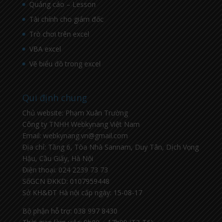
Quảng cáo – Lesson
Tài chính cho giám đốc
Trò chơi trên excel
VBA excel
Vẽ biểu đồ trong excel
Qui định chung
Chủ website: Phạm Xuân Trường
Công ty TNHH Webkynang Việt Nam
Email: webkynang.vn@gmail.com
Địa chỉ: Tầng 6, Tòa Nhà Sannam, Duy Tân, Dịch Vọng
Hậu, Cầu Giấy, Hà Nội
Điện thoại: 024 2239 73 73
SốGCN ĐKKD: 0107959448
Sở KH&ĐT Hà nội cấp ngày: 15-08-17
Bộ phận hỗ trợ: 038 997 8430