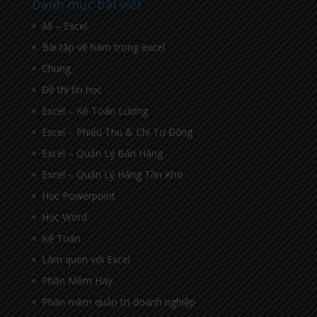
Danh mục bài viết
All – Excel
Bài tập về hàm trong excel
Chung
Đề thi tin học
Excel – Kế Toán Lương
Excel – Phiếu Thu & Chi Tự Động
Excel – Quản Lý Bán Hàng
Excel – Quản Lý Hàng Tồn Kho
Học Powerpoint
Học Word
Kế Toán
Làm quen với Excel
Phần Mềm Hay
Phần mềm quản trị doanh nghiệp