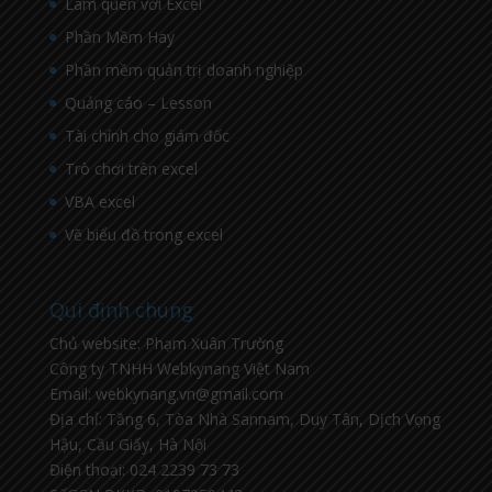
Làm quen với Excel
Phần Mềm Hay
Phần mềm quản trị doanh nghiệp
Quảng cáo – Lesson
Tài chính cho giám đốc
Trò chơi trên excel
VBA excel
Vẽ biểu đồ trong excel
Qui định chung
Chủ website: Phạm Xuân Trường
Công ty TNHH Webkynang Việt Nam
Email: webkynang.vn@gmail.com
Địa chỉ: Tầng 6, Tòa Nhà Sannam, Duy Tân, Dịch Vọng
Hậu, Cầu Giấy, Hà Nội
Điện thoại: 024 2239 73 73