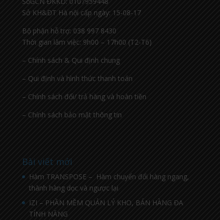
SốGCN ĐKKD: 0107959448
Sở KH&ĐT Hà nội cấp ngày: 15-08-17
Bộ phận hỗ trợ: 038 997 8430
Thời gian làm việc: 9h00 – 17h00 (T2-T6)
– Chính sách & Qui định chung
– Qui định và hình thức thanh toán
– Chính sách đổi/ trả hàng và hoàn tiền
– Chính sách bảo mật thông tin
Bài viết mới
Hàm TRANSPOSE – Hàm chuyển đổi hàng ngang,
thành hàng dọc và ngược lại
IZI – PHẦN MỀM QUẢN LÝ KHO, BÁN HÀNG ĐA
TÍNH NĂNG