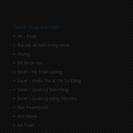
Danh mục bài viết
All – Excel
Bài tập về hàm trong excel
Chung
Đề thi tin học
Excel – Kế Toán Lương
Excel – Phiếu Thu & Chi Tự Động
Excel – Quản Lý Bán Hàng
Excel – Quản Lý Hàng Tồn Kho
Học Powerpoint
Học Word
Kế Toán