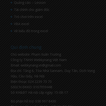
Quảng cáo – Lesson
Tài chính cho giám đốc
Trò chơi trên excel
VBA excel
Vẽ biểu đồ trong excel
Qui định chung
Chủ website: Phạm Xuân Trường
Công ty TNHH Webkynang Việt Nam
Email: webkynang.vn@gmail.com
Địa chỉ: Tầng 6, Tòa Nhà Sannam, Duy Tân, Dịch Vọng
Hậu, Cầu Giấy, Hà Nội
Điện thoại: 024 2239 73 73
SốGCN ĐKKD: 0107959448
Sở KH&ĐT Hà nội cấp ngày: 15-08-17
Bộ phận hỗ trợ: 038 997 8430