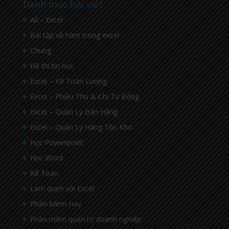
Danh mục bài viết
All – Excel
Bài tập về hàm trong excel
Chung
Đề thi tin học
Excel – Kế Toán Lương
Excel – Phiếu Thu & Chi Tự Động
Excel – Quản Lý Bán Hàng
Excel – Quản Lý Hàng Tồn Kho
Học Powerpoint
Học Word
Kế Toán
Làm quen với Excel
Phần Mềm Hay
Phần mềm quản trị doanh nghiệp