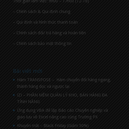
Thời gian làm việc: 9h00 – 17h00 (T2-T6)
– Chính sách & Qui định chung
– Qui định và hình thức thanh toán
– Chính sách đổi/ trả hàng và hoàn tiền
– Chính sách bảo mật thông tin
Bài viết mới
Hàm TRANSPOSE – Hàm chuyển đổi hàng ngang,
thành hàng dọc và ngược lại
IZI – PHẦN MỀM QUẢN LÝ KHO, BÁN HÀNG ĐA
TÍNH NĂNG
Ứng dụng VBA để lập Báo cáo Chuyên nghiệp và
giao lưu về Excel nâng cao cùng Trường PX
Khuyến mãi – Black Friday (Giảm 50%)