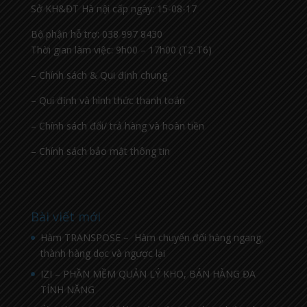
Sở KH&ĐT Hà nội cấp ngày: 15-08-17
Bộ phận hỗ trợ: 038 997 8430
Thời gian làm việc: 9h00 – 17h00 (T2-T6)
– Chính sách & Qui định chung
– Qui định và hình thức thanh toán
– Chính sách đổi/ trả hàng và hoàn tiền
– Chính sách bảo mật thông tin
Bài viết mới
Hàm TRANSPOSE – Hàm chuyển đổi hàng ngang,
thành hàng dọc và ngược lại
IZI – PHẦN MỀM QUẢN LÝ KHO, BÁN HÀNG ĐA
TÍNH NĂNG