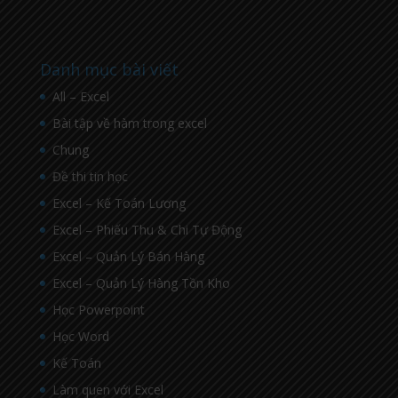
Danh mục bài viết
All – Excel
Bài tập về hàm trong excel
Chung
Đề thi tin học
Excel – Kế Toán Lương
Excel – Phiếu Thu & Chi Tự Động
Excel – Quản Lý Bán Hàng
Excel – Quản Lý Hàng Tồn Kho
Học Powerpoint
Học Word
Kế Toán
Làm quen với Excel