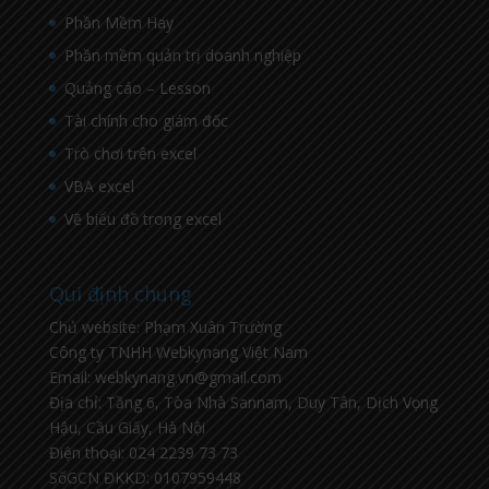
Phần Mềm Hay
Phần mềm quản trị doanh nghiệp
Quảng cáo – Lesson
Tài chính cho giám đốc
Trò chơi trên excel
VBA excel
Vẽ biểu đồ trong excel
Qui định chung
Chủ website: Phạm Xuân Trường
Công ty TNHH Webkynang Việt Nam
Email: webkynang.vn@gmail.com
Địa chỉ: Tầng 6, Tòa Nhà Sannam, Duy Tân, Dịch Vọng
Hậu, Cầu Giấy, Hà Nội
Điện thoại: 024 2239 73 73
SốGCN ĐKKD: 0107959448