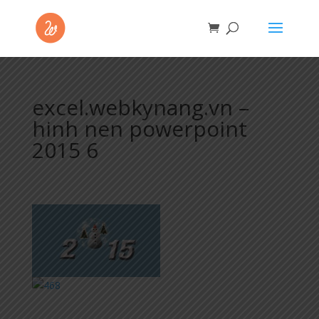
excel.webkynang.vn –
hinh nen powerpoint
2015 6