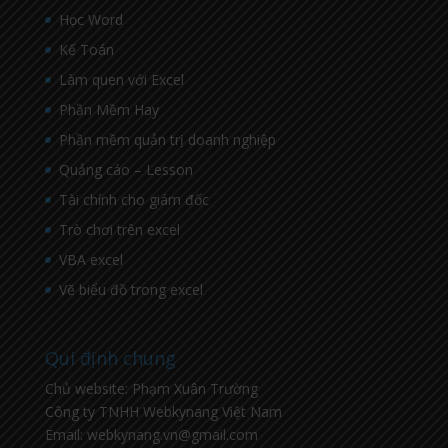
Học Word
Kế Toán
Làm quen với Excel
Phần Mềm Hay
Phần mềm quản trị doanh nghiệp
Quảng cáo – Lesson
Tài chính cho giám đốc
Trò chơi trên excel
VBA excel
Vẽ biểu đồ trong excel
Qui định chung
Chủ website: Phạm Xuân Trường
Công ty TNHH Webkynang Việt Nam
Email: webkynang.vn@gmail.com