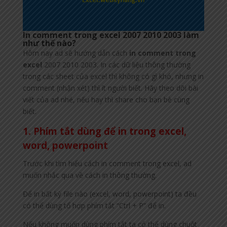
In comment trong excel 2007 2010 2003 làm
như thế nào?
Hôm nay ad sẽ hướng dẫn cách
in comment trong
excel
2007 2010 2003. In các dữ liệu thông thường
trong các sheet của excel thì không có gì khó, nhưng in
comment (nhận xét) thì ít người biết. Hãy theo dõi bài
viết của ad nhé, nếu hay thì share cho bạn bè cùng
biết.
1. Phím tắt dùng để in trong excel,
word, powerpoint
Trước khi tìm hiểu cách in comment trong excel, ad
muốn nhắc qua về cách in thông thường.
Để in bất kỳ file nào (excel, word, powerpoint) ta đều
có thể dùng tổ hợp phím tắt “Ctrl + P” để in.
Nếu không muốn dùng phím tắt ta có thể dùng chuột