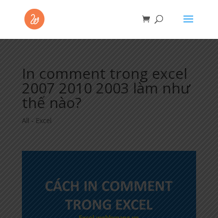
In comment trong excel
2007 2010 2003 làm như
thế nào?
All - Excel