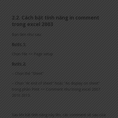
2.2. Cách bật tính năng in comment
trong excel 2003
Bạn làm như sau:
Bước 1:
Chọn File >> Page setup
Bước 2:
– Chọn thẻ “Sheet”
– Chọn “At end of sheet” hoặc “As display on sheet”
trong phần Print >> Comment như trong excel 2007
2010 2013.
Sau khi bật tính năng này lên, các comment về sau của