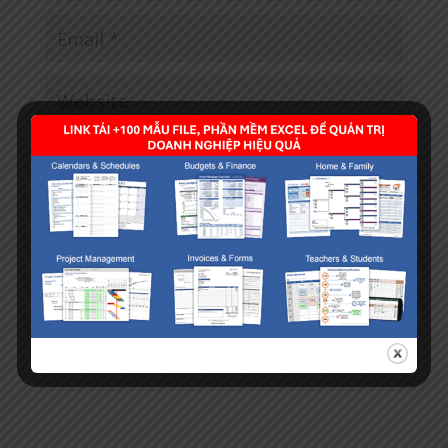
Save my name, email, and website in this browser
for the next time I comment.
×
4
=
twenty