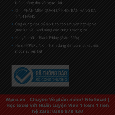
thành hàng dọc và ngược lại
IZI – PHẦN MỀM QUẢN LÝ KHO, BÁN HÀNG ĐA
TÍNH NĂNG
Ứng dụng VBA để lập Báo cáo Chuyên nghiệp và
giao lưu về Excel nâng cao cùng Trường PX
Khuyến mãi – Black Friday (Giảm 50%)
Hàm HYPERLINK – Hàm dùng để tạo một kết nối,
một siêu liên kết
Wpro.vn - Chuyên Về phần mềm/ File Excel |
Học Excel với Huấn Luyện Viên 1 kèm 1 liên
hệ zalo: 0389 978 430