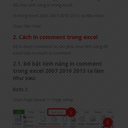
để chọn tính năng in trong excel.
In trong Excel 2003 2007 2010 2013, ta đều chọn:
Chọn File/ Print
2. Cách in comment trong excel
Để in được comment ta cần phải chọn tính năng để
excel hiểu ta muốn in comment
2.1. Để bật tính năng in comment
trong excel 2007 2010 2013 ta làm
như sau:
Bước 1:
Chọn Page layout >> Page setup