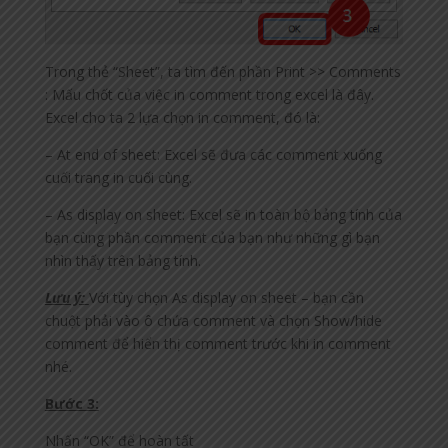
Trong thẻ “Sheet”, ta tìm đến phần Print >> Comments
: Mấu chốt của việc in comment trong excel là đây.
Excel cho ta 2 lựa chọn in comment, đó là:
– At end of sheet: Excel sẽ đưa các comment xuống
cuối trang in cuối cùng.
– As display on sheet: Excel sẽ in toàn bộ bảng tính của
bạn cùng phần comment của bạn như những gì bạn
nhìn thấy trên bảng tính.
Lưu ý:
Với tùy chọn As display on sheet – bạn cần
chuột phải vào ô chứa comment và chọn Show/hide
comment để hiển thị comment trước khi in comment
nhé.
Bước 3:
Nhấn “OK” để hoàn tất