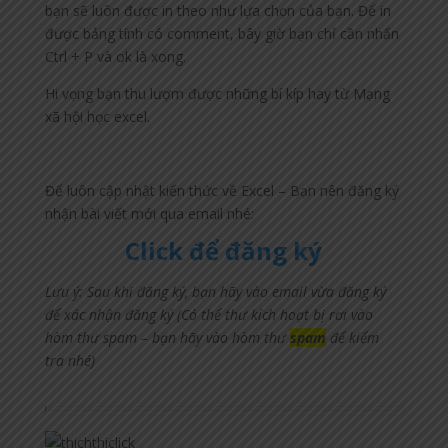
bạn sẽ luôn được in theo như lựa chọn của bạn. Để in
được bảng tính có comment, bây giờ bạn chỉ cần nhấn
Ctrl + P và ok là xong.
Hi vọng bạn thu lượm được những bí kíp hay từ Mạng
xã hội học excel.
Để luôn cập nhật kiến thức về Excel – Bạn nên đăng ký
nhận bài viết mới qua email nhé:
Click để đăng ký
Lưu ý: Sau khi đăng ký, bạn hãy vào email vừa đăng ký
để xác nhận đăng ký (Có thể thư kích hoạt bị rơi vào
hòm thư spam – bạn hãy vào hòm thư
spam
để kiểm
tra nhé)