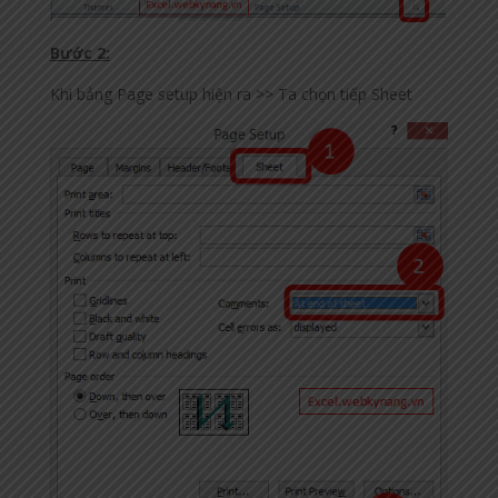
Bước 2:
Khi bảng Page setup hiện ra >> Ta chọn tiếp Sheet