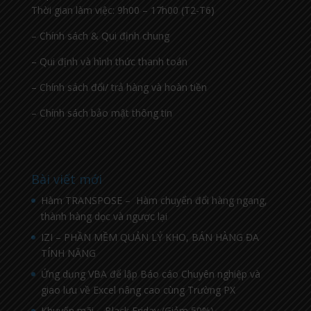
Thời gian làm việc: 9h00 – 17h00 (T2-T6)
– Chính sách & Qui định chung
– Qui định và hình thức thanh toán
– Chính sách đổi/ trả hàng và hoàn tiền
– Chính sách bảo mật thông tin
Bài viết mới
Hàm TRANSPOSE – Hàm chuyển đổi hàng ngang,
thành hàng dọc và ngược lại
IZI – PHẦN MỀM QUẢN LÝ KHO, BÁN HÀNG ĐA
TÍNH NĂNG
Ứng dụng VBA để lập Báo cáo Chuyên nghiệp và
giao lưu về Excel nâng cao cùng Trường PX
Khuyến mãi – Black Friday (Giảm 50%)