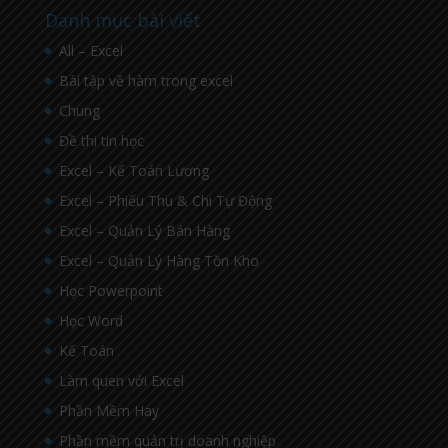
Danh mục bài viết
All – Excel
Bài tập về hàm trong excel
Chung
Đề thi tin học
Excel – Kế Toán Lương
Excel – Phiếu Thu & Chi Tự Động
Excel – Quản Lý Bán Hàng
Excel – Quản Lý Hàng Tồn Kho
Học Powerpoint
Học Word
Kế Toán
Làm quen với Excel
Phần Mềm Hay
Phần mềm quản trị doanh nghiệp