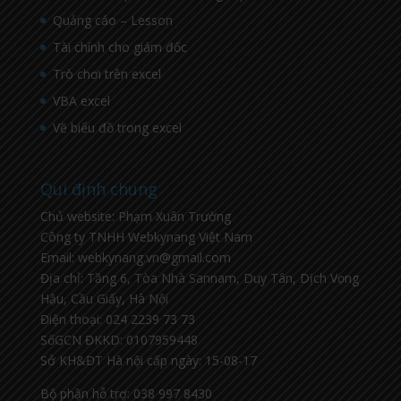
Quảng cáo – Lesson
Tài chính cho giám đốc
Trò chơi trên excel
VBA excel
Vẽ biểu đồ trong excel
Qui định chung
Chủ website: Phạm Xuân Trường
Công ty TNHH Webkynang Việt Nam
Email: webkynang.vn@gmail.com
Địa chỉ: Tầng 6, Tòa Nhà Sannam, Duy Tân, Dịch Vọng
Hậu, Cầu Giấy, Hà Nội
Điện thoại: 024 2239 73 73
SốGCN ĐKKD: 0107959448
Sở KH&ĐT Hà nội cấp ngày: 15-08-17
Bộ phận hỗ trợ: 038 997 8430