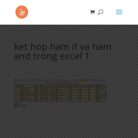
ket hop ham if va ham
and trong excel 1