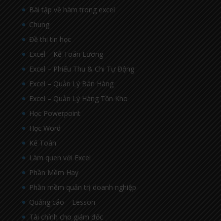
Bài tập về hàm trong excel
Chung
Đề thi tin học
Excel – Kế Toán Lương
Excel – Phiếu Thu & Chi Tự Động
Excel – Quản Lý Bán Hàng
Excel – Quản Lý Hàng Tồn Kho
Học Powerpoint
Học Word
Kế Toán
Làm quen với Excel
Phần Mềm Hay
Phần mềm quản trị doanh nghiệp
Quảng cáo – Lesson
Tài chính cho giám đốc