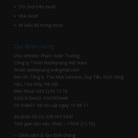
Trò chơi trên excel
VBA excel
Vẽ biểu đồ trong excel
Qui định chung
Chủ website: Phạm Xuân Trường
Công ty TNHH Webkynang Việt Nam
Email: webkynang.vn@gmail.com
Địa chỉ: Tầng 6, Tòa Nhà Sannam, Duy Tân, Dịch Vọng
Hậu, Cầu Giấy, Hà Nội
Điện thoại: 024 2239 73 73
SốGCN ĐKKD: 0107959448
Sở KH&ĐT Hà nội cấp ngày: 15-08-17
Bộ phận hỗ trợ: 038 997 8430
Thời gian làm việc: 9h00 – 17h00 (T2-T6)
– Chính sách & Qui định chung