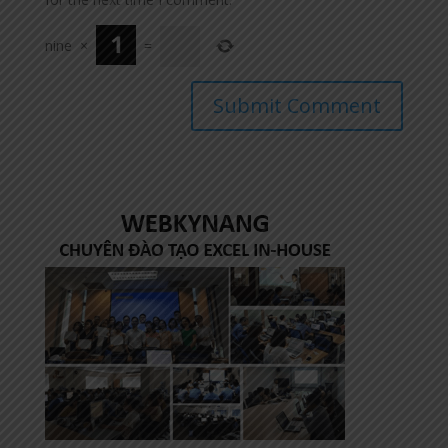
nine
×
=