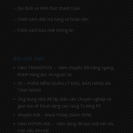
– Qui định và hình thức thanh toán
– Chính sách đổi/ trả hàng và hoàn tiền
– Chính sách bảo mật thông tin
Bài viết mới
Hàm TRANSPOSE – Hàm chuyển đổi hàng ngang,
thành hàng dọc và ngược lại
IZI – PHẦN MỀM QUẢN LÝ KHO, BÁN HÀNG ĐA
TÍNH NĂNG
Ứng dụng VBA để lập Báo cáo Chuyên nghiệp và
giao lưu về Excel nâng cao cùng Trường PX
Khuyến mãi – Black Friday (Giảm 50%)
Hàm HYPERLINK – Hàm dùng để tạo một kết nối,
một siêu liên kết