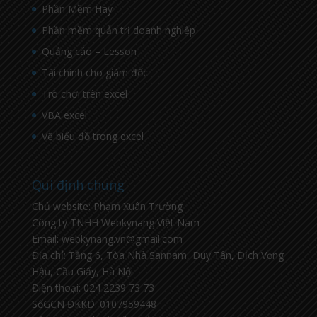
Phần Mềm Hay
Phần mềm quản trị doanh nghiệp
Quảng cáo – Lesson
Tài chính cho giám đốc
Trò chơi trên excel
VBA excel
Vẽ biểu đồ trong excel
Qui định chung
Chủ website: Phạm Xuân Trường
Công ty TNHH Webkynang Việt Nam
Email: webkynang.vn@gmail.com
Địa chỉ: Tầng 6, Tòa Nhà Sannam, Duy Tân, Dịch Vọng
Hậu, Cầu Giấy, Hà Nội
Điện thoại: 024 2239 73 73
SốGCN ĐKKD: 0107959448