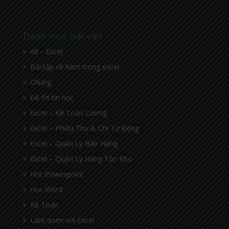
Danh mục bài viết
All – Excel
Bài tập về hàm trong excel
Chung
Đề thi tin học
Excel – Kế Toán Lương
Excel – Phiếu Thu & Chi Tự Động
Excel – Quản Lý Bán Hàng
Excel – Quản Lý Hàng Tồn Kho
Học Powerpoint
Học Word
Kế Toán
Làm quen với Excel