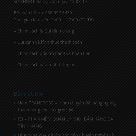
Sở KH&ĐT Hà nội cấp ngày: 15-08-17
Bộ phận hỗ trợ: 038 997 8430
Thời gian làm việc: 9h00 – 17h00 (T2-T6)
– Chính sách & Qui định chung
– Qui định và hình thức thanh toán
– Chính sách đổi/ trả hàng và hoàn tiền
– Chính sách bảo mật thông tin
Bài viết mới
Hàm TRANSPOSE – Hàm chuyển đổi hàng ngang,
thành hàng dọc và ngược lại
IZI – PHẦN MỀM QUẢN LÝ KHO, BÁN HÀNG ĐA
TÍNH NĂNG
Ứng dụng VBA để lập Báo cáo Chuyên nghiệp và