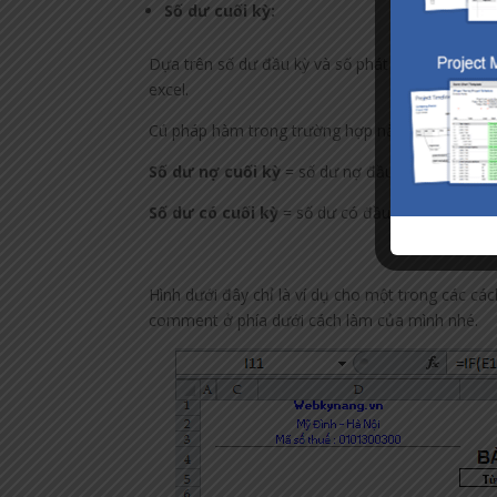
Số dư cuối kỳ:
Dựa trên số dư đầu kỳ và số phát sinh trong kỳ, 
excel.
Cú pháp hàm trong trường hợp này có thể rất đa
Số dư nợ cuối kỳ
= số dư nợ đầu kỳ + số phát 
Số dư có cuối kỳ
= số dư có đầu kỳ + số phát b
Hình dưới đây chỉ là ví dụ cho một trong các các
comment ở phía dưới cách làm của mình nhé.