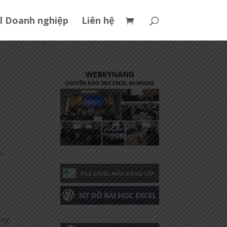
l Doanh nghiệp
Liên hệ
n.
g
ong