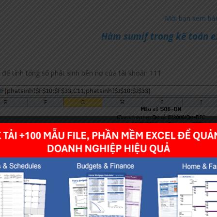
Mời bạn xem bài 
Hàm sumif trong kế toán e
 để tính tổng số phát sinh bên nợ của tài khoản 111.