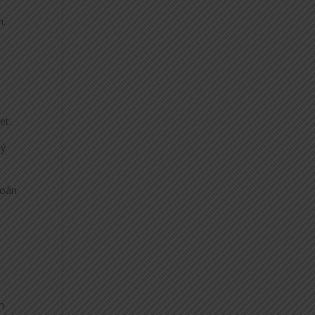
h.
et.
 ý
toán
n