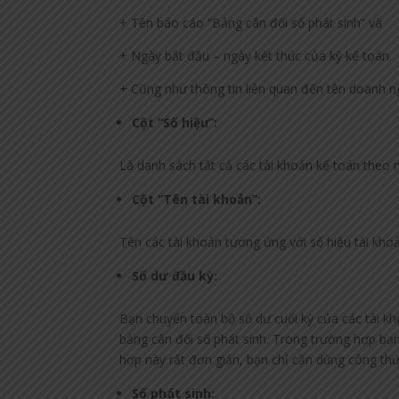
+ Tên báo cáo “Bảng cân đối số phát sinh” và
+ Ngày bắt đầu – ngày kết thúc của kỳ kế toán.
+ Cũng như thông tin liên quan đến tên doanh ng
Cột “Số hiệu”:
Là danh sách tất cả các tài khoản kế toán theo
Cột “Tên tài khoản”:
Tên các tài khoản tương ứng với số hiệu tài kho
Số dư đầu kỳ:
Bạn chuyển toàn bộ số dư cuối kỳ của các tài k
bảng cân đối số phát sinh. Trong trường hợp bạ
hợp này rất đơn giản, bạn chỉ cần dùng công thức
Số phát sinh: