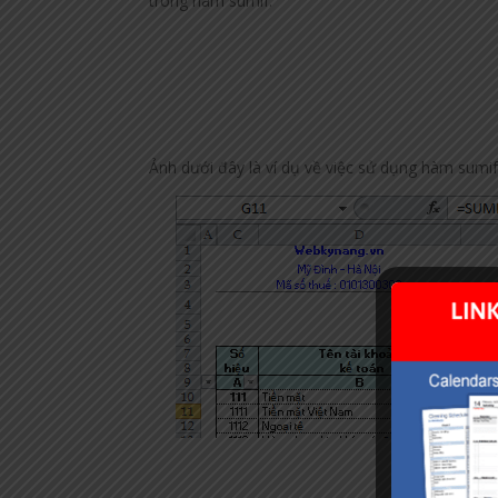
trong hàm sumif.
Ảnh dưới đây là ví dụ về việc sử dụng hàm sumif