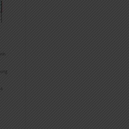
định
dụng
và