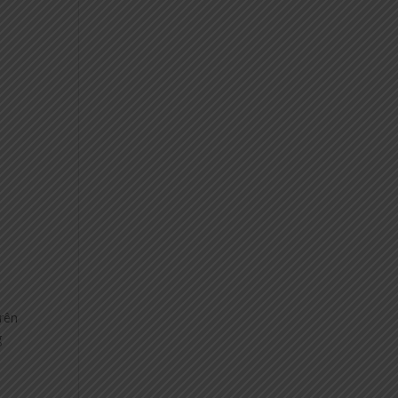
trên
g