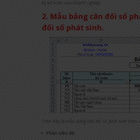
kỳ kế toán của doanh nghiệp.
2. Mẫu bảng cân đối số ph
đối số phát sinh.
Trên đây là mẫu
bảng cân đối số phát sinh
theo q
Phần tiêu đề: