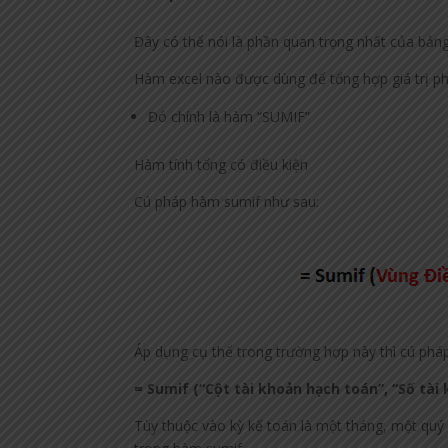
Đây có thể nói là phần quan trọng nhất của bảng
Hàm excel nào được dùng để tổng hợp giá trị phá
Đó chính là hàm “SUMIF”
Hàm tính tổng có điều kiện
Cú pháp hàm sumif như sau:
Áp dụng cụ thể trong trường hợp này thì cú phá
= Sumif (“Cột tài khoản hạch toán”, “Số tài k
Tùy thuộc vào kỳ kế toán là một tháng, một quý