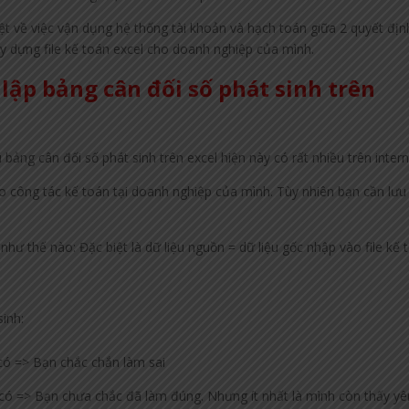
ệt về việc vận dụng hệ thống tài khoản và hạch toán giữa 2 quyết địn
ây dựng file kế toán excel cho doanh nghiệp của mình.
 lập bảng cân đối số phát sinh trên
bảng cân đối số phát sinh trên excel hiện này có rất nhiều trên intern
 công tác kế toán tại doanh nghiệp của mình. Tùy nhiên bạn cần lưu
hư thế nào: Đặc biệt là dữ liệu nguồn = dữ liệu gốc nhập vào file kế 
sinh:
 có => Bạn chắc chắn làm sai
 có => Bạn chưa chắc đã làm đúng. Nhưng ít nhất là mình còn thấy yê