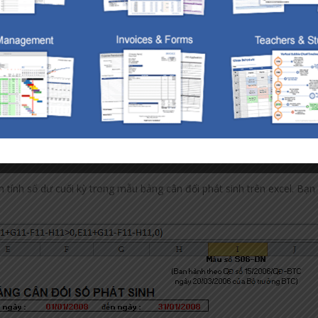
ta dễ dàng tính được số dư cuối kỳ trong bảng cân đối số phát sinh tr
 dạng. Tùy nhiên phải tuân thủ nguyên tắc:
bên nợ – số phát sinh bên có
ên có – số phát sinh bên nợ
h tính số dư cuối kỳ trong mẫu bảng cân đối phát sinh trên excel. Bạn