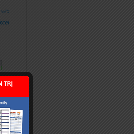
viết:
xce
l