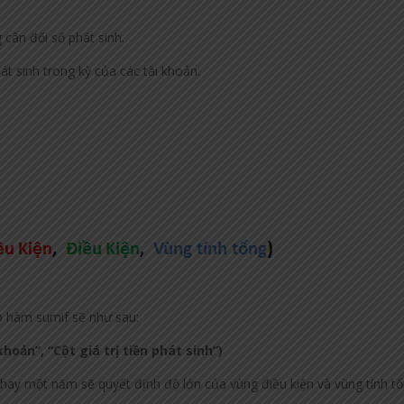
 cân đối số phát sinh.
t sinh trong kỳ của các tài khoản.
p hàm sumif sẽ như sau:
hoản”, “Cột giá trị tiền phát sinh”)
 hay một năm sẽ quyết định độ lớn của vùng điều kiện và vùng tính t