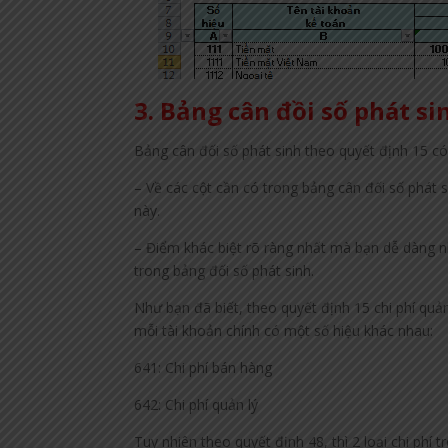
3. Bảng cân đồi số phát si
Bảng cân đối số phát sinh theo quyết định 15 có
– Về các cột cần có trong bảng cân đối số phát s
này.
– Điểm khác biệt rõ ràng nhất mà bạn dễ dàng nh
trong bảng đối số phát sinh.
Như bạn đã biết, theo quyết định 15 chi phí quả
mỗi tài khoản chính có một số hiệu khác nhau:
641: Chi phí bán hàng
642: Chi phí quản lý
Tuy nhiên theo quyết định 48, thì 2 loại chi phí