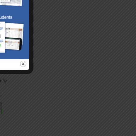
ên
 hãy