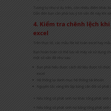
Tương tự như ví dụ trên, còn nhiều điểm khác bi
Dẫn đến bạn cần phải lưu ý tới vấn đề này khi x
4. Kiểm tra chênh lệch khi
excel
Trên thực tế, các mẫu file kế toán excel hay mẫu 
Bạn hoàn toàn có thể lưu về máy và sử dụng cho
một số vấn đề như sau:
Bạn phải hiểu được cách dữ liệu được tổ chức n
excel
Hệ thống lại danh mục hệ thống tài khoản
Nguyên tắc vàng khi lập bảng cân đối số phát 
+ Nếu tổng số phát sinh nợ khác tổng phát sinh
+ Nếu tổng số phát sinh nợ bằng tổng phát sinh