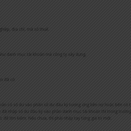
hiệp, địa chỉ, mã số thuế.
 như danh mục tài khoản mà công ty xây dựng.
ản đã có
hoản có số dư vào phần số dư đầu kỳ tương ứng bên nợ hoặc bên có 
n đã nhập số dư đầu kỳ vào phần danh mục tài khoản thì trong trườn
 để tìm kiếm. Nếu chưa, thì phải nhập tay từng giá trị một.