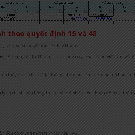
nh theo quyết định 15 và 48
 gì khác so với quyết định 48 hay không.
inh: Số hiệu, tên tài khoản,… thì không có gì khác nhau giữa 2 quyết 
ận thấy đó là chính là hệ thống tài khoản, tên tài khoản mà bạn sử 
n lý và chi phí bán hàng, ta có thể mở nhiều tiểu khoản để hạch toán 
 trên đều có chung một tài khoản cấp: 642