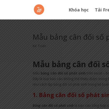
Khóa học
Tải Fr
Mẫu bảng cân đối số p
Kế Toán
Mẫu bảng cân đối số
Mẫu
bảng cân đối số phát sinh
trên excel – b
Đây là loại báo cáo không thể thiếu được trong 
như cách lập bảng đối số phát sinh trong kế toán
1. Bảng cân đối số phát sin
Bảng cân đối số phát sinh
là báo cáo tổng hợp số