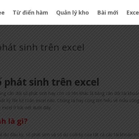
ee
Từ điển hàm
Quản lý kho
Bài mới
Exce
hát sinh trên excel
 phát sinh trên excel
ảng cân đối số phát sinh hay còn có tên khác là bảng cân đối tài khoả
bất kỳ file kế toán excel nào. Chúng ta hay cũng tìm hiểu về mẫu cũn
 excel ở bài viết dưới đây.
h là gì?
 dư đầu kỳ, số phát sinh và số dư cuối kỳ của tất cả các tài khoản tr