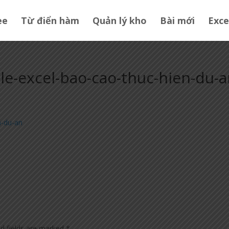
ee
Từ điển hàm
Quản lý kho
Bài mới
Exce
le-excel-bao-cao-thuc-hien-du-
n-du-an
ed fields are marked
*