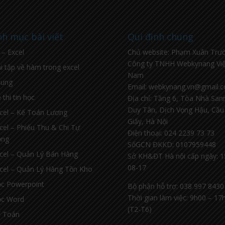
h mục bài viết
Qui định chung
l – Excel
Chủ website: Phạm Xuân Trư
Công ty TNHH Webkynang Việ
i tập về hàm trong excel
Nam
hung
Email: webkynang.vn@gmail.
 thi tin học
Địa chỉ: Tầng 6, Tòa Nhà Sa
Duy Tân, Dịch Vọng Hậu, Cầu
cel – Kế Toán Lương
Giấy, Hà Nội
cel – Phiếu Thu & Chi Tự
Điện thoại: 024 2239 73 73
ộng
SốGCN ĐKKD: 0107959448
cel – Quản Lý Bán Hàng
Sở KH&ĐT Hà nội cấp ngày: 1
08-17
cel – Quản Lý Hàng Tồn Kho
c Powerpoint
Bộ phận hỗ trợ: 038 997 8430
Thời gian làm việc: 9h00 – 17
c Word
(T2-T6)
 Toán