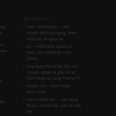
Bài viết mới
ờng
Hàm TRANSPOSE – Hàm
t
chuyển đổi hàng ngang, thành
hàng dọc và ngược lại
com
IZI – PHẦN MỀM QUẢN LÝ
nnam,
KHO, BÁN HÀNG ĐA TÍNH
NĂNG
Ứng dụng VBA để lập Báo cáo
Chuyên nghiệp và giao lưu về
Excel nâng cao cùng Trường PX
5-
Khuyến mãi – Black Friday
(Giảm 50%)
Hàm HYPERLINK – Hàm dùng
h00
để tạo một kết nối, một siêu liên
kết