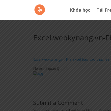
Khóa học
Tải Fr
Excel.webkynang.vn-Fi
Excel.webkynang.vn-File-excel-bao-cao-thuc-hie
file excel quản lý dự án
Submit a Comment
Your email address will not be published.
Requir