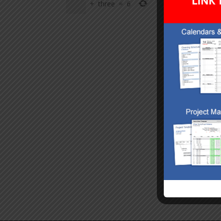
+
three
=
6