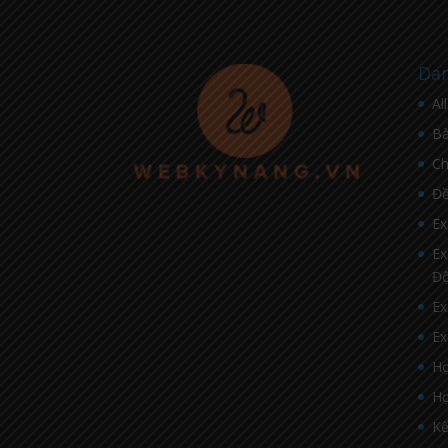
Dan
Al
Bà
C
Đề
Ex
Ex
Đ
Ex
Ex
Họ
Họ
Kế