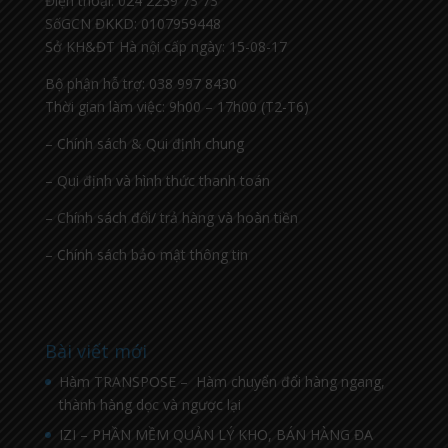
Điện thoại: 024 2239 73 73
SốGCN ĐKKD: 0107959448
Sở KH&ĐT Hà nội cấp ngày: 15-08-17
Bộ phận hỗ trợ: 038 997 8430
Thời gian làm việc: 9h00 – 17h00 (T2-T6)
– Chính sách & Qui định chung
– Qui định và hình thức thanh toán
– Chính sách đổi/ trả hàng và hoàn tiền
– Chính sách bảo mật thông tin
Bài viết mới
Hàm TRANSPOSE – Hàm chuyển đổi hàng ngang,
thành hàng dọc và ngược lại
IZI – PHẦN MỀM QUẢN LÝ KHO, BÁN HÀNG ĐA