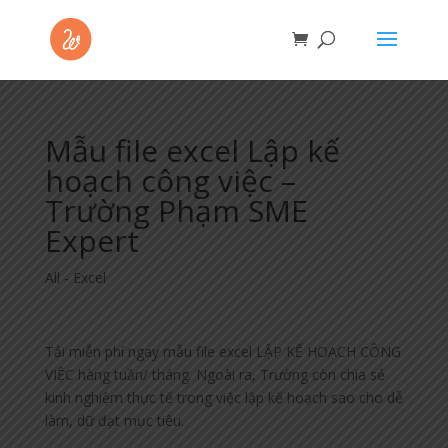
Mẫu file excel Lập kế
hoạch công việc –
Trường Phạm SME
Expert
All - Excel
Tải miễn phí ngay mẫu file excel LẬP KẾ HOẠCH CÔNG
VIỆC hàng tuần/ tháng. Ngoài ra, Trường còn chia sẻ
kinh nghiệm thực tế trong việc lập kế hoạch sao cho dễ
làm, dữ đạt mục tiêu.