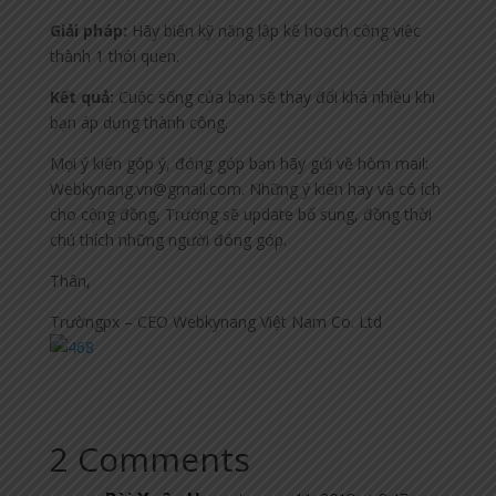
Giải pháp:
Hãy biến kỹ năng lập kế hoạch công việc
thành 1 thói quen.
Kết quả:
Cuộc sống của bạn sẽ thay đổi khá nhiều khi
bạn áp dụng thành công.
Mọi ý kiến góp ý, đóng góp bạn hãy gửi về hòm mail:
Webkynang.vn@gmail.com. Những ý kiến hay và có ích
cho cộng đồng, Trường sẽ update bổ sung, đồng thời
chú thích những người đóng góp.
Thân,
Trườngpx – CEO Webkynang Việt Nam Co. Ltd
2 Comments