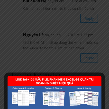
Bùi Xuân Hạ
on January 11, 2018 at 8:47 am
Cảm ơn ad nhiều nhé. Nó thực sự rất hữu ích
Reply
Nguyễn Lê
on January 11, 2018 at 1:33 pm
Khá thú vị. Mình sẽ áp dụng thử vì mình luôn có
thói quen “trì hoãn”. Cảm ơn bạn nhiều.
Reply
Trackbacks/Pingbacks
Phần mềm bán hàng Webkynang - Bảo Mật CAO -
Dễ Dùng (PRO 1.4)
- […] Ứng dụng quản lý công việc,
tiến độ hoàn thành […]
Tập hợp các file excel, mẫu biểu được download
nhiều nhất
- […] Mẫu lập kế hoạch công việc trên