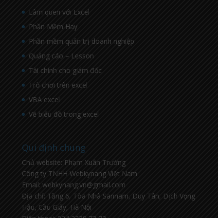
Làm quen với Excel
Phần Mềm Hay
Phần mềm quản trị doanh nghiệp
Quảng cáo – Lesson
Tài chính cho giám đốc
Trò chơi trên excel
VBA excel
Vẽ biểu đồ trong excel
Qui định chung
Chủ website: Phạm Xuân Trường
Công ty TNHH Webkynang Việt Nam
Email: webkynang.vn@gmail.com
Địa chỉ: Tầng 6, Tòa Nhà Sannam, Duy Tân, Dịch Vọng
Hậu, Cầu Giấy, Hà Nội