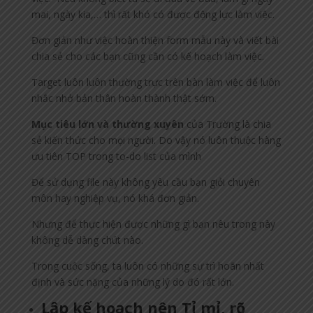
mai, ngày kia,… thì rất khó có được động lực làm việc.
Đơn giản như việc hoàn thiện form mẫu này và viết bài
chia sẻ cho các bạn cũng cần có kế hoạch làm việc.
Target luôn luôn thường trực trên bàn làm việc để luôn
nhắc nhở bản thân hoàn thành thật sớm.
Mục tiêu lớn và thường xuyên
của Trường là chia
sẻ kiến thức cho mọi người. Do vậy nó luôn thuộc hàng
ưu tiên TOP trong to-do list của mình
Để sử dụng file này không yêu cầu bạn giỏi chuyên
môn hay nghiệp vụ, nó khá đơn giản.
Nhưng để thực hiện được những gì bạn nêu trong này
không dễ dàng chút nào.
Trong cuộc sống, ta luôn có những sự trì hoãn nhất
định và sức nặng của những lý do đó rất lớn.
Lập kế hoạch nên Tỉ mỉ, rõ