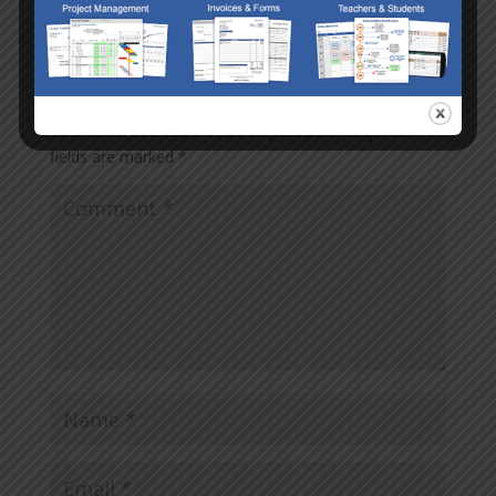
excel – Click xem và DOWNLOAD […]
Submit a Comment
Your email address will not be published.
Required
fields are marked
*