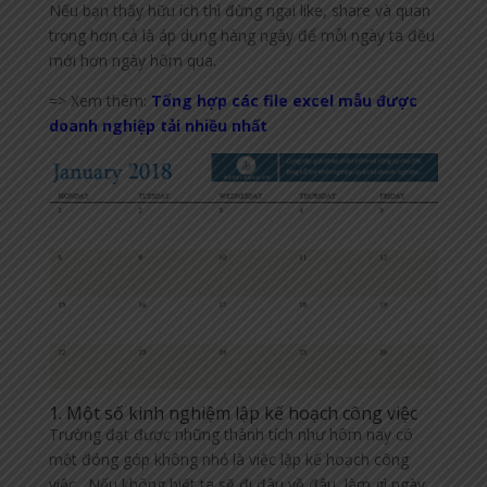
Nếu bạn thấy hữu ích thì đừng ngại like, share và quan
trọng hơn cả là áp dụng hàng ngày để mỗi ngày ta đều
mới hơn ngày hôm qua.
=> Xem thêm:
Tổng hợp các file excel mẫu được
doanh nghiệp tải nhiều nhất
1. Một số kinh nghiệm lập kế hoạch công việc
Trường đạt được những thành tích như hôm nay có
một đóng góp không nhỏ là việc lập kế hoạch công
việc. Nếu không biết ta sẽ đi đâu về đâu, làm gì ngày