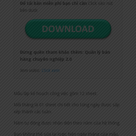
Đ
ể
t
ả
i b
ả
n
mi
ễ
n phí
b
ạ
n ch
ỉ
c
ầ
n
Click vào nút
bên dưới
Đ
ừ
ng qu
ê
n tham kh
ả
o th
ê
m: Qu
ả
n l
ý
b
á
n
h
à
ng chuy
ê
n nghi
ệ
p 2.0
Xem video:
Click xem
Mẫu lập kế hoạch công việc gồm 12 sheet.
Mỗi tháng là 01 sheet chi tiết cho từng ngày được sắp
xếp thành các tuần.
Năm tự động được nhận diện theo năm của hệ thống.
Bạn không thể sửa lại logic hiện ngày tháng của mẫu.