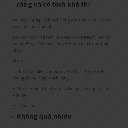
ràng và có tính khả thi
Do vậy, hãy lập kế hoạch công việc thật tỉ mỉ, chi tiết
và càng nhỏ càng tốt.
Lập kế hoạch mà toàn đầu việc TO ĐÙNG thì bạn sẽ
vứt só Bảng kế hoạch công việc của bạn trong 1 nốt
nhạc
Ví dụ:
+ Thứ 2: Gọi điện chị Lan lúc 9h để … Thay vì viết
chung chung “Gặp khách hàng.
+ Thứ 3: Hoàn thiện form Lập kế hoạch công việc để
viết bài
+ … vân vân
Không quá nhiều