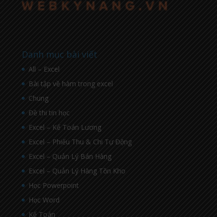
Danh mục bài viết
All – Excel
Bài tập về hàm trong excel
Chung
Đề thi tin học
Excel – Kế Toán Lương
Excel – Phiếu Thu & Chi Tự Động
Excel – Quản Lý Bán Hàng
Excel – Quản Lý Hàng Tồn Kho
Học Powerpoint
Học Word
Kế Toán