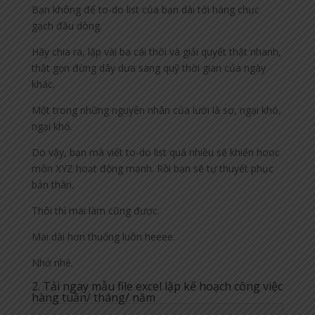
Bạn không để to-do list của bạn dài tới hàng chục
gạch đầu dòng.
Hãy chia ra, lập vài ba cái thôi và giải quyết thật nhanh,
thật gọn đừng dây dưa sang quỹ thời gian của ngày
khác.
Một trong những nguyên nhân của lười là sợ, ngại khó,
ngại khổ.
Do vậy, bạn mà viết to-do list quá nhiều sẽ khiến hooc
môn XYZ hoạt động mạnh. Rồi bạn sẽ tự thuyết phục
bản thân.
Thôi thì mai làm cũng được.
Mai dài hơn thuổng luôn heeee.
Nhớ nhé.
2. Tải ngay mẫu file excel lập kế hoạch công việc
hàng tuần/ tháng/ năm