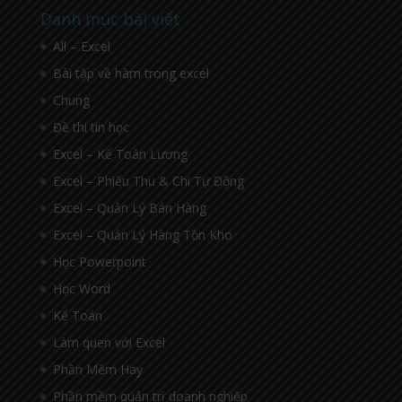
Danh mục bài viết
All – Excel
Bài tập về hàm trong excel
Chung
Đề thi tin học
Excel – Kế Toán Lương
Excel – Phiếu Thu & Chi Tự Động
Excel – Quản Lý Bán Hàng
Excel – Quản Lý Hàng Tồn Kho
Học Powerpoint
Học Word
Kế Toán
Làm quen với Excel
Phần Mềm Hay
Phần mềm quản trị doanh nghiệp