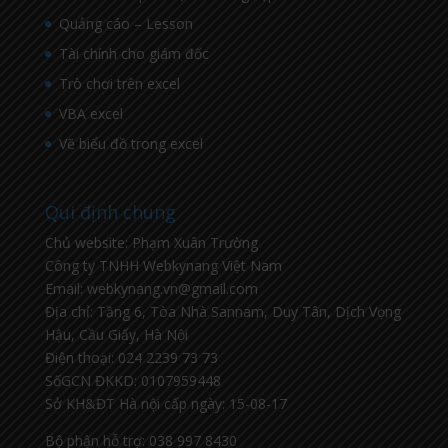
Quảng cáo – Lesson
Tài chính cho giám đốc
Trò chơi trên excel
VBA excel
Vẽ biểu đồ trong excel
Qui định chung
Chủ website: Phạm Xuân Trường
Công ty TNHH Webkynang Việt Nam
Email: webkynang.vn@gmail.com
Địa chỉ: Tầng 6, Tòa Nhà Sannam, Duy Tân, Dịch Vọng
Hậu, Cầu Giấy, Hà Nội
Điện thoại: 024 2239 73 73
SốGCN ĐKKD: 0107959448
Sở KH&ĐT Hà nội cấp ngày: 15-08-17
Bộ phận hỗ trợ: 038 997 8430