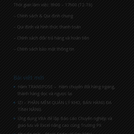
Thời gian làm việc: 9h00 – 17h00 (T2-T6)
– Chính sách & Qui định chung
– Qui định và hình thức thanh toán
– Chính sách đổi/ trả hàng và hoàn tiền
– Chính sách bảo mật thông tin
Bài viết mới
Hàm TRANSPOSE – Hàm chuyển đổi hàng ngang,
thành hàng dọc và ngược lại
IZI – PHẦN MỀM QUẢN LÝ KHO, BÁN HÀNG ĐA
TÍNH NĂNG
Ứng dụng VBA để lập Báo cáo Chuyên nghiệp và
giao lưu về Excel nâng cao cùng Trường PX