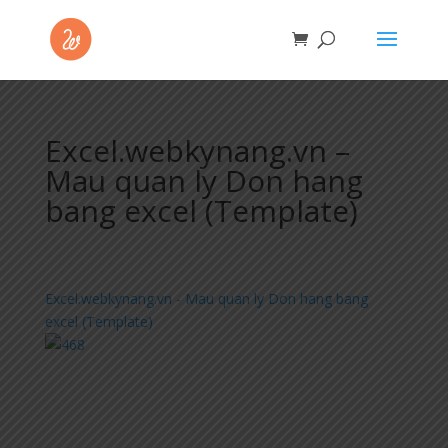
Excel.webkynang.vn –
Mau quan ly Don hang
bang excel (Template)
Excel.webkynang.vn - Mau quan ly Don hang bang
excel (Template)