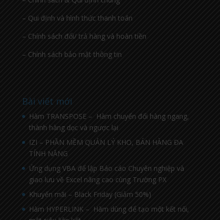
– Qui định và hình thức thanh toán
– Chính sách đổi/ trả hàng và hoàn tiền
– Chính sách bảo mật thông tin
Bài viết mới
Hàm TRANSPOSE – Hàm chuyển đổi hàng ngang,
thành hàng dọc và ngược lại
IZI – PHẦN MỀM QUẢN LÝ KHO, BÁN HÀNG ĐA
TÍNH NĂNG
Ứng dụng VBA để lập Báo cáo Chuyên nghiệp và
giao lưu về Excel nâng cao cùng Trường PX
Khuyến mãi – Black Friday (Giảm 50%)
Hàm HYPERLINK – Hàm dùng để tạo một kết nối,