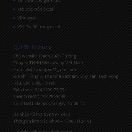
Tài chính cho giám đốc
Trò chơi trên excel
VBA excel
Vẽ biểu đồ trong excel
Qui định chung
Chủ website: Phạm Xuân Trường
Công ty TNHH Webkynang Việt Nam
Email: webkynang.vn@gmail.com
Địa chỉ: Tầng 6, Tòa Nhà Sannam, Duy Tân, Dịch Vọng
Hậu, Cầu Giấy, Hà Nội
Điện thoại: 024 2239 73 73
SốGCN ĐKKD: 0107959448
Sở KH&ĐT Hà nội cấp ngày: 15-08-17
Bộ phận hỗ trợ: 038 997 8430
Thời gian làm việc: 9h00 – 17h00 (T2-T6)
– Chính sách & Qui định chung