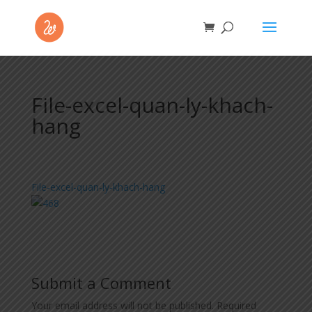
File-excel-quan-ly-khach-
hang
File-excel-quan-ly-khach-hang
Submit a Comment
Your email address will not be published.
Required