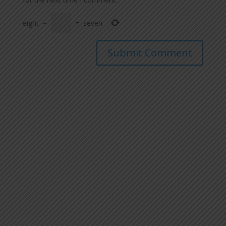
eight
−
=
seven