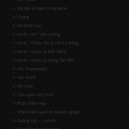
Bài tập về hàm trong excel
Chung
Đề thi tin học
Excel – Kế Toán Lương
Excel – Phiếu Thu & Chi Tự Động
Excel – Quản Lý Bán Hàng
Excel – Quản Lý Hàng Tồn Kho
Học Powerpoint
Học Word
Kế Toán
Làm quen với Excel
Phần Mềm Hay
Phần mềm quản trị doanh nghiệp
Quảng cáo – Lesson