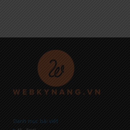
Danh mục bài viết
All – Excel