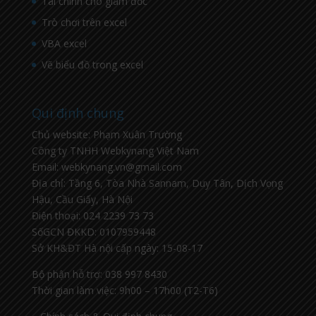
Tài chính cho giám đốc
Trò chơi trên excel
VBA excel
Vẽ biểu đồ trong excel
Qui định chung
Chủ website: Phạm Xuân Trường
Công ty TNHH Webkynang Việt Nam
Email: webkynang.vn@gmail.com
Địa chỉ: Tầng 6, Tòa Nhà Sannam, Duy Tân, Dịch Vọng
Hậu, Cầu Giấy, Hà Nội
Điện thoại: 024 2239 73 73
SốGCN ĐKKD: 0107959448
Sở KH&ĐT Hà nội cấp ngày: 15-08-17
Bộ phận hỗ trợ: 038 997 8430
Thời gian làm việc: 9h00 – 17h00 (T2-T6)