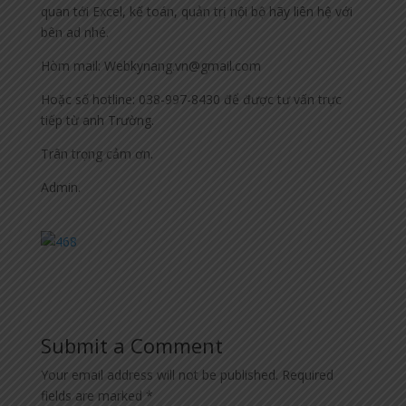
quan tới Excel, kế toán, quản trị nội bộ hãy liên hệ với
bên ad nhé.
Hòm mail: Webkynang.vn@gmail.com
Hoặc số hotline: 038-997-8430 để được tư vấn trực
tiếp từ anh Trường.
Trân trọng cảm ơn.
Admin.
Submit a Comment
Your email address will not be published.
Required
fields are marked
*