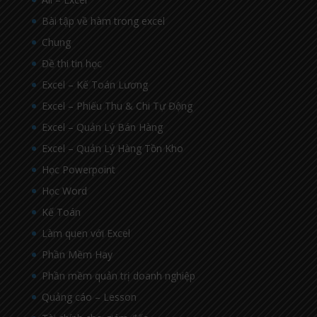
Bài tập về hàm trong excel
Chung
Đề thi tin học
Excel – Kế Toán Lương
Excel – Phiếu Thu & Chi Tự Động
Excel – Quản Lý Bán Hàng
Excel – Quản Lý Hàng Tồn Kho
Học Powerpoint
Học Word
Kế Toán
Làm quen với Excel
Phần Mềm Hay
Phần mềm quản trị doanh nghiệp
Quảng cáo – Lesson