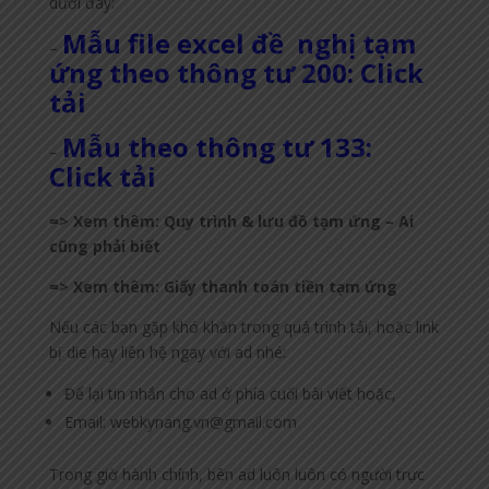
dưới đây:
Mẫu file excel đề nghị tạm
–
ứng theo thông tư 200: Click
tải
Mẫu theo thông tư 133:
–
Click tải
=> Xem thêm: Quy trình & lưu đồ tạm ứng – Ai
cũng phải biết
=> Xem thêm: Giấy thanh toán tiền tạm ứng
Nếu các bạn gặp khó khăn trong quá trình tải, hoặc link
bị die hay liên hệ ngay với ad nhé:
Để lại tin nhắn cho ad ở phía cuối bài viết hoặc,
Email: webkynang.vn@gmail.com
Trong giờ hành chính, bên ad luôn luôn có người trực