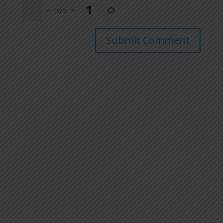
−
two
=