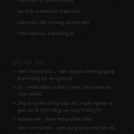
– Chính sách & Qui định chung
– Qui định và hình thức thanh toán
– Chính sách đổi/ trả hàng và hoàn tiền
– Chính sách bảo mật thông tin
Bài viết mới
Hàm TRANSPOSE – Hàm chuyển đổi hàng ngang,
thành hàng dọc và ngược lại
IZI – PHẦN MỀM QUẢN LÝ KHO, BÁN HÀNG ĐA
TÍNH NĂNG
Ứng dụng VBA để lập Báo cáo Chuyên nghiệp và
giao lưu về Excel nâng cao cùng Trường PX
Khuyến mãi – Black Friday (Giảm 50%)
Hàm HYPERLINK – Hàm dùng để tạo một kết nối,