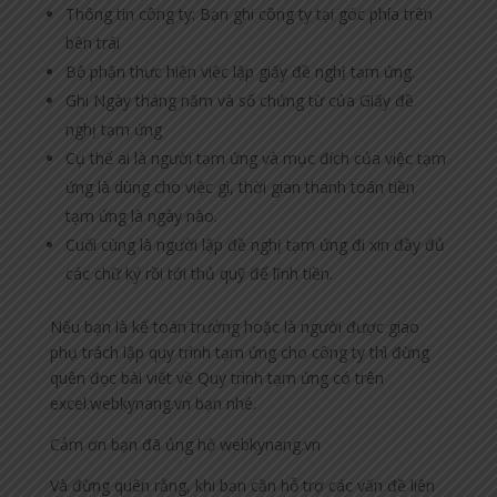
Thông tin công ty: Bạn ghi công ty tại góc phía trên
bên trái
Bộ phận thực hiện việc lập giấy đề nghị tạm ứng.
Ghi Ngày tháng năm và số chứng từ của Giấy đề
nghị tạm ứng
Cụ thể ai là người tạm ứng và mục đích của việc tạm
ứng là dùng cho việc gì, thời gian thanh toán tiền
tạm ứng là ngày nào.
Cuối cùng là người lập đề nghị tạm ứng đi xin đầy đủ
các chữ ký rồi tới thủ quỹ để lĩnh tiền.
Nếu bạn là kế toán trưởng hoặc là người được giao
phụ trách lập quy trình tạm ứng cho công ty thì đừng
quên đọc bài viết về Quy trình tạm ứng có trên
excel.webkynang.vn bạn nhé.
Cảm ơn bạn đã ủng hộ webkynang.vn
Và đừng quên rằng, khi bạn cần hỗ trợ các vấn đề liên