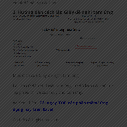
email để hỗ trợ các bạn.
2. Hướng dẫn cách lập Giấy đề nghị tạm ứng
Mục đích của Giấy đề nghị tạm ứng:
Là căn cứ để xét duyệt tạm ứng, từ đó làm các thủ tục
lập phiếu chi và xuất quỹ cho tạm ứng.
=> Xem thêm:
Tải ngay TOP các phần mềm/ ứng
dụng hay trên Excel
Cụ thể cách ghi như sau: