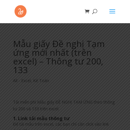
Mẫu giấy Đề nghị Tạm
ứng mới nhất (trên
excel) – Thông tư 200,
133
All - Excel
,
Kế Toán
Tải miễn phí Mẫu giấy ĐỀ NGHỊ TẠM ỨNG theo thông
tư 200 và 133 trên excel.
1. Link tải mẫu thông tư
Để tải mẫu trên excel, các bạn chỉ cần click vào link