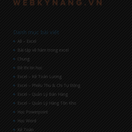
Danh mục bài viết
All – Excel
Bài tập về hàm trong excel
Chung
Đề thi tin học
Excel – Kế Toán Lương
Excel – Phiếu Thu & Chi Tự Động
Excel – Quản Lý Bán Hàng
Excel – Quản Lý Hàng Tồn Kho
Học Powerpoint
Học Word
Kế Toán