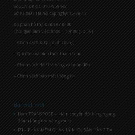
SốGCN ĐKKD: 0107959448
Sở KH&ĐT Hà nội cấp ngày: 15-08-17
Bộ phận hỗ trợ: 038 997 8430
Thời gian làm việc: 9h00 – 17h00 (T2-T6)
– Chính sách & Qui định chung
– Qui định và hình thức thanh toán
– Chính sách đổi/ trả hàng và hoàn tiền
– Chính sách bảo mật thông tin
Bài viết mới
Hàm TRANSPOSE – Hàm chuyển đổi hàng ngang,
thành hàng dọc và ngược lại
IZI – PHẦN MỀM QUẢN LÝ KHO, BÁN HÀNG ĐA