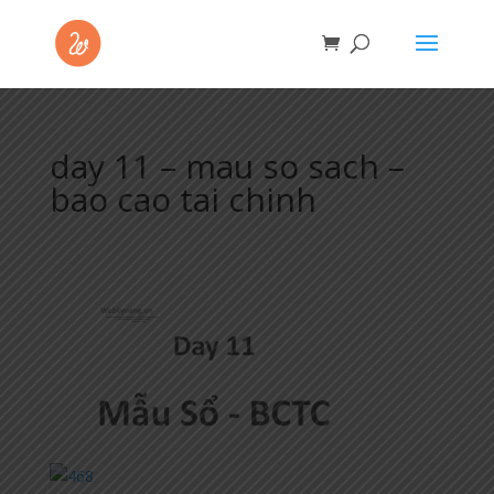
day 11 – mau so sach –
bao cao tai chinh