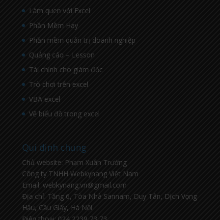
Làm quen với Excel
Phần Mềm Hay
Phần mềm quản trị doanh nghiệp
Quảng cáo – Lesson
Tài chính cho giám đốc
Trò chơi trên excel
VBA excel
Vẽ biểu đồ trong excel
Qui định chung
Chủ website: Phạm Xuân Trường
Công ty TNHH Webkynang Việt Nam
Email: webkynang.vn@gmail.com
Địa chỉ: Tầng 6, Tòa Nhà Sannam, Duy Tân, Dịch Vọng
Hậu, Cầu Giấy, Hà Nội
Điện thoại: 024 2239 73 73