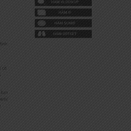
định
i
n có
n
c bạn
 anh/
o