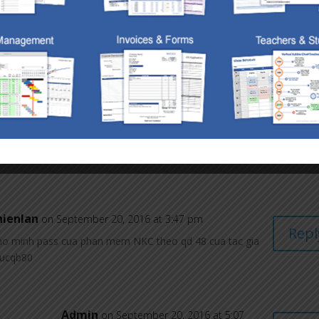
mber 19, 2016 at 3:11 pm
Repl
SUA LAI DUOC DE NHAP SO DU VI CO DAT PASS. ADD
mber 20, 2016 at 10:07 am
Repl
file của ai bạn nhé
hienlan
on September 20, 2016 at 3:47 pm
Repl
ho minh pass cua phan mem NKC theo qd 48 cua tac gia
hucqb80
Admin
on September 20, 2016 at 5:07