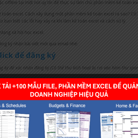
c offline tại một nơi uy tín để thực sự làm chủ phần mềm kế toán ex
 kế toán excel. Cách xây dựng một phần mềm kế toán excel ra sao? Có
 bạn biết các lỗi hay xảy ra khi làm kế toán excel và cách xử lý.
ạng xã hội học excel.
ăng ký nhận bài viết mới qua email nhé:
lick để đăng ký
ng ký để xác nhận đăng ký (Có thể thư kích hoạt bị rơi vào hòm thư spa