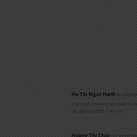
Ho Thi Ngoc Hanh
on Septem
Cho minh hoi minh da nhap du lie
tac gia thucqb80. Cam on.
Hoàng Thị Chúc
on Septembe