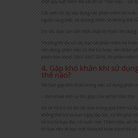
một quy luật hiếm khi sai đó là “Tiền nào – vải ấ
Các anh chị ấy xây dựng các phần mềm kế toán t
người cùng biết, và đương nhiên sẽ không thể n
Do đó, bạn cần cân nhắc thật kỹ trước khi dùng 
Thường thì đa số các bạn tải phần mềm kế toán 
nên dùng, phần nào có thể bỏ hoặc nên thêm ph
phiên bản excel 2003 2007 2010, thì phần mềm h
4. Gặp khó khăn khi sử dụn
thế nào?
Khi bạn gặp khó khăn trong việc sử dụng phần m
– Gửi email nhờ sự trợ giúp của ad tại hòm th
Ad sẽ hỗ trợ tối đa các bạn trong quá trình sử
không thể trả lời bạn ngay lập tức, có khi phải t
hỗ trợ từ bạn đọc cả nước mà. Thêm nữa, ad chỉ
thì bạn nên đi học một khóa kế toán excel thì sẽ 