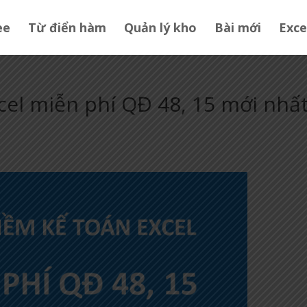
ee
Từ điển hàm
Quản lý kho
Bài mới
Exce
el miễn phí QĐ 48, 15 mới nhấ