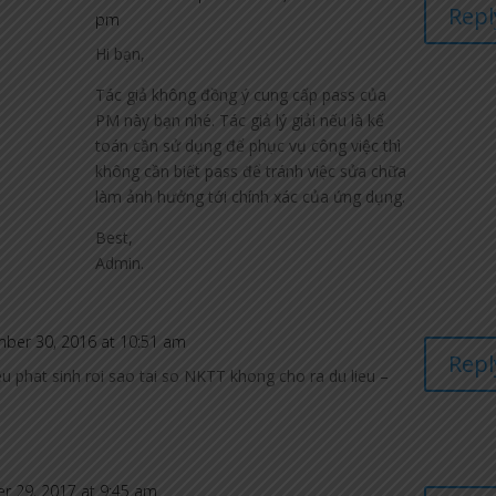
Repl
pm
Hi bạn,
Tác giả không đồng ý cung cấp pass của
PM này bạn nhé. Tác giả lý giải nếu là kế
toán cần sử dụng để phục vụ công việc thì
không cần biết pass để tránh việc sửa chữa
làm ảnh hưởng tới chính xác của ứng dụng.
Best,
Admin.
ber 30, 2016 at 10:51 am
Repl
u phat sinh roi sao tai so NKTT khong cho ra du lieu –
r 29, 2017 at 9:45 am