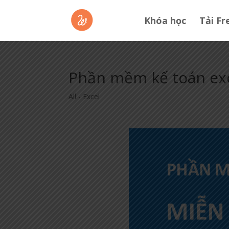
Khóa học
Tải Fr
Phần mềm kế toán exc
All - Excel