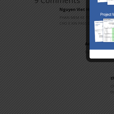
9 Comments
Nguyen Viet Hung
on Septe
PHAN MEM KE TOAN EXCEL KO 
CHO E XIN PASS DE MO KHOA
Admin
on Septe
Bạn cần nói rõ là 
t
C
t