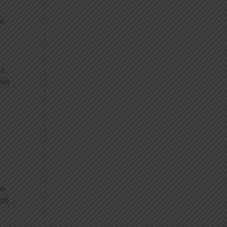
ọi
ào
tới
m
in
 đề