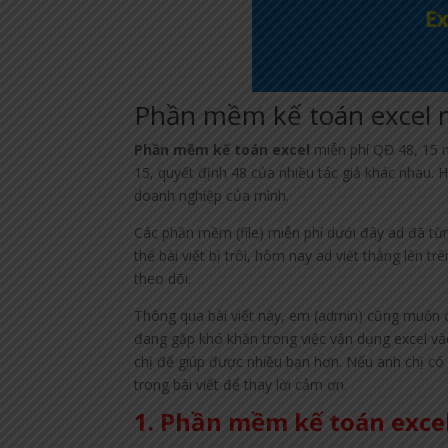
Phần mềm kế toán excel 
Phần mềm kế toán excel
miễn phí QĐ 48, 15 m
15, quyết định 48 của nhiều tác giả khác nhau. H
doanh nghiệp của mình.
Các phần mềm (file) miễn phí dưới đây ad đã từn
thể bài viết bị trôi, hôm nay ad viết thẳng lên t
theo dõi.
Thông qua bài viết này, em (admin) cũng muốn c
đang gặp khó khăn trong việc vận dụng excel vào
chị để giúp được nhiều bạn hơn. Nếu anh chị có 
trong bài viết để thay lời cảm ơn.
1. Phần mềm kế toán excel