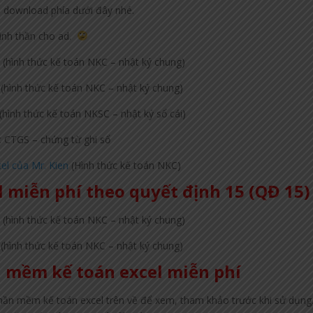
n download phía dưới đây nhé.
tinh thần cho ad.
0
(hình thức kế toán NKC – nhật ký chung)
(hình thức kế toán NKC – nhật ký chung)
(hình thức kế toán NKSC – nhật ký sổ cái)
 CTGS – chứng từ ghi sổ
el của Mr. Kien
(Hình thức kế toán NKC)
 miễn phí theo quyết định 15 (QĐ 15)
0
(hình thức kế toán NKC – nhật ký chung)
(hình thức kế toán NKC – nhật ký chung)
n mềm kế toán excel miễn phí
hần mềm kế toán excel trên về để xem, tham khảo trước khi sử dụng