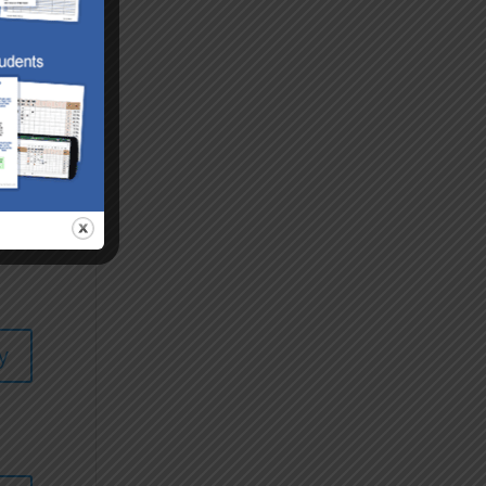
y
y
y