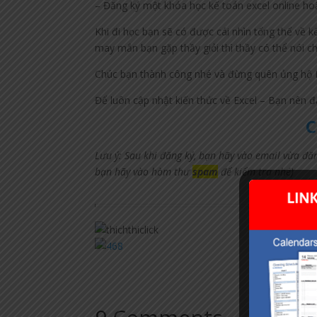
– Đăng ký một khóa học kế toán excel online hoặ
Khi đi học bạn sẽ có được cái nhìn tổng thể về
may mắn bạn gặp thầy giỏi thì thầy có thể nói cho
Chúc bạn thành công nhé và đừng quên ủng hộ M
Để luôn cập nhật kiến thức về Excel – Bạn nên đ
C
Lưu ý: Sau khi đăng ký, bạn hãy vào email vừa đă
bạn hãy vào hòm thư
spam
để kiểm tra nhé)