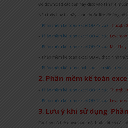
Để download các bạn hãy click vào tên file muố
Nếu thấy hay thì hãy share hoặc like để ủng hộ 
–
Phần mềm kế toán excel QĐ 48 của
Thucqb8
–
Phần mềm kế toán excel QĐ 48 của
Levanton
–
Phần mềm kế toán excel QĐ 48 của
Ms. Thuy
– Phần mềm kế toán excel QĐ 48 theo hình thức
–
Phần mềm kế toán dành cho sinh viên trên exc
2. Phần mềm kế toán excel
–
Phần mềm kế toán excel QĐ 15 của
Thucqb8
–
Phần mềm kế toán excel QĐ 15 của
Levanton
3. Lưu ý khi sử dụng Phầ
Các bạn có thể download một hoặc tất cả các p