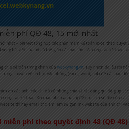
miễn phí QĐ 48, 15 mới nhất
ới nhất – bài viết tổng hợp các phần mềm kế toán excel theo quyết 
i vọng bài viết của ad có thể giúp các bạn làm tốt công tác kế toán tạ
g chia sẻ trên trang chính của
webkynang.vn
. Tuy nhiên đã lâu rồi nê
rên trang chuyên về tin học văn phòng (excel, word, ppt) để các bạn tiệ
ảm ơn các anh, các chị đã có những chia sẻ rất đáng quí để giúp cá
 công tác kế toán. Xin mạn phép anh/ chị để em chia sẻ file của các
website thì hãy email cho em, em sẽ gắn link website của anh chị và
 miễn phí theo quyết định 48 (QĐ 48)