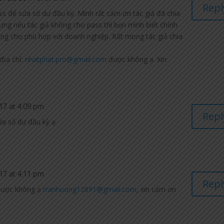
Repl
s để sửa số dư đầu kỳ. Mình rất cảm ơn tác giả đã chia
g nếu tác giả không cho pass thì bọn mình biết chỉnh
ng cho phù hợp với doanh nghiệp. Rất mong tác giả chia
địa chỉ:
nhatphat.pro@gmail.com
được không ạ. Xin
17 at 4:09 pm
Repl
ửa số dư đầu kỳ ạ
17 at 4:11 pm
Repl
 được không ạ
tranhuong12891@gmail.com
, xin cảm ơn