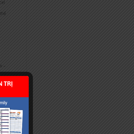
cel
 thể
m –