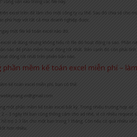
y” cũng vận vào trong các file này.
rên excel trên để làm cho một công ty cụ thể. Sau đó chia sẻ cho m
ào phù hợp với tất cả mọi doanh nghiệp được.
ngay một file kế toán excel nào đó.
excel về dùng nhưng không hiểu rõ file đó hoạt động ra sao. Phần n
ần nào để phần mềm hoạt động tốt nhất. Bên cạnh đó còn phải tính 
oạt động tốt nhất trên phiên bản nào.
g phần mềm kế toán excel miễn phí – là
ềm kế toán excel miễn phí, bạn có thể:
ư : webkynang.vn@gmail.com
 dụng một phần mềm kế toán excel bất kỳ. Trong nhiều trường hợp ad
ới 2 – 3 ngày thì bạn cũng thông cảm cho ad nhé, vì có nhiều request x
 hỗ trợ 2-3 lần cho một bạn trong 1 tháng. Còn nếu có quá nhiều vấn
tốt hơn nhiều.