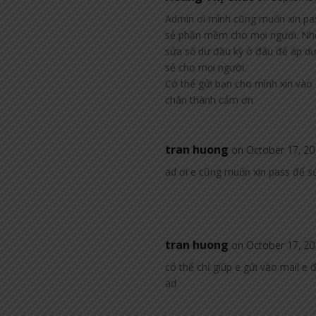
Admin ơi mình cũng muốn xin pas
sẻ phần mềm cho mọi người. Nhưn
sửa số dư đầu kỳ ở đâu để áp dụ
sẻ cho mọi người.
Có thể gửi bạn cho mình xin vào 
chân thành cảm ơn
tran huong
on October 17, 20
ad ơi e cũng muốn xin pass để s
tran huong
on October 17, 20
có thể chỉ giúp e gửi vào mail e
ad