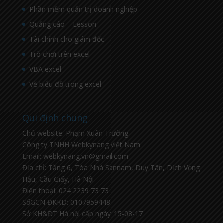
Phần mềm quản trị doanh nghiệp
Quảng cáo – Lesson
Tài chính cho giám đốc
Trò chơi trên excel
VBA excel
Vẽ biểu đồ trong excel
Qui định chung
Chủ website: Phạm Xuân Trường
Công ty TNHH Webkynang Việt Nam
Email: webkynang.vn@gmail.com
Địa chỉ: Tầng 6, Tòa Nhà Sannam, Duy Tân, Dịch Vọng
Hậu, Cầu Giấy, Hà Nội
Điện thoại: 024 2239 73 73
SốGCN ĐKKD: 0107959448
Sở KH&ĐT Hà nội cấp ngày: 15-08-17