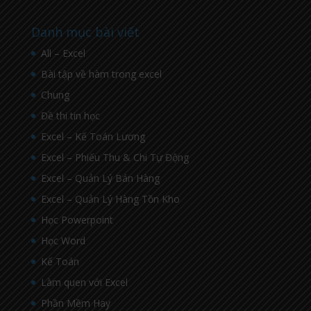
Danh mục bài viết
All – Excel
Bài tập về hàm trong excel
Chung
Đề thi tin học
Excel – Kế Toán Lương
Excel – Phiếu Thu & Chi Tự Động
Excel – Quản Lý Bán Hàng
Excel – Quản Lý Hàng Tồn Kho
Học Powerpoint
Học Word
Kế Toán
Làm quen với Excel
Phần Mềm Hay