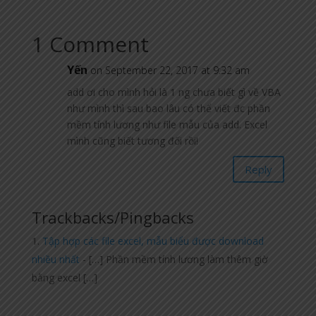
1 Comment
Yến
on September 22, 2017 at 9:32 am
add ơi cho mình hỏi là 1 ng chưa biết gì về VBA
như mình thì sau bao lâu có thể viết đc phần
mềm tính lương như file mẫu của add. Excel
mình cũng biết tương đối rồi!
Reply
Trackbacks/Pingbacks
Tập hợp các file excel, mẫu biểu được download
nhiều nhất
- […] Phần mềm tính lương làm thêm giờ
bằng excel […]