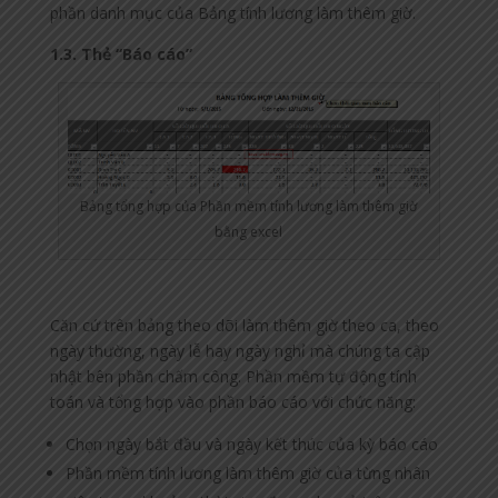
phần danh mục của Bảng tính lương làm thêm giờ.
1.3. Thẻ “Báo cáo”
Bảng tổng hợp của Phần mềm tính lương làm thêm giờ
bằng excel
Căn cứ trên bảng theo dõi làm thêm giờ theo ca, theo
ngày thường, ngày lễ hay ngày nghỉ mà chúng ta cập
nhật bên phần chấm công. Phần mềm tự động tính
toán và tổng hợp vào phần báo cáo với chức năng:
Chọn ngày bắt đầu và ngày kết thúc của kỳ báo cáo
Phần mềm tính lương làm thêm giờ của từng nhân