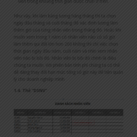
viên trong khoảng thời gian được chọn ở trên.
Như vậy, khi làm bảng lương hàng tháng thì ta chọn
ngày đầu tháng và cuối tháng để xác định lương làm
thêm giờ của từng nhân viên trong tháng đó. Hoặc khi
muốn xem trong 1 năm có nhân viên nào có số giờ
làm thêm qui đổi lớn hơn 200 không thì chỉ việc chọn
thời gian ngày đầu năm, cuối năm và nhìn xem nhân
viên nào bị bôi đỏ. Nhân viên bị bôi đỏ chính là điều
chúng ta muốn. Với phiên bản tính phí chúng ta có thể
dễ dàng thay đổi hạn mức tổng số giờ này để tiện quản
lý cho doanh nghiệp mình
1.4. Thẻ “DSNV”