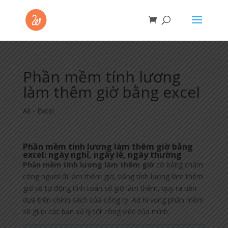
Phần mềm tính lương
làm thêm giờ bằng excel
All - Excel
Phần mềm tính lương làm thêm giờ bằng
excel: ngày nghỉ, ngày lễ, ngày thường
Phần mềm tính lương làm thêm giờ
có bảng chấm
công người đi làm thêm giờ, bảng tính lương làm thêm
giờ sẽ tự động tính toán số giờ làm thêm, quy ra tiền
dựa trên chính sách của công ty. Ad hi vọng phần mềm
sẽ giúp các bạn xử lý tốt công việc của mình.