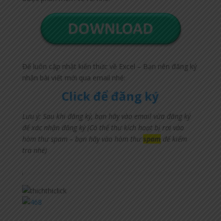
Để luôn cập nhật kiến thức về Excel – Bạn nên đăng ký
nhận bài viết mới qua email nhé:
Click để đăng ký
Lưu ý: Sau khi đăng ký, bạn hãy vào email vừa đăng ký
để xác nhận đăng ký (Có thể thư kích hoạt bị rơi vào
hòm thư spam – bạn hãy vào hòm thư
spam
để kiểm
tra nhé)