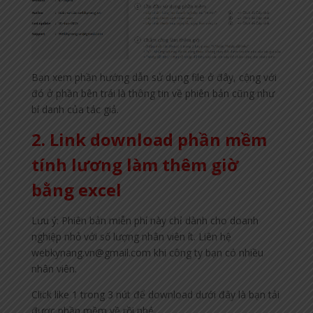
Bạn xem phần hướng dẫn sử dụng file ở đây, cộng với
đó ở phần bên trái là thông tin về phiên bản cũng như
bí danh của tác giả.
2. Link download phần mềm
tính lương làm thêm giờ
bằng excel
Lưu ý: Phiên bản miễn phí này chỉ dành cho doanh
nghiệp nhỏ với số lượng nhân viên ít. Liên hệ
webkynang.vn@gmail.com khi công ty bạn có nhiều
nhân viên.
Click like 1 trong 3 nút để download dưới đây là bạn tải
được phần mềm về rồi nhé.