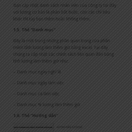
Bạn cập nhật danh sách nhân viên của công ty tại đây
với lương cơ bản là phần bắt buộc, còn các chỉ tiêu
khác thì tùy bạn thêm hoặc không thêm.
1.5. Thẻ “Danh mục”
Đây là một trong những phần quan trọng của phần
mềm tính lương làm thêm giờ bằng excel. Tại đây
chúng ta cập nhật các chính sách liên quan đến bảng
tính lương làm thêm giờ như:
– Danh mục ngày nghỉ lễ
– Danh mục ngày làm việc
– Danh mục ca làm việc
– Danh mục % lương làm thêm giờ
1.6. Thẻ “Hướng dẫn”