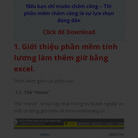
Nếu bạn chỉ muốn chấm công – Thì
phần mềm chấm công là sự lựa chọn
đúng đắn
Click để Download
1. Giới thiệu phần mềm tính
lương làm thêm giờ bằng
excel.
Phần mềm gồm các phần sau:
1.1. Thẻ “Home”
Thẻ “Home” là nơi cập nhật thông tin doanh nghiệp và
một số dòng giới thiệu về excel.webkynang.vn