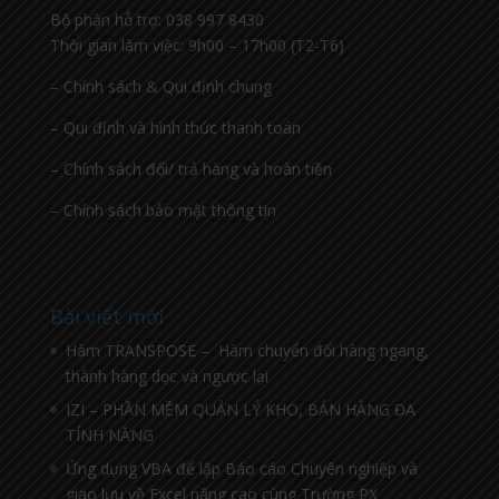
Bộ phận hỗ trợ: 038 997 8430
Thời gian làm việc: 9h00 – 17h00 (T2-T6)
– Chính sách & Qui định chung
– Qui định và hình thức thanh toán
– Chính sách đổi/ trả hàng và hoàn tiền
– Chính sách bảo mật thông tin
Bài viết mới
Hàm TRANSPOSE – Hàm chuyển đổi hàng ngang,
thành hàng dọc và ngược lại
IZI – PHẦN MỀM QUẢN LÝ KHO, BÁN HÀNG ĐA
TÍNH NĂNG
Ứng dụng VBA để lập Báo cáo Chuyên nghiệp và
giao lưu về Excel nâng cao cùng Trường PX