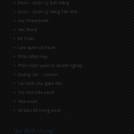
Excel – Quản Lý Bán Hàng
Excel – Quản Lý Hàng Tồn Kho
Học Powerpoint
Học Word
Kế Toán
Làm quen với Excel
Phần Mềm Hay
Phần mềm quản trị doanh nghiệp
Quảng cáo – Lesson
Tài chính cho giám đốc
Trò chơi trên excel
VBA excel
Vẽ biểu đồ trong excel
Qui định chung