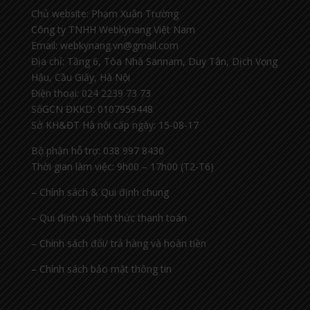
Chủ website: Phạm Xuân Trường
Công ty TNHH Webkynang Việt Nam
Email: webkynang.vn@gmail.com
Địa chỉ: Tầng 6, Tòa Nhà Sannam, Duy Tân, Dịch Vọng
Hậu, Cầu Giấy, Hà Nội
Điện thoại: 024 2239 73 73
SốGCN ĐKKD: 0107959448
Sở KH&ĐT Hà nội cấp ngày: 15-08-17
Bộ phận hỗ trợ: 038 997 8430
Thời gian làm việc: 9h00 – 17h00 (T2-T6)
– Chính sách & Qui định chung
– Qui định và hình thức thanh toán
– Chính sách đổi/ trả hàng và hoàn tiền
– Chính sách bảo mật thông tin