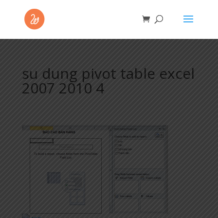
su dung pivot table excel
2007 2010 4