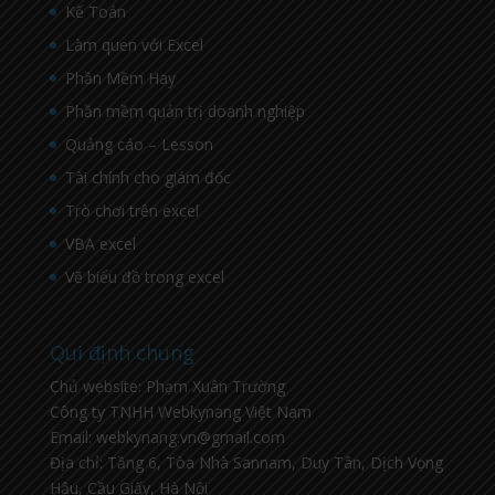
Kế Toán
Làm quen với Excel
Phần Mềm Hay
Phần mềm quản trị doanh nghiệp
Quảng cáo – Lesson
Tài chính cho giám đốc
Trò chơi trên excel
VBA excel
Vẽ biểu đồ trong excel
Qui định chung
Chủ website: Phạm Xuân Trường
Công ty TNHH Webkynang Việt Nam
Email: webkynang.vn@gmail.com
Địa chỉ: Tầng 6, Tòa Nhà Sannam, Duy Tân, Dịch Vọng
Hậu, Cầu Giấy, Hà Nội