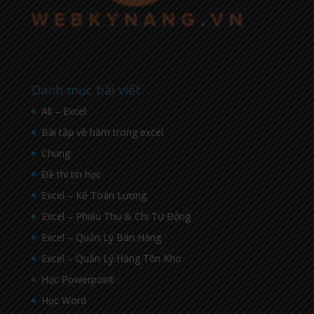
Danh mục bài viết
All – Excel
Bài tập về hàm trong excel
Chung
Đề thi tin học
Excel – Kế Toán Lương
Excel – Phiếu Thu & Chi Tự Động
Excel – Quản Lý Bán Hàng
Excel – Quản Lý Hàng Tồn Kho
Học Powerpoint
Học Word