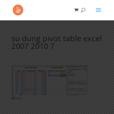
su dung pivot table excel
2007 2010 7