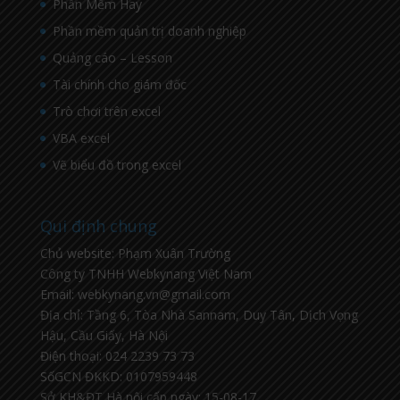
Phần Mềm Hay
Phần mềm quản trị doanh nghiệp
Quảng cáo – Lesson
Tài chính cho giám đốc
Trò chơi trên excel
VBA excel
Vẽ biểu đồ trong excel
Qui định chung
Chủ website: Phạm Xuân Trường
Công ty TNHH Webkynang Việt Nam
Email: webkynang.vn@gmail.com
Địa chỉ: Tầng 6, Tòa Nhà Sannam, Duy Tân, Dịch Vọng
Hậu, Cầu Giấy, Hà Nội
Điện thoại: 024 2239 73 73
SốGCN ĐKKD: 0107959448
Sở KH&ĐT Hà nội cấp ngày: 15-08-17