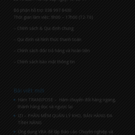
Bộ phận hỗ trợ: 038 997 8430
Thời gian làm việc: 9h00 – 17h00 (T2-T6)
– Chính sách & Qui định chung
– Qui định và hình thức thanh toán
– Chính sách đổi/ trả hàng và hoàn tiền
– Chính sách bảo mật thông tin
Bài viết mới
Hàm TRANSPOSE – Hàm chuyển đổi hàng ngang,
thành hàng dọc và ngược lại
IZI – PHẦN MỀM QUẢN LÝ KHO, BÁN HÀNG ĐA
TÍNH NĂNG
Ứng dụng VBA để lập Báo cáo Chuyên nghiệp và