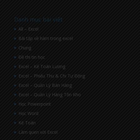
Danh mục bài viết
All – Excel
Bài tập về hàm trong excel
Chung
Đề thi tin học
Excel – Kế Toán Lương
Excel – Phiếu Thu & Chi Tự Động
Excel – Quản Lý Bán Hàng
Excel – Quản Lý Hàng Tồn Kho
Học Powerpoint
Học Word
Kế Toán
Làm quen với Excel