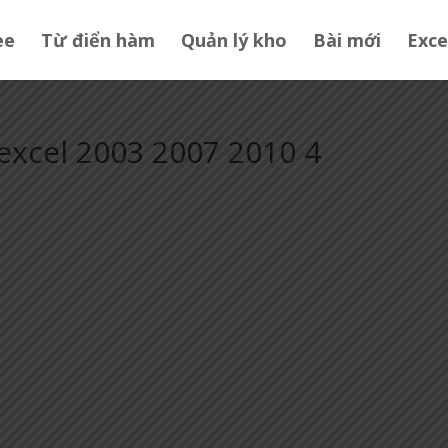
ee
Từ điển hàm
Quản lý kho
Bài mới
Exce
 excel 2003 2007 2010 4