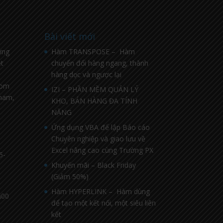
Bài viết mới
ờng
Hàm TRANSPOSE – Hàm
t
chuyển đổi hàng ngang, thành
hàng dọc và ngược lại
com
IZI – PHẦN MỀM QUẢN LÝ
nnam,
KHO, BÁN HÀNG ĐA TÍNH
NĂNG
Ứng dụng VBA để lập Báo cáo
Chuyên nghiệp và giao lưu về
Excel nâng cao cùng Trường PX
5-
Khuyến mãi – Black Friday
(Giảm 50%)
Hàm HYPERLINK – Hàm dùng
h00
để tạo một kết nối, một siêu liên
kết