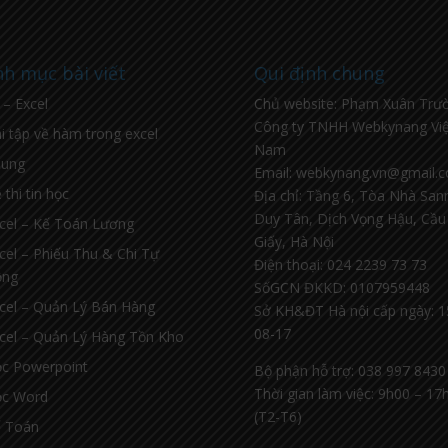
h mục bài viết
Qui định chung
l – Excel
Chủ website: Phạm Xuân Trư
Công ty TNHH Webkynang Việ
i tập về hàm trong excel
Nam
hung
Email: webkynang.vn@gmail.
 thi tin học
Địa chỉ: Tầng 6, Tòa Nhà Sa
Duy Tân, Dịch Vọng Hậu, Cầu
cel – Kế Toán Lương
Giấy, Hà Nội
cel – Phiếu Thu & Chi Tự
Điện thoại: 024 2239 73 73
ộng
SốGCN ĐKKD: 0107959448
cel – Quản Lý Bán Hàng
Sở KH&ĐT Hà nội cấp ngày: 1
08-17
cel – Quản Lý Hàng Tồn Kho
c Powerpoint
Bộ phận hỗ trợ: 038 997 8430
Thời gian làm việc: 9h00 – 17
c Word
(T2-T6)
 Toán