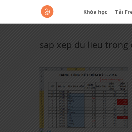
Khóa học
Tải Fr
sap xep du lieu trong