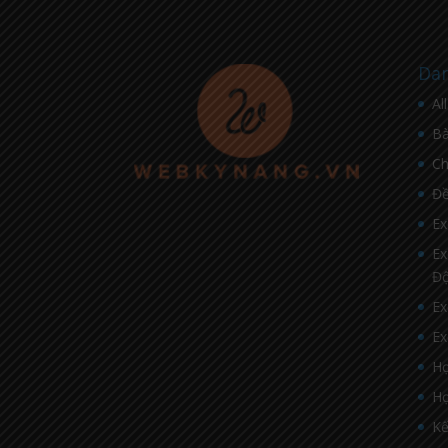
Dan
Al
Bà
C
Đề
Ex
Ex
Đ
Ex
Ex
Họ
Họ
Kế