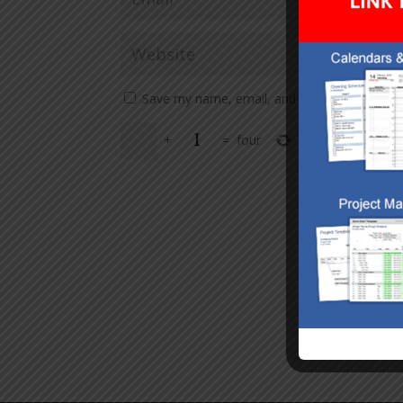
Save my name, email, and website in this br
+
=
four