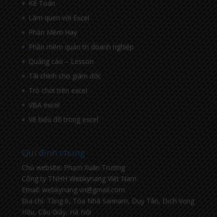
Kế Toán
Làm quen với Excel
Phần Mềm Hay
Phần mềm quản trị doanh nghiệp
Quảng cáo – Lesson
Tài chính cho giám đốc
Trò chơi trên excel
VBA excel
Vẽ biểu đồ trong excel
Qui định chung
Chủ website: Phạm Xuân Trường
Công ty TNHH Webkynang Việt Nam
Email: webkynang.vn@gmail.com
Địa chỉ: Tầng 6, Tòa Nhà Sannam, Duy Tân, Dịch Vọng
Hậu, Cầu Giấy, Hà Nội