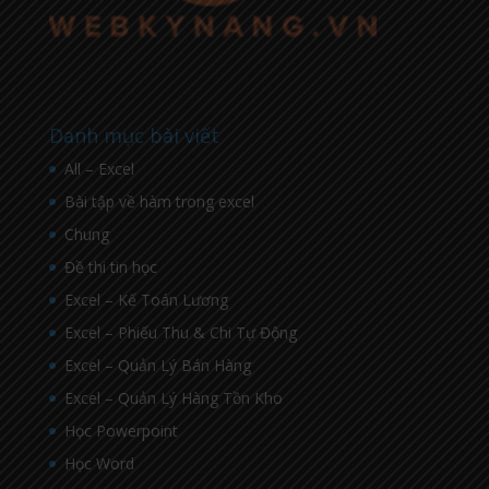
Danh mục bài viết
All – Excel
Bài tập về hàm trong excel
Chung
Đề thi tin học
Excel – Kế Toán Lương
Excel – Phiếu Thu & Chi Tự Động
Excel – Quản Lý Bán Hàng
Excel – Quản Lý Hàng Tồn Kho
Học Powerpoint
Học Word