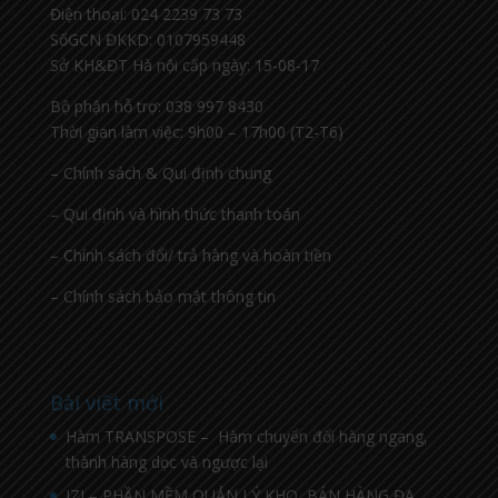
Điện thoại: 024 2239 73 73
SốGCN ĐKKD: 0107959448
Sở KH&ĐT Hà nội cấp ngày: 15-08-17
Bộ phận hỗ trợ: 038 997 8430
Thời gian làm việc: 9h00 – 17h00 (T2-T6)
– Chính sách & Qui định chung
– Qui định và hình thức thanh toán
– Chính sách đổi/ trả hàng và hoàn tiền
– Chính sách bảo mật thông tin
Bài viết mới
Hàm TRANSPOSE – Hàm chuyển đổi hàng ngang,
thành hàng dọc và ngược lại
IZI – PHẦN MỀM QUẢN LÝ KHO, BÁN HÀNG ĐA