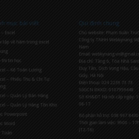
h mục bài viết
Qui định chung
l – Excel
Chủ website: Phạm Xuân Trư
Công ty TNHH Webkynang Việ
i tập về hàm trong excel
Nam
hung
Email: webkynang.vn@gmail.
 thi tin học
Địa chỉ: Tầng 6, Tòa Nhà Sa
Duy Tân, Dịch Vọng Hậu, Cầu
cel – Kế Toán Lương
Giấy, Hà Nội
cel – Phiếu Thu & Chi Tự
Điện thoại: 024 2239 73 73
ộng
SốGCN ĐKKD: 0107959448
cel – Quản Lý Bán Hàng
Sở KH&ĐT Hà nội cấp ngày: 1
08-17
cel – Quản Lý Hàng Tồn Kho
c Powerpoint
Bộ phận hỗ trợ: 038 997 8430
Thời gian làm việc: 9h00 – 17
c Word
(T2-T6)
 Toán