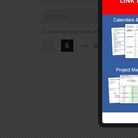
Save my name, email, and website in this br
−
=
one