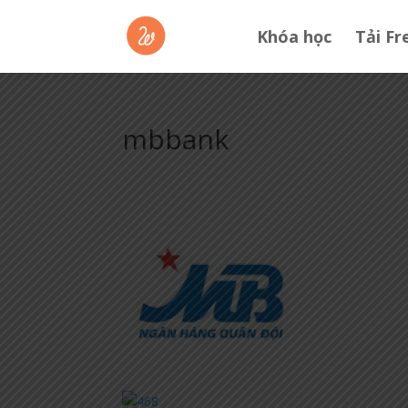
Khóa học
Tải Fr
mbbank