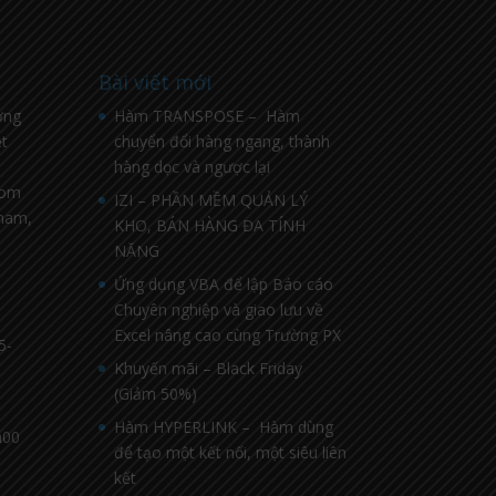
Bài viết mới
ờng
Hàm TRANSPOSE – Hàm
t
chuyển đổi hàng ngang, thành
hàng dọc và ngược lại
com
IZI – PHẦN MỀM QUẢN LÝ
nnam,
KHO, BÁN HÀNG ĐA TÍNH
NĂNG
Ứng dụng VBA để lập Báo cáo
Chuyên nghiệp và giao lưu về
Excel nâng cao cùng Trường PX
5-
Khuyến mãi – Black Friday
(Giảm 50%)
Hàm HYPERLINK – Hàm dùng
h00
để tạo một kết nối, một siêu liên
kết