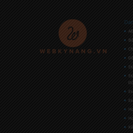
Dan
Al
Bà
C
Đề
Ex
Ex
Đ
Ex
Ex
Họ
Họ
Kế