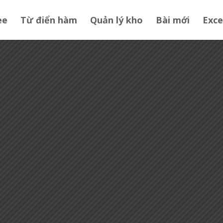
ee
Từ điển hàm
Quản lý kho
Bài mới
Exce