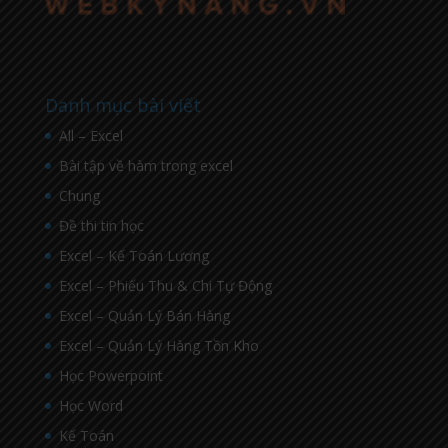
Danh mục bài viết
All – Excel
Bài tập về hàm trong excel
Chung
Đề thi tin học
Excel – Kế Toán Lương
Excel – Phiếu Thu & Chi Tự Động
Excel – Quản Lý Bán Hàng
Excel – Quản Lý Hàng Tồn Kho
Học Powerpoint
Học Word
Kế Toán