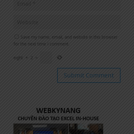
Save my name, email, and website in this browser
for the next time I comment.
eight
+
2
=