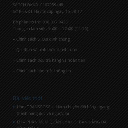
SốGCN ĐKKD: 0107959448
Sở KH&ĐT Hà nội cấp ngày: 15-08-17
Bộ phận hỗ trợ: 038 997 8430
Thời gian làm việc: 9h00 – 17h00 (T2-T6)
– Chính sách & Qui định chung
– Qui định và hình thức thanh toán
– Chính sách đổi/ trả hàng và hoàn tiền
– Chính sách bảo mật thông tin
Bài viết mới
Hàm TRANSPOSE – Hàm chuyển đổi hàng ngang,
thành hàng dọc và ngược lại
IZI – PHẦN MỀM QUẢN LÝ KHO, BÁN HÀNG ĐA