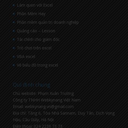
Làm quen với Excel
Phần Mềm Hay
Phần mềm quản trị doanh nghiệp
Quảng cáo – Lesson
Tài chính cho giám đốc
Trò chơi trên excel
VBA excel
Vẽ biểu đồ trong excel
Qui định chung
Chủ website: Phạm Xuân Trường
Công ty TNHH Webkynang Việt Nam
Email: webkynang.vn@gmail.com
Địa chỉ: Tầng 6, Tòa Nhà Sannam, Duy Tân, Dịch Vọng
Hậu, Cầu Giấy, Hà Nội
Điện thoại: 024 2239 73 73