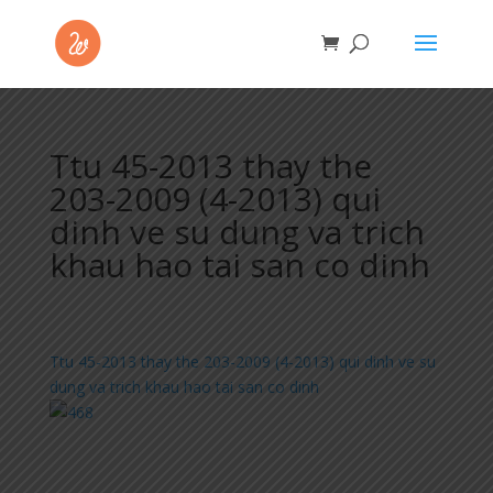
Ttu 45-2013 thay the
203-2009 (4-2013) qui
dinh ve su dung va trich
khau hao tai san co dinh
Ttu 45-2013 thay the 203-2009 (4-2013) qui dinh ve su
dung va trich khau hao tai san co dinh