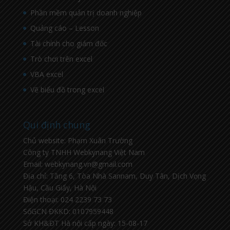
Phần mềm quản trị doanh nghiệp
Quảng cáo – Lesson
Tài chính cho giám đốc
Trò chơi trên excel
VBA excel
Vẽ biểu đồ trong excel
Qui định chung
Chủ website: Phạm Xuân Trường
Công ty TNHH Webkynang Việt Nam
Email: webkynang.vn@gmail.com
Địa chỉ: Tầng 6, Tòa Nhà Sannam, Duy Tân, Dịch Vọng
Hậu, Cầu Giấy, Hà Nội
Điện thoại: 024 2239 73 73
SốGCN ĐKKD: 0107959448
Sở KH&ĐT Hà nội cấp ngày: 15-08-17