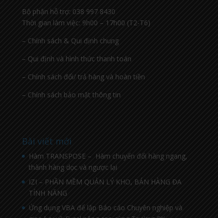
Bộ phận hỗ trợ: 038 997 8430
Thời gian làm việc: 9h00 – 17h00 (T2-T6)
– Chính sách & Qui định chung
– Qui định và hình thức thanh toán
– Chính sách đổi/ trả hàng và hoàn tiền
– Chính sách bảo mật thông tin
Bài viết mới
Hàm TRANSPOSE – Hàm chuyển đổi hàng ngang,
thành hàng dọc và ngược lại
IZI – PHẦN MỀM QUẢN LÝ KHO, BÁN HÀNG ĐA
TÍNH NĂNG
Ứng dụng VBA để lập Báo cáo Chuyên nghiệp và