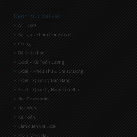
Danh mục bài viết
All – Excel
Bài tập về hàm trong excel
Chung
Đề thi tin học
Excel – Kế Toán Lương
Excel – Phiếu Thu & Chi Tự Động
Excel – Quản Lý Bán Hàng
Excel – Quản Lý Hàng Tồn Kho
Học Powerpoint
Học Word
Kế Toán
Làm quen với Excel
Phần Mềm Hay