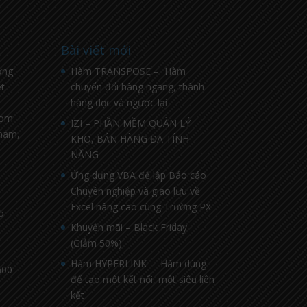
Bài viết mới
ờng
Hàm TRANSPOSE – Hàm
t
chuyển đổi hàng ngang, thành
hàng dọc và ngược lại
com
IZI – PHẦN MỀM QUẢN LÝ
nnam,
KHO, BÁN HÀNG ĐA TÍNH
NĂNG
Ứng dụng VBA để lập Báo cáo
Chuyên nghiệp và giao lưu về
Excel nâng cao cùng Trường PX
5-
Khuyến mãi – Black Friday
(Giảm 50%)
Hàm HYPERLINK – Hàm dùng
h00
để tạo một kết nối, một siêu liên
kết