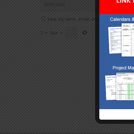
Save my name, email, and website in this br
7
+
four
=