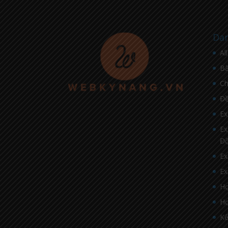
Dan
Al
Bà
C
Đề
Ex
Ex
Đ
Ex
Ex
Họ
Họ
Kế