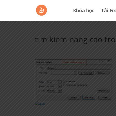
Khóa học
Tải Fr
tim kiem nang cao tro