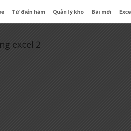
ee
Từ điển hàm
Quản lý kho
Bài mới
Exce
ng excel 2