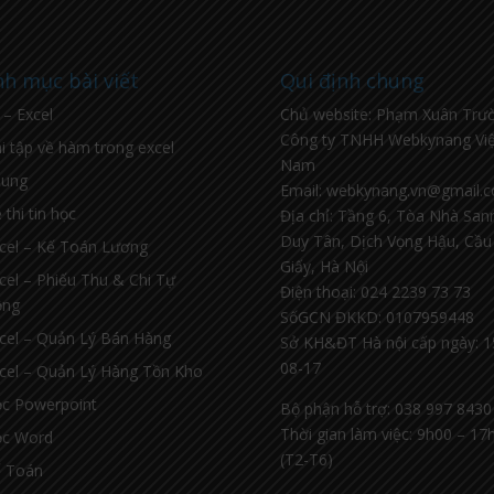
h mục bài viết
Qui định chung
l – Excel
Chủ website: Phạm Xuân Trư
Công ty TNHH Webkynang Việ
i tập về hàm trong excel
Nam
hung
Email: webkynang.vn@gmail.
 thi tin học
Địa chỉ: Tầng 6, Tòa Nhà Sa
Duy Tân, Dịch Vọng Hậu, Cầu
cel – Kế Toán Lương
Giấy, Hà Nội
cel – Phiếu Thu & Chi Tự
Điện thoại: 024 2239 73 73
ộng
SốGCN ĐKKD: 0107959448
cel – Quản Lý Bán Hàng
Sở KH&ĐT Hà nội cấp ngày: 1
08-17
cel – Quản Lý Hàng Tồn Kho
c Powerpoint
Bộ phận hỗ trợ: 038 997 8430
Thời gian làm việc: 9h00 – 17
c Word
(T2-T6)
 Toán