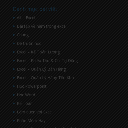
Danh mục bài viết
All – Excel
Bài tập về hàm trong excel
Chung
Đề thi tin học
Excel – Kế Toán Lương
Excel – Phiếu Thu & Chi Tự Động
Excel – Quản Lý Bán Hàng
Excel – Quản Lý Hàng Tồn Kho
Học Powerpoint
Học Word
Kế Toán
Làm quen với Excel
Phần Mềm Hay