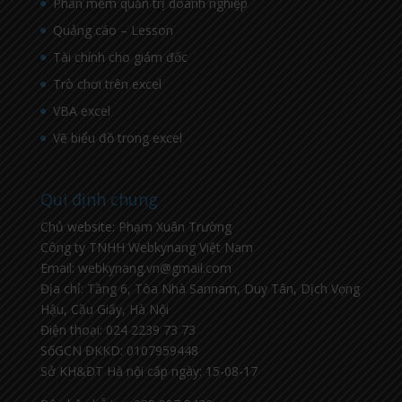
Phần mềm quản trị doanh nghiệp
Quảng cáo – Lesson
Tài chính cho giám đốc
Trò chơi trên excel
VBA excel
Vẽ biểu đồ trong excel
Qui định chung
Chủ website: Phạm Xuân Trường
Công ty TNHH Webkynang Việt Nam
Email: webkynang.vn@gmail.com
Địa chỉ: Tầng 6, Tòa Nhà Sannam, Duy Tân, Dịch Vọng
Hậu, Cầu Giấy, Hà Nội
Điện thoại: 024 2239 73 73
SốGCN ĐKKD: 0107959448
Sở KH&ĐT Hà nội cấp ngày: 15-08-17