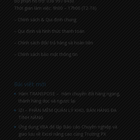
Bộ phận hỗ trợ: 038 997 8430
Thời gian làm việc: 9h00 – 17h00 (T2-T6)
– Chính sách & Qui định chung
– Qui định và hình thức thanh toán
– Chính sách đổi/ trả hàng và hoàn tiền
– Chính sách bảo mật thông tin
Bài viết mới
Hàm TRANSPOSE – Hàm chuyển đổi hàng ngang,
thành hàng dọc và ngược lại
IZI – PHẦN MỀM QUẢN LÝ KHO, BÁN HÀNG ĐA
TÍNH NĂNG
Ứng dụng VBA để lập Báo cáo Chuyên nghiệp và
giao lưu về Excel nâng cao cùng Trường PX