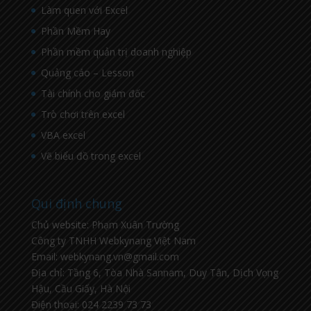
Làm quen với Excel
Phần Mềm Hay
Phần mềm quản trị doanh nghiệp
Quảng cáo – Lesson
Tài chính cho giám đốc
Trò chơi trên excel
VBA excel
Vẽ biểu đồ trong excel
Qui định chung
Chủ website: Phạm Xuân Trường
Công ty TNHH Webkynang Việt Nam
Email: webkynang.vn@gmail.com
Địa chỉ: Tầng 6, Tòa Nhà Sannam, Duy Tân, Dịch Vọng
Hậu, Cầu Giấy, Hà Nội
Điện thoại: 024 2239 73 73