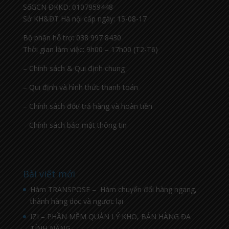
SốGCN ĐKKD: 0107959448
Sở KH&ĐT Hà nội cấp ngày: 15-08-17
Bộ phận hỗ trợ: 038 997 8430
Thời gian làm việc: 9h00 – 17h00 (T2-T6)
– Chính sách & Qui định chung
– Qui định và hình thức thanh toán
– Chính sách đổi/ trả hàng và hoàn tiền
– Chính sách bảo mật thông tin
Bài viết mới
Hàm TRANSPOSE – Hàm chuyển đổi hàng ngang,
thành hàng dọc và ngược lại
IZI – PHẦN MỀM QUẢN LÝ KHO, BÁN HÀNG ĐA
TÍNH NĂNG