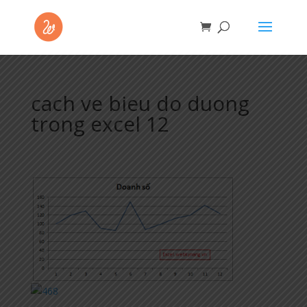
cach ve bieu do duong
trong excel 12