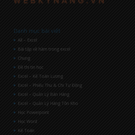
Danh mục bài viết
All – Excel
Bài tập về hàm trong excel
Chung
Đề thi tin học
Excel – Kế Toán Lương
Excel – Phiếu Thu & Chi Tự Động
Excel – Quản Lý Bán Hàng
Excel – Quản Lý Hàng Tồn Kho
Học Powerpoint
Học Word
Kế Toán