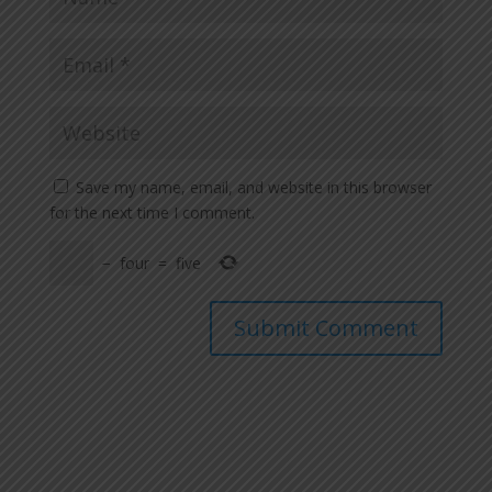
Save my name, email, and website in this browser
for the next time I comment.
−
four
=
five