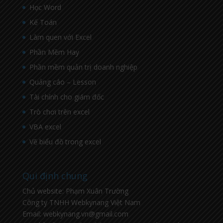
Học Word
Kế Toán
Làm quen với Excel
Phần Mềm Hay
Phần mềm quản trị doanh nghiệp
Quảng cáo – Lesson
Tài chính cho giám đốc
Trò chơi trên excel
VBA excel
Vẽ biểu đồ trong excel
Qui định chung
Chủ website: Phạm Xuân Trường
Công ty TNHH Webkynang Việt Nam
Email: webkynang.vn@gmail.com