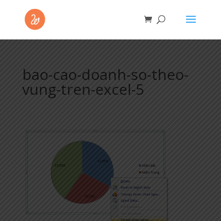
bao-cao-doanh-so-theo-
vung-tren-excel-5