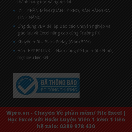
thành hàng dọc và ngược lại
IZI – PHẦN MỀM QUẢN LÝ KHO, BÁN HÀNG ĐA
TÍNH NĂNG
Ứng dụng VBA để lập Báo cáo Chuyên nghiệp và
giao lưu về Excel nâng cao cùng Trường PX
Khuyến mãi – Black Friday (Giảm 50%)
Hàm HYPERLINK – Hàm dùng để tạo một kết nối,
một siêu liên kết
Wpro.vn - Chuyên Về phần mềm/ File Excel |
Học Excel với Huấn Luyện Viên 1 kèm 1 liên
hệ zalo: 0389 978 430