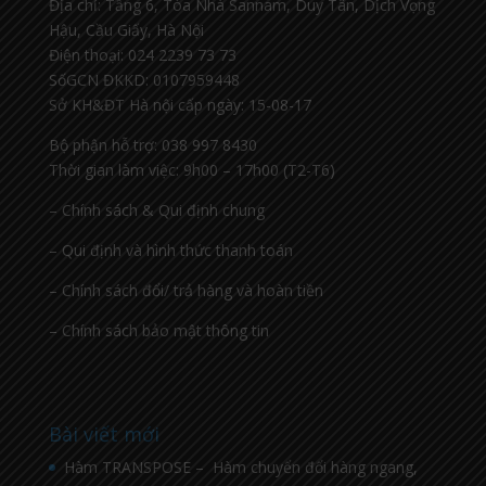
Địa chỉ: Tầng 6, Tòa Nhà Sannam, Duy Tân, Dịch Vọng
Hậu, Cầu Giấy, Hà Nội
Điện thoại: 024 2239 73 73
SốGCN ĐKKD: 0107959448
Sở KH&ĐT Hà nội cấp ngày: 15-08-17
Bộ phận hỗ trợ: 038 997 8430
Thời gian làm việc: 9h00 – 17h00 (T2-T6)
– Chính sách & Qui định chung
– Qui định và hình thức thanh toán
– Chính sách đổi/ trả hàng và hoàn tiền
– Chính sách bảo mật thông tin
Bài viết mới
Hàm TRANSPOSE – Hàm chuyển đổi hàng ngang,