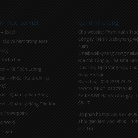
h mục bài viết
Qui định chung
l – Excel
Chủ website: Phạm Xuân Trư
Công ty TNHH Webkynang Việ
i tập về hàm trong excel
Nam
hung
Email: webkynang.vn@gmail.
 thi tin học
Địa chỉ: Tầng 6, Tòa Nhà Sa
Duy Tân, Dịch Vọng Hậu, Cầu
cel – Kế Toán Lương
Giấy, Hà Nội
cel – Phiếu Thu & Chi Tự
Điện thoại: 024 2239 73 73
ộng
SốGCN ĐKKD: 0107959448
cel – Quản Lý Bán Hàng
Sở KH&ĐT Hà nội cấp ngày: 1
08-17
cel – Quản Lý Hàng Tồn Kho
c Powerpoint
Bộ phận hỗ trợ: 038 997 8430
Thời gian làm việc: 9h00 – 17
c Word
(T2-T6)
 Toán