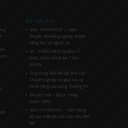
Bài viết mới
ờng
Hàm TRANSPOSE – Hàm
t
chuyển đổi hàng ngang, thành
hàng dọc và ngược lại
com
IZI – PHẦN MỀM QUẢN LÝ
nnam,
KHO, BÁN HÀNG ĐA TÍNH
NĂNG
Ứng dụng VBA để lập Báo cáo
Chuyên nghiệp và giao lưu về
Excel nâng cao cùng Trường PX
5-
Khuyến mãi – Black Friday
(Giảm 50%)
Hàm HYPERLINK – Hàm dùng
h00
để tạo một kết nối, một siêu liên
kết