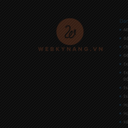
Dan
Al
Bà
C
Đề
Ex
Ex
Đ
Ex
Ex
Họ
Họ
Kế