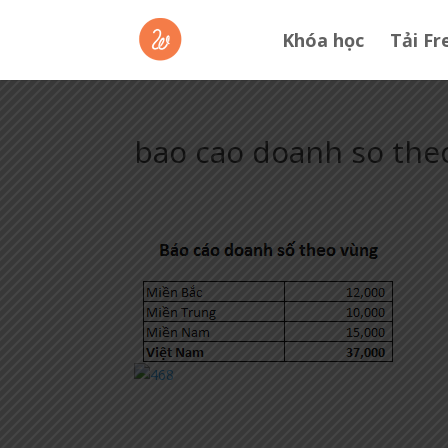
Khóa học
Tải Fr
bao cao doanh so theo