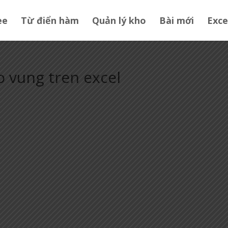
ee
Từ điển hàm
Quản lý kho
Bài mới
Exce
 vung tren excel