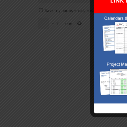
Save my name, email, and website in this br
−
7
=
one