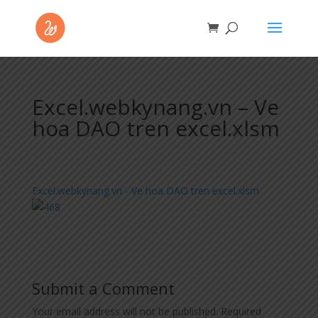
Excel.webkynang.vn – Ve
hoa DAO tren excel.xlsm
Excel.webkynang.vn - Ve hoa DAO tren excel.xlsm
Submit a Comment
Your email address will not be published.
Required