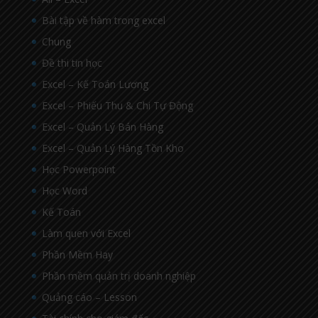
Bài tập về hàm trong excel
Chung
Đề thi tin học
Excel – Kế Toán Lương
Excel – Phiếu Thu & Chi Tự Động
Excel – Quản Lý Bán Hàng
Excel – Quản Lý Hàng Tồn Kho
Học Powerpoint
Học Word
Kế Toán
Làm quen với Excel
Phần Mềm Hay
Phần mềm quản trị doanh nghiệp
Quảng cáo – Lesson