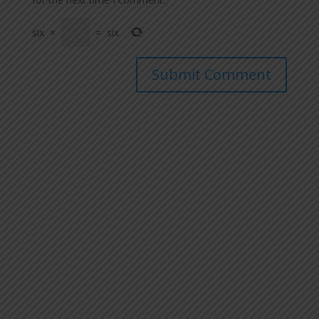
six
×
=
six