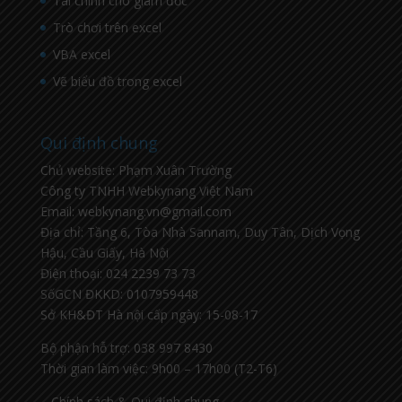
Tài chính cho giám đốc
Trò chơi trên excel
VBA excel
Vẽ biểu đồ trong excel
Qui định chung
Chủ website: Phạm Xuân Trường
Công ty TNHH Webkynang Việt Nam
Email: webkynang.vn@gmail.com
Địa chỉ: Tầng 6, Tòa Nhà Sannam, Duy Tân, Dịch Vọng
Hậu, Cầu Giấy, Hà Nội
Điện thoại: 024 2239 73 73
SốGCN ĐKKD: 0107959448
Sở KH&ĐT Hà nội cấp ngày: 15-08-17
Bộ phận hỗ trợ: 038 997 8430
Thời gian làm việc: 9h00 – 17h00 (T2-T6)
– Chính sách & Qui định chung