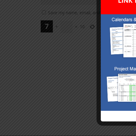
Save my name, email, and website in this br
+
=
10