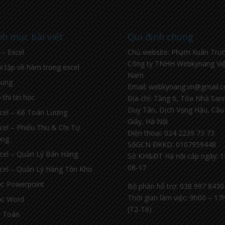
h mục bài viết
Qui định chung
l – Excel
Chủ website: Phạm Xuân Trư
Công ty TNHH Webkynang Việ
i tập về hàm trong excel
Nam
hung
Email: webkynang.vn@gmail.
 thi tin học
Địa chỉ: Tầng 6, Tòa Nhà Sa
Duy Tân, Dịch Vọng Hậu, Cầu
cel – Kế Toán Lương
Giấy, Hà Nội
cel – Phiếu Thu & Chi Tự
Điện thoại: 024 2239 73 73
ộng
SốGCN ĐKKD: 0107959448
cel – Quản Lý Bán Hàng
Sở KH&ĐT Hà nội cấp ngày: 1
08-17
cel – Quản Lý Hàng Tồn Kho
c Powerpoint
Bộ phận hỗ trợ: 038 997 8430
Thời gian làm việc: 9h00 – 17
c Word
(T2-T6)
 Toán