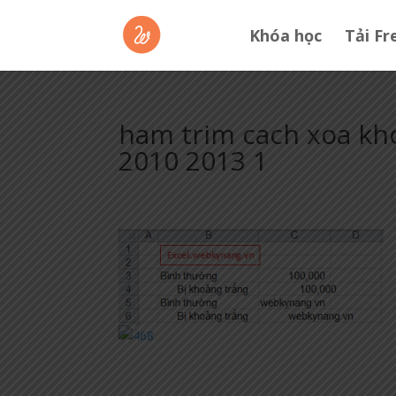
Khóa học
Tải Fr
ham trim cach xoa kh
2010 2013 1