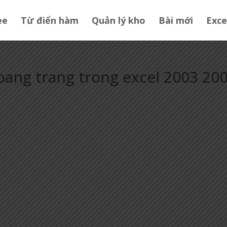
ee
Từ điển hàm
Quản lý kho
Bài mới
Exce
oang trang trong excel 2003 20