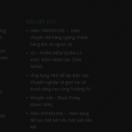
Bài viết mới
ờng
Hàm TRANSPOSE – Hàm
t
chuyển đổi hàng ngang, thành
hàng dọc và ngược lại
com
IZI – PHẦN MỀM QUẢN LÝ
nnam,
KHO, BÁN HÀNG ĐA TÍNH
NĂNG
Ứng dụng VBA để lập Báo cáo
Chuyên nghiệp và giao lưu về
Excel nâng cao cùng Trường PX
5-
Khuyến mãi – Black Friday
(Giảm 50%)
Hàm HYPERLINK – Hàm dùng
h00
để tạo một kết nối, một siêu liên
kết