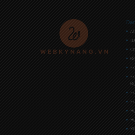
Dan
Al
Bà
C
Đề
Ex
Ex
Đ
Ex
Ex
Họ
Họ
Kế