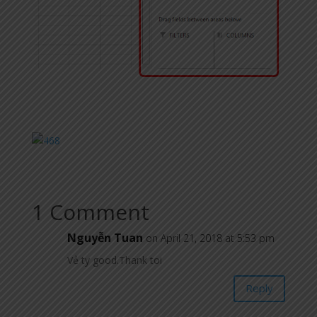
1 Comment
Nguyễn Tuan
on April 21, 2018 at 5:53 pm
Vẻ ty good.Thank toi
Reply