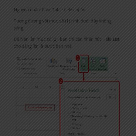
Nguyên nhân: PivotTable fields bị ẩn
Tương đương với mục số (1) hình dưới đây không
sáng.
Để hiện lên mục số (2), bạn chỉ cần nhấn nút Field List
cho sáng lên là được bạn nhé.