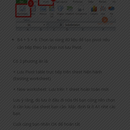
B4 + 5 + 6: Chọn lại vùng dữ liệu để tạo pivot nếu
cần tiếp theo ta chọn nơi lưu Pivot.
Có 2 phương án là:
+ Lưu Pivot table trực tiếp trên sheet hiện hành
(Existing worksheet)
+ New worksheet: Lưu trên 1 sheet hoàn toàn mới
Lưu ý rằng, dù lưu ở đâu đi nữa thì bạn cũng nên chọn
ô cần lưu của sheet bạn cần. Mặc định là ô A1 nhé các
bạn.
Cuối cùng bạn nhấn OK để hoàn tất