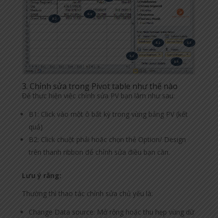
3. Chỉnh sửa trong Pivot table như thế nào
Để thực hiện việc chỉnh sửa PV bạn làm như sau:
B1: Click vào một ô bất kỳ trong vùng bảng PV (kết
quả)
B2: Click chuột phải hoặc chọn thẻ Option/ Design
trên thanh ribbon để chỉnh sửa điều bạn cần.
Lư
u
ý
rằ
ng:
Thường thì thao tác chỉnh sửa chủ yếu là:
Change Data source: Mở rộng hoặc thu hẹp vùng dữ