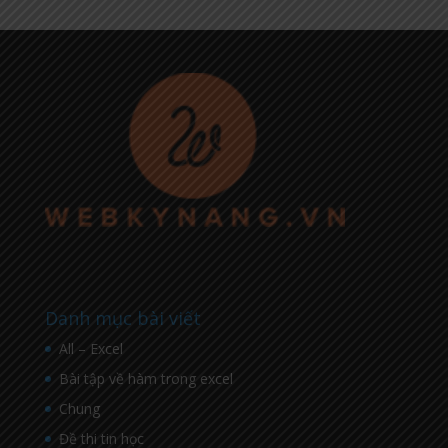
Danh mục bài viết
All – Excel
Bài tập về hàm trong excel
Chung
Đề thi tin học