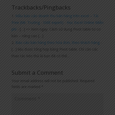
Trackbacks/Pingbacks
Mẫu báo cáo doanh thu bán hàng trên excel – Tải
Free (Mr. Trường - SME expert) - Học Excel Online Miễn
phí
- […] => Xem ngay: Cách sử dụng Pivot table từ cơ
bản – nâng cao […]
Báo cáo bán hàng theo hóa đơn, theo khách hàng
-
[…] liệu được tổng hợp bằng Pivot table. Chỉ cần các
thao tác kéo thả là bạn đã có thể…
Submit a Comment
Your email address will not be published.
Required
fields are marked
*