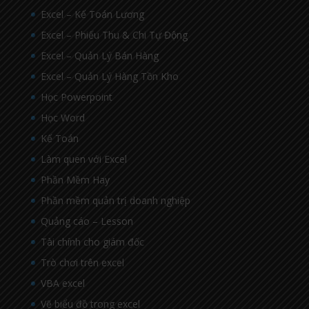
Excel – Kế Toán Lương
Excel – Phiếu Thu & Chi Tự Động
Excel – Quản Lý Bán Hàng
Excel – Quản Lý Hàng Tồn Kho
Học Powerpoint
Học Word
Kế Toán
Làm quen với Excel
Phần Mềm Hay
Phần mềm quản trị doanh nghiệp
Quảng cáo – Lesson
Tài chính cho giám đốc
Trò chơi trên excel
VBA excel
Vẽ biểu đồ trong excel