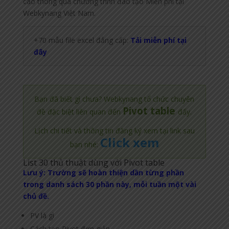
cao thông qua chương trình đào tạo Miễn phí tại
Webkynang Việt Nam.
+70 mẫu file excel đẳng cấp:
Tải miễn phí tại
đây
Bạn đã biết gì chưa? Webkynang tổ chức chuyên
Pivot table
đề đặc biệt liên quan đến
đấy.
Lịch chi tiết và thông tin đăng ký xem tại link sau
Click xem
bạn nhé:
List 30 thủ thuật dùng với Pivot table
Lưu ý: Trường sẽ hoàn thiện dần từng phần
trong danh sách 30 phần này, mỗi tuần một vài
chủ đề.
PV là gì
Cách tạo Pivot đơn giản