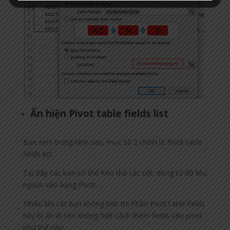
Ẩn hiện Pivot table fields list
Bạn xem trong hình sau, mục số 2 chính là Pivot table
fields list.
Tại đây các bạn có thể Kéo thả các cột, dòng từ dữ liệu
nguồn vào bảng Pivot.
Nhiều khi các bạn không biết thì Phần PivotTable fields
này bị ẩn đi nên không biết cách thêm fields vào pivot
như thế nào.