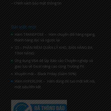
– Chính sách bảo mật thông tin
Bài viết mới
Hàm TRANSPOSE – Hàm chuyển đổi hàng ngang,
thành hàng dọc và ngược lại
IZI – PHẦN MỀM QUẢN LÝ KHO, BÁN HÀNG ĐA
TÍNH NĂNG
Ứng dụng VBA để lập Báo cáo Chuyên nghiệp và
giao lưu về Excel nâng cao cùng Trường PX
Khuyến mãi – Black Friday (Giảm 50%)
Hàm HYPERLINK – Hàm dùng để tạo một kết nối,
một siêu liên kết