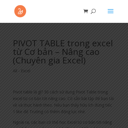
PIVOT TABLE trong excel
từ Cơ bản – Nâng cao
(Chuyên gia Excel)
All - Excel
Pivot table là gì? 30 cách sử dụng Pivot Table trong
excel từ cơ bản tới nâng cao. Có sẵn bài tập để bạn tải
về và thực hành theo. Nếu bạn thấy hữu ích đừng tiếc
1 like để Trường có thêm động lực nhé.
Ngoài ra, các bạn có thể học Excel từ cơ bản tới nâng