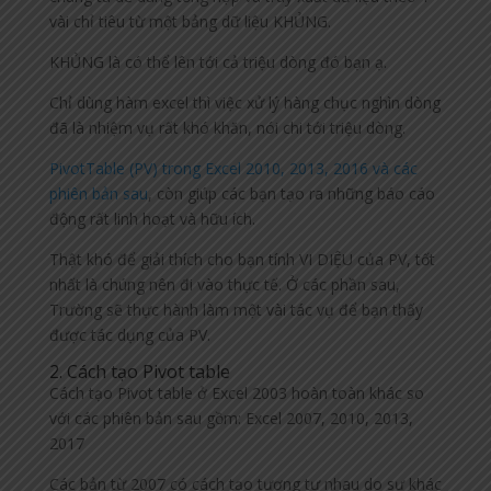
vài chỉ tiêu từ một bảng dữ liệu KHỦNG.
KHỦNG là có thể lên tới cả triệu dòng đó bạn ạ.
Chỉ dùng hàm excel thì việc xử lý hàng chục nghìn dòng
đã là nhiệm vụ rất khó khăn, nói chi tới triệu dòng.
PivotTable (PV) trong Excel 2010, 2013, 2016 và các
phiên bản sau
, còn giúp các bạn tạo ra những báo cáo
động rất linh hoạt và hữu ích.
Thật khó để giải thích cho bạn tính VI DIỆU của PV, tốt
nhất là chúng nên đi vào thực tế. Ở các phần sau,
Trường sẽ thực hành làm một vài tác vụ để bạn thấy
được tác dụng của PV.
2. Cách tạo Pivot table
Cách tạo Pivot table ở Excel 2003 hoàn toàn khác so
với các phiên bản sau gồm: Excel 2007, 2010, 2013,
2017
Các bản từ 2007 có cách tạo tương tự nhau do sự khác