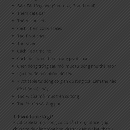
Bật/ Tắt tổng phụ (Sub-total, Grand-total)
Thêm data bar
Thêm Icon sets
Cách Thêm color scales
Tạo Pivot chart
Tạo slicer
Cách Tạo timeline
Cách ẩn các nút bấm trong pivot chart
Chèn dòng trống sau mỗi mục tự động như thế nào?
Lặp tiêu đề mỗi nhóm dữ liệu
Pivot table tự động co giãn độ rộng cột: Làm thế nào
để chặn việc này
Tạo % của mỗi mục trên số tổng
Tạo % trên số tổng phụ
1. Pivot table là gì?
Pivot table là một công cụ có sẵn trong office giúp
chúng ta dễ dàng tổng hợp và truy xuất dữ liệu theo 1