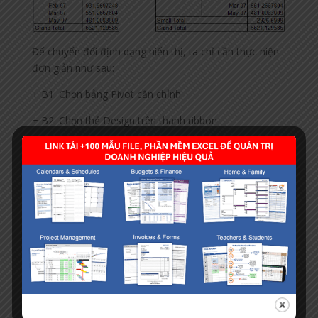
Để chuyển đổi định dạng hiển thị, ta chỉ cần thực hiện
đơn giản như sau:
+ B1: Chọn bảng Pivot cần chỉnh
+ B2: Chọn thẻ Design trên thanh ribbon
+ B3: Chọn Report Layout, sau đó chọn Show in
Tabular form
Các bạn tham khảo hình dưới đây để xem cách chọn
nhé.
Tạo Pivot table bằng phím tắt