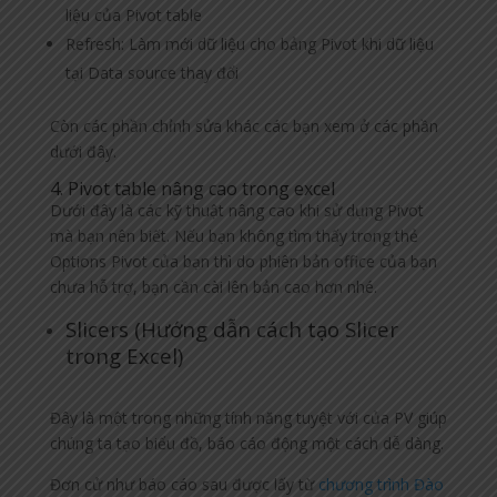
liệu của Pivot table
Refresh: Làm mới dữ liệu cho bảng Pivot khi dữ liệu
tại Data source thay đổi
Còn các phần chỉnh sửa khác các bạn xem ở các phần
dưới đây.
4. Pivot table nâng cao trong excel
Dưới đây là các kỹ thuật nâng cao khi sử dụng Pivot
mà bạn nên biết. Nếu bạn không tìm thấy trong thẻ
Options Pivot của bạn thì do phiên bản office của bạn
chưa hỗ trợ, bạn cần cài lên bản cao hơn nhé.
Slicers (Hướng dẫn cách tạo Slicer
trong Excel)
Đây là một trong những tính năng tuyệt với của PV giúp
chúng ta tạo biểu đồ, báo cáo động một cách dễ dàng.
Đơn cử như báo cáo sau được lấy từ
chương trình Đào