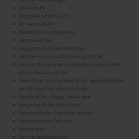
Chỉnh sửa PV
Dùng phím tắt để tạo PV
Ẩn/ Hiện fields list
Đổi tên cột trong bảng Pivot
Làm mới dữ liệu
Dùng phím tắt để làm mới dữ liệu
Cách làm mới tất cả dữ liệu bằng phím tắt
Cách tạo tính năng làm mới dữ liệu của pivot table
mỗi khi file được mở lên
Thêm dòng/ cột trong vùng dữ liệu nguồn thì làm thế
nào để bảng Pivot cập nhật dữ liệu
Sắp xếp dữ liệu ở dạng Tabular view
Dùng bảng dữ liệu để tạo Pivot
Calculated fields: Ý nghĩa và cách tạo
Calculated fields: Cách xóa
Định dạng số
Đếm các giá trị duy nhất