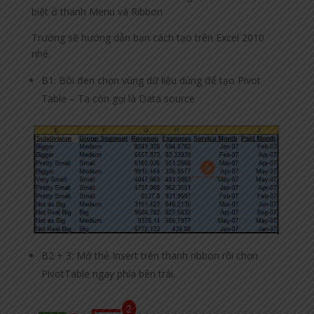
biệt ở thanh Menu và Ribbon
Trường sẽ hướng dẫn bạn cách tạo trên Excel 2010
nhé.
B1: Bôi đen chọn vùng dữ liệu dùng để tạo Pivot
Table – Ta còn gọi là Data source
B2 + 3: Mở thẻ Insert trên thanh ribbon rồi chọn
PivotTable ngay phía bên trái.