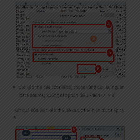
B6: Kéo thả các cột (fields) thuộc vùng dữ liệu nguồn
(data source) xuống các phần điều khiển (7 -> 8)
Kết quả của việc kéo thả đó được thể hiện trực tiếp tại
9.