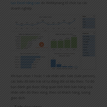
tạo Excel nâng cao
do Webkynang tổ chức tại các
doanh nghiệp.
Khi bạn chọn 1 hoặc 1 vài nhân viên Sale (Sale person),
các biểu đồ bên trái sẽ tự động đổi số liệu theo. Từ đó
bạn đánh giá được tổng quan tình hình bán hàng của
nhân viên đó theo vùng, theo số khách hàng, lượng
giao dịch.
Tabular view