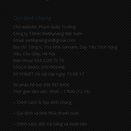
Qui định chung
Chủ website: Phạm Xuân Trường
Công ty TNHH Webkynang Việt Nam
Email: webkynang.vn@gmail.com
Địa chỉ: Tầng 6, Tòa Nhà Sannam, Duy Tân, Dịch Vọng
Hậu, Cầu Giấy, Hà Nội
Điện thoại: 024 2239 73 73
SốGCN ĐKKD: 0107959448
Sở KH&ĐT Hà nội cấp ngày: 15-08-17
Bộ phận hỗ trợ: 038 997 8430
Thời gian làm việc: 9h00 – 17h00 (T2-T6)
– Chính sách & Qui định chung
– Qui định và hình thức thanh toán
– Chính sách đổi/ trả hàng và hoàn tiền