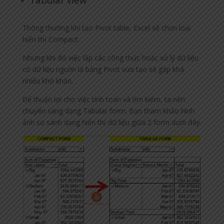
Thông thường khi tạo Pivot table, Excel sẽ chọn loại
hiển thị Compact.
Nhưng khi đó việc lập các công thức hoặc xử lý dữ liệu
có dữ liệu nguồn là bảng Pivot vừa tạo sẽ gặp khá
nhiều khó khăn.
Để thuận lợi cho việc tính toán và tìm kiếm, ta nên
chuyển sang dạng Tabular form. Bạn tham khảo hình
ảnh so sánh dạng hiển thị dữ liệu giữa 2 form dưới đây.