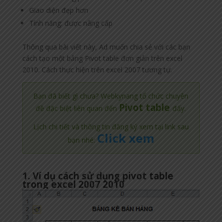
Giao diện đẹp hơn
Tính năng: được nâng cấp
Thông qua bài viết này, Ad muốn chia sẻ với các bạn
cách tạo một bảng Pivot table đơn giản trên excel
2010. Cách thực hiện trên excel 2007 tương tự.
Bạn đã biết gì chưa? Webkynang tổ chức chuyên
Pivot table
đề đặc biệt liên quan đến
đấy.
Lịch chi tiết và thông tin đăng ký xem tại link sau
Click xem
bạn nhé:
1. Ví dụ cách sử dụng pivot table
trong excel 2007 2010