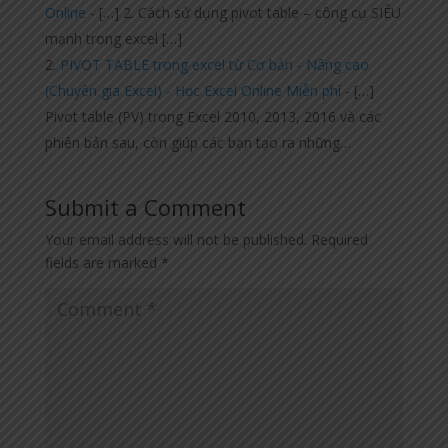
Online
- […] 2. Cách sử dụng pivot table – công cụ SIÊU
mạnh trong excel […]
PIVOT TABLE trong excel từ Cơ bản - Nâng cao
(Chuyên gia Excel) - Học Excel Online Miễn phí
- […]
Pivot table (PV) trong Excel 2010, 2013, 2016 và các
phiên bản sau, còn giúp các bạn tạo ra những…
Submit a Comment
Your email address will not be published.
Required
fields are marked
*