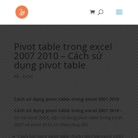
Pivot table trong excel
2007 2010 – Cách sử
dụng pivot table
All - Excel
Cách sử dụng pivot table trong excel 2007 2010
Cách sử dụng pivot table trong excel 2007 2010
–
So với excel 2003, việc sử dụng pivot table trong excel
2007 và excel 2010 có nhiều thay đổi:
Cách tạo bảng pivot table: thuận tiện hơn excel 2003