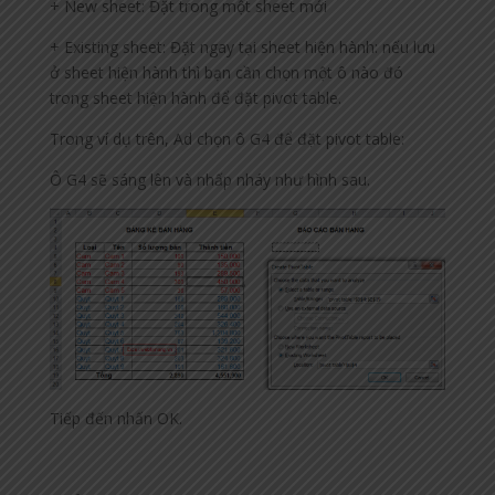
+ New sheet: Đặt trong một sheet mới
+ Existing sheet: Đặt ngay tại sheet hiện hành: nếu lưu
ở sheet hiện hành thì bạn cần chọn một ô nào đó
trong sheet hiện hành để đặt pivot table.
Trong ví dụ trên, Ad chọn ô G4 để đặt pivot table:
Ô G4 sẽ sáng lên và nhấp nháy như hình sau.
Tiếp đến nhấn OK.