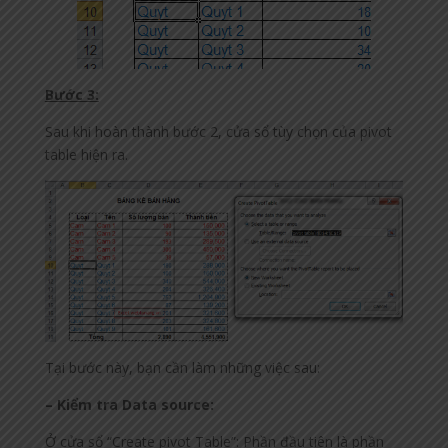
Bước 3:
Sau khi hoàn thành bước 2, cửa sổ tùy chọn của pivot
table hiện ra.
Tại bước này, bạn cần làm những việc sau:
– Kiểm tra Data source:
Ở cửa sổ “Create pivot Table”: Phần đầu tiên là phần