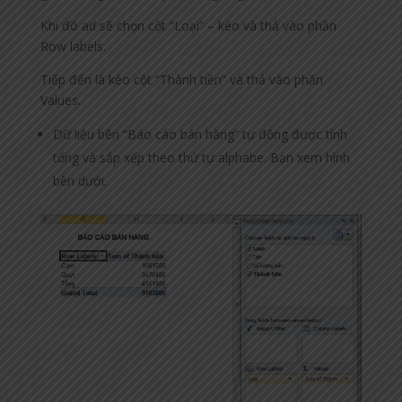
Khi đó ad sẽ chọn cột “Loại” – kéo và thả vào phần
Row labels.
Tiếp đến là kéo cột “Thành tiền” và thả vào phần
Values.
Dữ liệu bên “Báo cáo bán hàng” tự động được tính
tổng và sắp xếp theo thứ tự alphabe. Bạn xem hình
bên dưới.