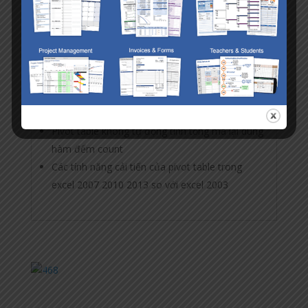
công cụ siêu mạnh của excel.
Mời bạn tham khảo các bài viết liên quan đến
pivot table trong mạng xã hội học excel.
Pivot table không tự động tính tổng mà lại dùng
hàm đếm count
Các tính năng cải tiến của pivot table trong
excel 2007 2010 2013 so với excel 2003