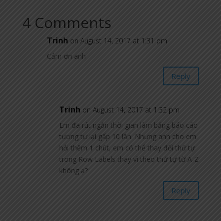
4 Comments
Trinh
on August 14, 2017 at 1:31 pm
Cảm ơn anh
Reply
Trinh
on August 14, 2017 at 1:32 pm
Em đã rút ngắn thời gian làm bảng báo cáo
tương tự lại gấp 10 lần. Nhưng anh cho em
hỏi thêm 1 chút, em có thể thay đổi thứ tự
trong Row Labels thay vì theo thứ tự từ A-Z
không ạ?
Reply