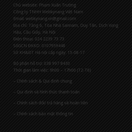
Chủ website: Phạm Xuân Trường
Công ty TNHH Webkynang Việt Nam
Email: webkynang.vn@gmail.com
Địa chỉ: Tầng 6, Tòa Nhà Sannam, Duy Tân, Dịch Vọng
Hậu, Cầu Giấy, Hà Nội
Điện thoại: 024 2239 73 73
SốGCN ĐKKD: 0107959448
Sở KH&ĐT Hà nội cấp ngày: 15-08-17
Bộ phận hỗ trợ: 038 997 8430
Thời gian làm việc: 9h00 – 17h00 (T2-T6)
– Chính sách & Qui định chung
– Qui định và hình thức thanh toán
– Chính sách đổi/ trả hàng và hoàn tiền
– Chính sách bảo mật thông tin