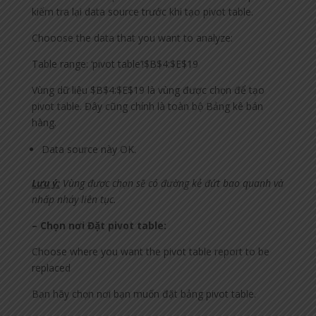
kiểm tra lại data source trước khi tạo pivot table.
Chooose the data that you want to analyze:
Table range: ‘pivot table’!$B$4:$E$19
Vùng dữ liệu $B$4:$E$19 là vùng được chọn để tạo
pivot table. Đây cũng chính là toàn bộ Bảng kê bán
hàng.
Data source này OK.
Lưu ý:
Vùng được chọn sẽ có đường kẻ đứt bao quanh và
nhấp nháy liên tục.
– Chọn nơi Đặt pivot table:
Choose where you want the pivot table report to be
replaced
Bạn hãy chọn nơi bạn muốn đặt bảng pivot table.