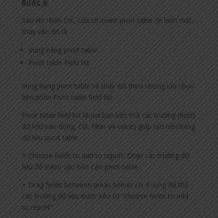
Bước 4:
Sau khi nhấn OK, cửa sổ insert pivot table sẽ biến mất,
thay vào đó là
Vùng bảng pivot table
Pivot table Field list
Vùng bảng pivot table sẽ thay đổi theo những lựa chọn
bên phần Pivot table field list.
Pivot table field list là nơi bạn kéo thả các trường (field)
dữ liệu vào dòng, cột, filter và value) giúp tạo nên bảng
dữ liệu pivot table.
+ Choose fields to add to report: Chọn các trường dữ
liệu để thêm vào báo cáo pivot table
+ Drag fields between areas below: có 4 vùng để thả
các trường dữ liệu được kéo từ “choose fields to add
to report”