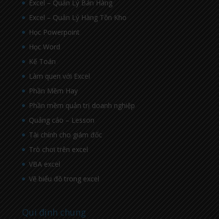
Excel – Quản Lý Bán Hàng
Excel – Quản Lý Hàng Tồn Kho
Học Powerpoint
Học Word
Kế Toán
Làm quen với Excel
Phần Mềm Hay
Phần mềm quản trị doanh nghiệp
Quảng cáo – Lesson
Tài chính cho giám đốc
Trò chơi trên excel
VBA excel
Vẽ biểu đồ trong excel
Qui định chung