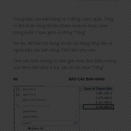
Trong báo cáo bán hàng có 3 dòng: Cam, quýt, Tổng
=> Đó là do vùng dữ liệu (Data source) được chọn
trong bước 3 bao gồm cả dòng “Tổng”
Do đó, để hiển thị đúng, ta cần bỏ dòng tổng này ra
ngoài báo cáo bán hàng. Cách làm như sau:
Click vào hình vuông có tam giác màu đen (biểu tượng
của filter) bên phải ô G4, sau đó bỏ chọn “Tổng”: