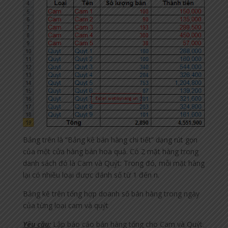
Bảng trên là “Bảng kê bán hàng chi tiết” dạng rút gọn
của một cửa hàng bán hoa quả. Có 2 mặt hàng trong
danh sách đó là Cam và Quýt: Trong đó, mỗi mặt hàng
lại có nhiều loại được đánh số từ 1 đến n.
Bảng kê trên tổng hợp doanh số bán hàng trong ngày
của từng loại cam và quýt
Yêu cầu:
Lập báo cáo bán hàng tổng cho Cam và Quýt.