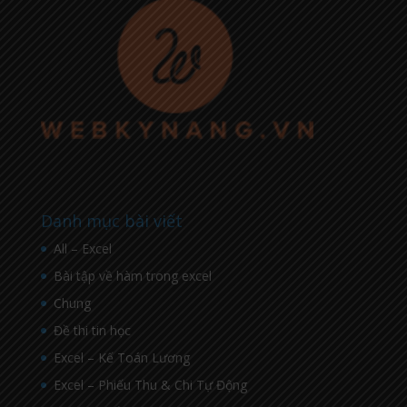
Danh mục bài viết
All – Excel
Bài tập về hàm trong excel
Chung
Đề thi tin học
Excel – Kế Toán Lương
Excel – Phiếu Thu & Chi Tự Động