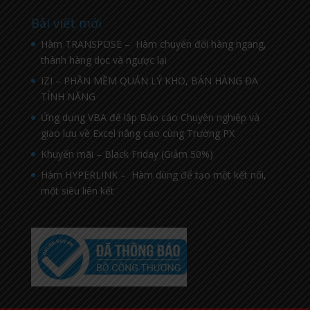
Bài viết mới
Hàm TRANSPOSE – Hàm chuyển đổi hàng ngang,
thành hàng dọc và ngược lại
IZI – PHẦN MỀM QUẢN LÝ KHO, BÁN HÀNG ĐA
TÍNH NĂNG
Ứng dụng VBA để lập Báo cáo Chuyên nghiệp và
giao lưu về Excel nâng cao cùng Trường PX
Khuyến mãi – Black Friday (Giảm 50%)
Hàm HYPERLINK – Hàm dùng để tạo một kết nối,
một siêu liên kết