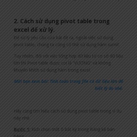
2. Cách sử dụng pivot table trong
excel để xử lý.
Để xử lý yêu cầu của bài đề ra, ngoài việc sử dụng
pivot table, chúng ta cũng có thể sử dụng hàm sumif.
Tuy nhiên, đối với việc tổng hợp dữ liệu từ cơ sở dữ liệu
lớn thì Pivot table được coi là “VƯƠNG” và không
khuyến khích sử dụng hàm trong excel.
Mời bạn xem bài: Tính toán trong file có dữ liệu lớn để
biết lý do nhé.
Hãy cùng tìm hiểu cách sử dụng pivot table trong ví dụ
này nhé.
Bước 1:
Kích chọn một ô bất kỳ trong Bảng kê bán
hàng.