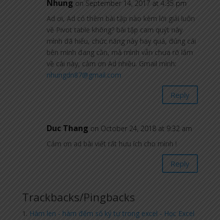
Nhung
on September 14, 2017 at 4:35 pm
Ad ơi, Ad có thêm bài tập nào kèm lời giải luôn
về Pivot table không? bài tập cam quýt này
mình đã hiểu, chức năng này hay quá, đúng cái
bên mình đang cần, mà mình vẫn chưa rõ lắm
về cái này, cảm ơn Ad nhiều. Gmail mình:
nhungdn87@gmail.com
Reply
Duc Thang
on October 24, 2018 at 9:32 am
Cảm ơn ad bài viết rất hưu ích cho mình !
Reply
Trackbacks/Pingbacks
Hàm len - hàm đếm số ký tự trong excel - Học Excel