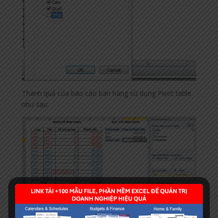
Thành quả của báo cáo bán hàng sử dụng Pivot table
như sau:
Còn rất nhiều điều để nói về pivot table, bởi đây là một