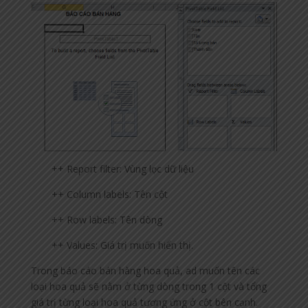
++ Report filter: Vùng lọc dữ liệu
++ Column labels: Tên cột
++ Row labels: Tên dòng
++ Values: Giá trị muốn hiển thị.
Trong báo cáo bán hàng hoa quả, ad muốn tên các
loại hoa quả sẽ nằm ở từng dòng trong 1 cột và tổng
giá trị từng loại hoa quả tương ứng ở cột bên cạnh.