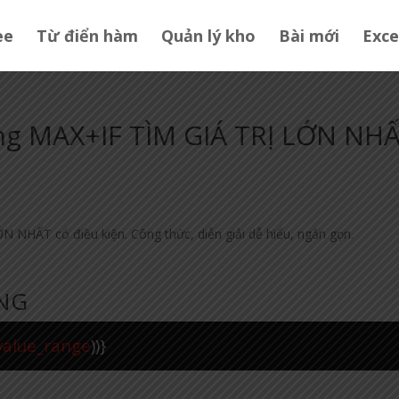
ee
Từ điển hàm
Quản lý kho
Bài mới
Exce
ng MAX+IF TÌM GIÁ TRỊ LỚN NH
NHẤT có điều kiện. Công thức, diễn giải dễ hiểu, ngắn gọn.
NG
value_range
))}