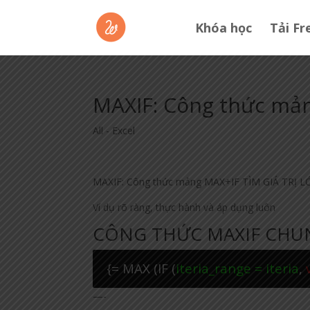
Khóa học
Tải Fr
MAXIF: Công thức mả
All - Excel
MAXIF: Công thức mảng MAX+IF TÌM GIÁ TRỊ LỚN 
Ví dụ rõ ràng, thực hành và áp dụng luôn
CÔNG THỨC MAXIF CHU
{= MAX (IF (
iteria_range = iteria
,
—-