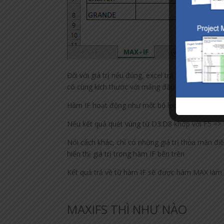
Đối với giá trị nếu đúng, excel trả về phạm vi C3
có cùng kích thước với mảng đầu tiên.
Hàm IF hoạt động như một bộ lọc. Vì chúng ta cu
Nếu kết quả quét vùng từ D3:D8 khớp với F5 => 
Nói cách khác, chỉ có những giá trị thỏa mãn đi
hiển thị giá trị trong hàm IF bên trên
Kết quả trả về từ hàm IF sẽ được hàm MAX làm việ
MAXIFS THÌ NHƯ NÀO