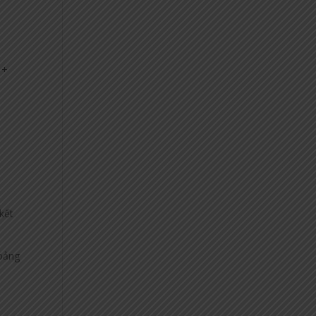
 +
 kết
hoảng