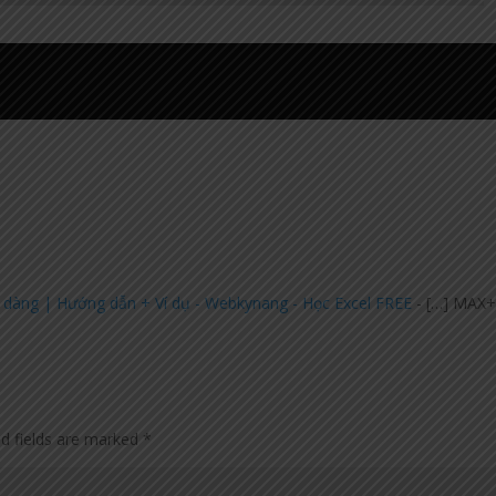
ễ dàng | Hướng dẫn + Ví dụ - Webkynang - Học Excel FREE
- […] MAX+
ed fields are marked
*