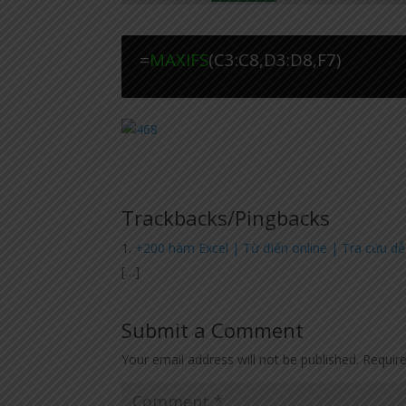
=
MAXIFS
(C3:C8,D3:D8,F7)
Trackbacks/Pingbacks
+200 hàm Excel | Từ điển online | Tra cứu d
[…]
Submit a Comment
Your email address will not be published.
Requir