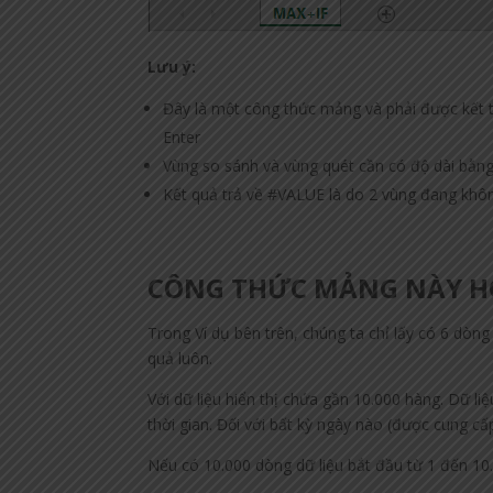
Lưu ý:
Đây là một công thức mảng và phải được kết t
Enter
Vùng so sánh và vùng quét cần có độ dài bằn
Kết quả trả về #VALUE là do 2 vùng đang khô
CÔNG THỨC MẢNG NÀY H
Trong Ví dụ bên trên, chúng ta chỉ lấy có 6 dòng 
quả luôn.
Với dữ liệu hiển thị chứa gần 10.000 hàng. Dữ li
thời gian. Đối với bất kỳ ngày nào (được cung c
Nếu có 10.000 dòng dữ liệu bắt đầu từ 1 đến 10