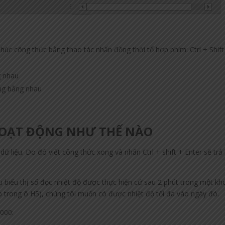
húc công thức bằng thao tác nhấn đồng thời tổ hợp phím: Ctrl + Shift
g nhau
ng bằng nhau
OẠT ĐỘNG NHƯ THẾ NÀO
dữ liệu. Do đó viết công thức xong và nhấn Ctrl + shift + Enter sẽ trả
ệu biểu thị số đọc nhiệt độ được thực hiện cứ sau 2 phút trong một k
ấp trong ô H5), chúng tôi muốn có được nhiệt độ tối đa vào ngày đó.
.000: