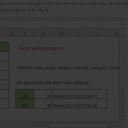
ới có thể tìm thấy giá trị lớn nhất với một hoặc nhiều tiêu chí mà kh
ng đương cho ví dụ này là: