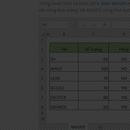
Trong Excel O365 và Excel 2019,
hàm MAXIFS
m
cần công thức mảng. Với MAXIFS, công thức tươ