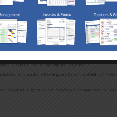
:C8, lấy toàn bộ kết quả cột số lượng. Điều này trả về một mảng các giá
ng cấp cho IF một mảng cho kiểm tra logic, IF trả về một mảng kết q
mảng chứa giá trị. Nếu không khớp kết quả về FALSE.
ều kiện lọc liên quan đến ô F5 (Hãng xe HD) mới trả về kết quả TRUE, 
c tiếp và trả về giá trị đại diện cho kết quả lớn nhất, theo điều kiện