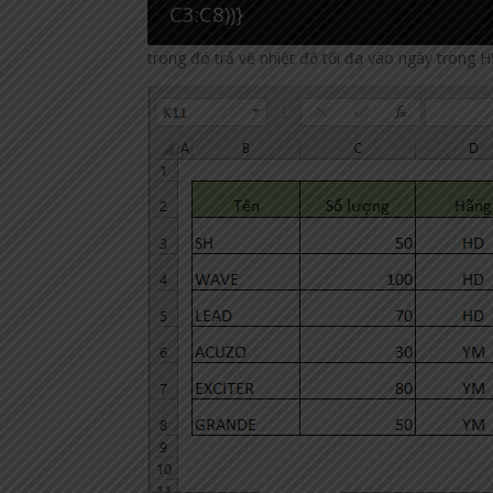
C3:C8))}
trong đó trả về nhiệt độ tối đa vào ngày trong H