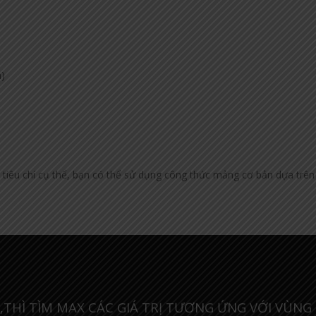
m)
ác tiêu chí cụ thể, bạn có thể sử dụng công thức mảng cơ bản dựa trên
,THÌ TÌM MAX CÁC GIÁ TRỊ TƯƠNG ỨNG VỚI VÙNG