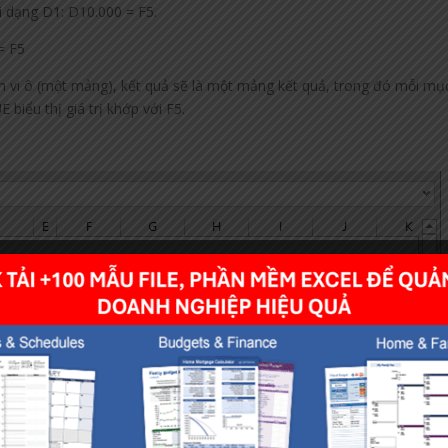
i dạng D1: D10.000 = F5.
 = F5
ạm vi ô (một mảng), kết quả sẽ là một mảng kết quả, trong đó mỗi mụ
biểu thị giá trị khớp với F5.