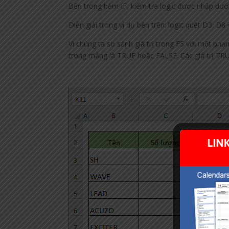
Bên trong hàm IF, kiểm tra logic được nhập dướ
Diễn giải trong ví dụ bên trên: logic quét D3: D8
Vì chúng ta so sánh giá trị trong F5 với một ph
trong mảng là TRUE hoặc FALSE. Các giá trị TRUE 