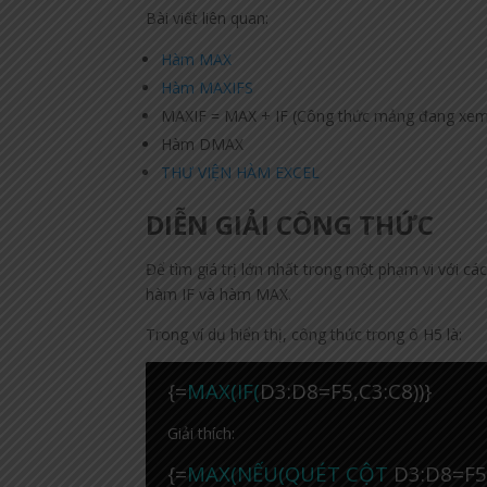
Bài viết liên quan:
Hàm MAX
Hàm MAXIFS
MAXIF = MAX + IF (Công thức mảng đang xe
Hàm DMAX
THƯ VIỆN HÀM EXCEL
DIỄN GIẢI CÔNG THỨC
Để tìm giá trị lớn nhất trong một phạm vi với c
hàm IF và hàm MAX.
Trong ví dụ hiển thị, công thức trong ô H5 là:
{=
MAX(IF(
D3:D8=F5,C3:C8))}
Giải thích:
{=
MAX(NẾU(QUÉT CỘT
D3:D8=F5