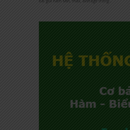
bài giải hàm Min, max, average trong...