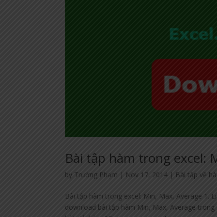
Bài tập hàm trong excel: 
by
Trường Phạm
|
Nov 17, 2014
|
Bài tập về h
Bài tập hàm trong excel: Min, Max, Average 1. 
download bài tập hàm Min, Max, Average trong