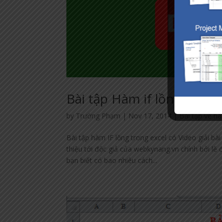
Bài tập Hàm if lồng trong
by
Trường Phạm
|
Nov 17, 2014
|
Bài tập về h
Bài tập hàm IF lồng trong excel có Video giải bà
thiệu tới độc giả của webkynang.vn chính bởi lẽ
bạn biết có bao nhiêu cách...