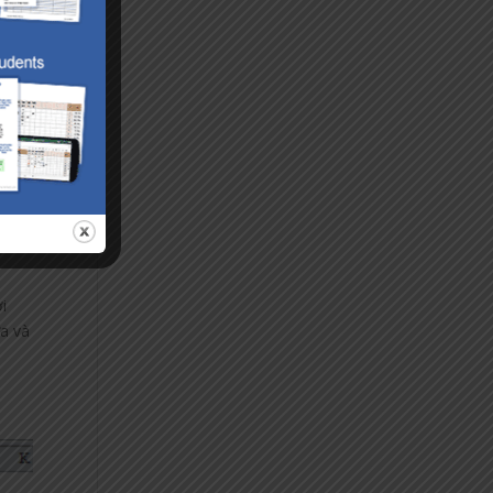
ới
ưa và