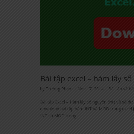
Bài tập excel – hàm lấy số
by
Trường Phạm
|
Nov 17, 2014
|
Bài tập về h
Bài tập Excel – Hàm lấy số nguyên (int) và số 
download bài tập hàm INT và MOD trong excel [so
INT và MOD trong...