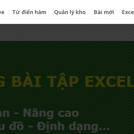
ee
Từ điển hàm
Quản lý kho
Bài mới
Exce