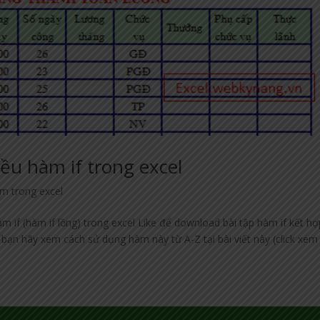
iều hàm if trong excel
àm trong excel
m if (hàm if lồng) trong excel Like để download bài tập hàm if kết hợ
 bạn hãy xem cách sử dụng hàm này từ A-Z tại bài viết này (click xem