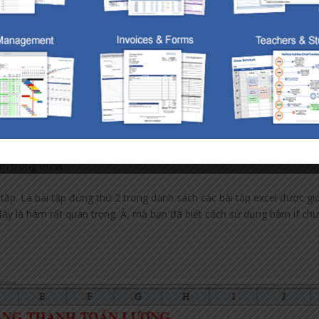
 excel có video hướng dẫn (PRO)
àm trong excel
i tập. Là bài tập đứng thứ 2 trong danh sách các bài tập excel được gi
 đây là hàm rất quan trọng. À, mà bạn đã biết cách sử dụng hàm if ch