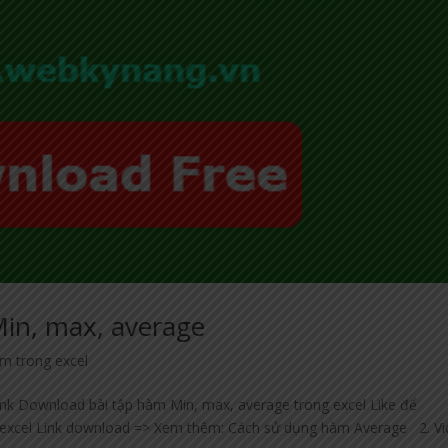
Min, max, average
àm trong excel
Link Download bài tập hàm Min, max, average trong excel Like để
 excel Link download => Xem thêm: Cách sử dụng hàm Average 2. V