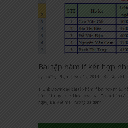
Bài tập hàm if kết hợp nh
by
Trường Phạm
|
Nov 17, 2014
|
Bài tập về h
1. Link Download bài tập hàm if kết hợp nhiều hà
hàm if trong excel Link download Trước tiên các
ngay) Bài viết mà Trường đã dành...