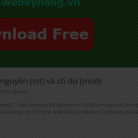
 nguyên (int) và số dư (mod)
àm trong excel
dư (mod) 1. Link Download bài tập hàm INT và MOD trong excel Like đ
ciallocker id=”515″]Link download[/sociallocker] 2. Video bài giải 