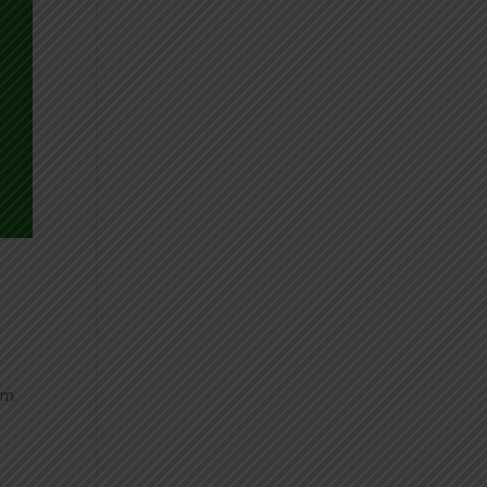
ể
hàm