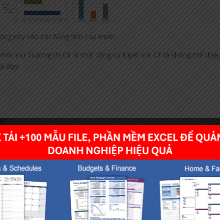
năng này vào các bảng tính của mình.
hính như Trường thì CF là một công cụ tuyệt vời. CF là không thể thiế
và đẹp.
):
 sử dụng CF trên 2007 trở lên. Về cơ bản các tính năng trong phần 2 
ó sẵn của conditional formatting
 có điều kiện
iện bạn chọn như sau: