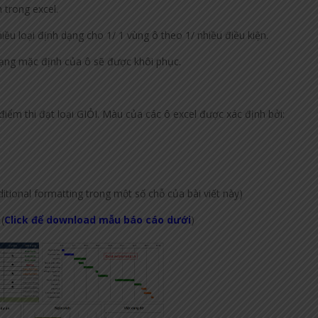
 trong excel.
iều loại định dạng cho 1/ 1 vùng ô theo 1/ nhiều điều kiện.
 dạng mặc định của ô sẽ được khôi phục.
điểm thi đạt loại GIỎI. Màu của các ô excel được xác định bởi:
ditional formatting trong một số chỗ của bài viết này)
(
Click để download mẫu báo cáo dưới
)