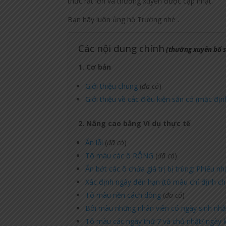
thức rất lớn và thường xuyên được cập nhật.
Bạn hãy luôn ủng hộ Trường nhé
.
Các nội dung chính
(thường xuyên bổ 
1. Cơ bản
Giới thiệu chung
(
đã có
)
Giới thiệu về các điều kiện sẵn có (mặc địn
2. Nâng cao bằng Ví dụ thực tế
Ẩn lỗi
(
đã có
)
Tô màu các ô RỖNG
(
đã có
)
Ẩn bớt các ô chứa giá trị bị trùng: Phiếu n
Xác định ngày đến hạn (tô màu chỉ định ch
Tô màu nền cách dòng
(
đã có
)
Bôi màu những nhân viên có ngày sinh nhật
Tô màu các ngày thứ 7 và chủ nhật/ ngày l