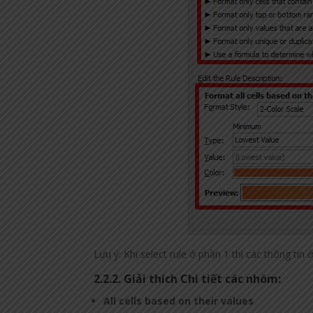
Lưu ý: Khi select rule ở phần 1 thì các thông tin
2.2.2. Giải thích Chi tiết các nhóm:
All cells based on their values