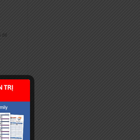
u để
sẽ