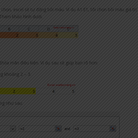
chọn, excel sẽ tự động bôi màu. Ví dụ A1:E1, tôi chọn bôi màu giá trị
. Tham khảo hình dưới.
thỏa mãn điều kiện. Ví dụ sau sẽ giúp bạn rõ hơn:
g khoảng 2 – 3.
ạng như sau: