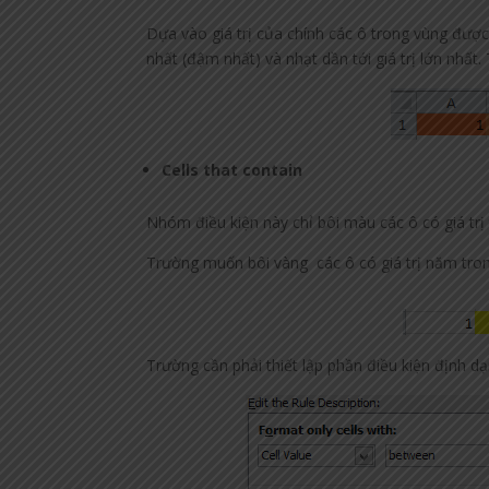
Dựa vào giá trị của chính các ô trong vùng được 
nhất (đậm nhất) và nhạt dần tới giá trị lớn nhất
Cells that contain
Nhóm điều kiện này chỉ bôi màu các ô có giá trị 
Trường muốn bôi vàng các ô có giá trị năm tron
Trường cần phải thiết lập phần điều kiện định d