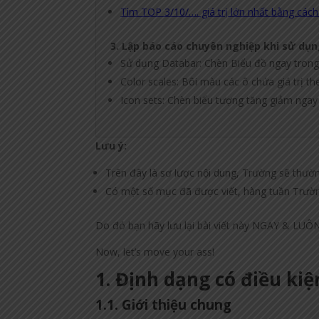
Tìm TOP 3/10/…. giá trị lớn nhất bằng các
3. Lập báo cáo chuyên nghiệp khi sử dụn
Sử dụng Databar: Chèn Biểu đồ ngay trong
Color scales: Bôi màu các ô chứa giá trị 
Icon sets: Chèn biểu tượng tăng giảm ngay
Lưu ý:
Trên đây là sơ lược nội dung, Trường sẽ thườ
Có một số mục đã được viết, hàng tuần Trường
Do đó bạn hãy lưu lại bài viết này NGAY & LUÔN
Now, let’s move your ass!
1. Định dạng có điều kiệ
1.1. Giới thiệu chung