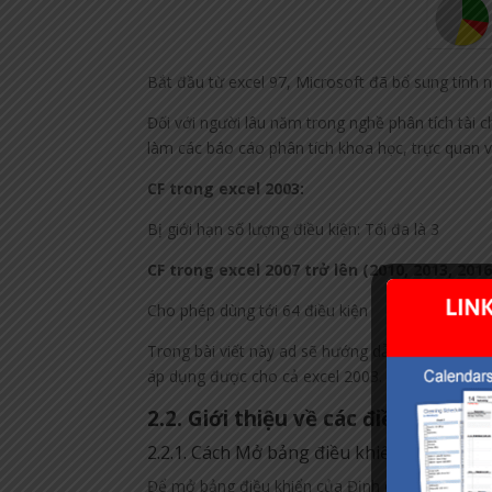
Bắt đầu từ excel 97, Microsoft đã bổ sung tính 
Đối với người lâu năm trong nghề phân tích tài c
làm các báo cáo phân tích khoa học, trực quan 
CF trong excel 2003:
Bị giới hạn số lượng điều kiện: Tối đa là 3
CF trong excel 2007 trở lên (2010, 2013, 2016
Cho phép dùng tới 64 điều kiện
Trong bài viết này ad sẽ hướng dẫn các bạn cách
áp dụng được cho cả excel 2003.
2.2. Giới thiệu về các điều kiện c
2.2.1. Cách Mở bảng điều khiển Định dạng
Để mở bảng điều khiển của Định dạng có điều k