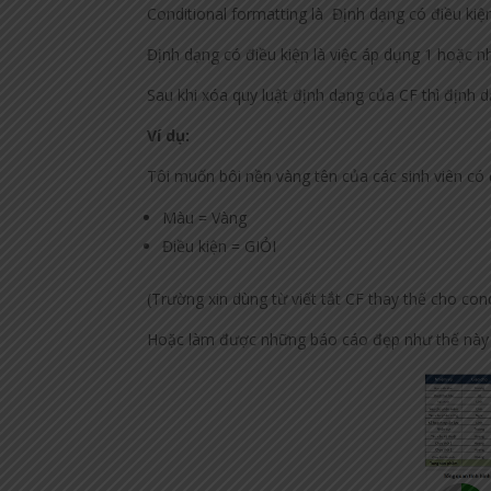
Conditional formatting là Định dạng có điều kiện
Định dạng có điều kiện là việc áp dụng 1 hoặc nh
Sau khi xóa quy luật định dạng của CF thì định
Ví dụ:
Tôi muốn bôi nền vàng tên của các sinh viên có 
Màu = Vàng
Điều kiện = GIỎI
(Trường xin dùng từ viết tắt CF thay thế cho con
Hoặc làm được những báo cáo đẹp như thế này 