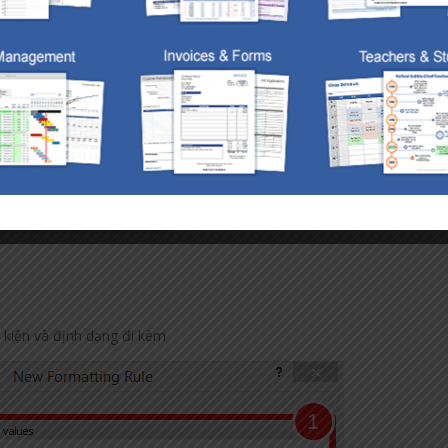
ều kiện và định dạng đi kèm