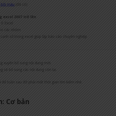
h bôi màu
(đã có)
g excel 2007 trở lên
 ô Excel
theo các nhóm
 cạnh số trong excel giúp lập báo cáo chuyên nghiệp
ng xuyên bổ sung nội dung mới.
 sẽ bổ sung các nội dung còn lại.
 để tuần sau đỡ phải mất thời gian tìm kiếm nhé.
n: Cơ bản