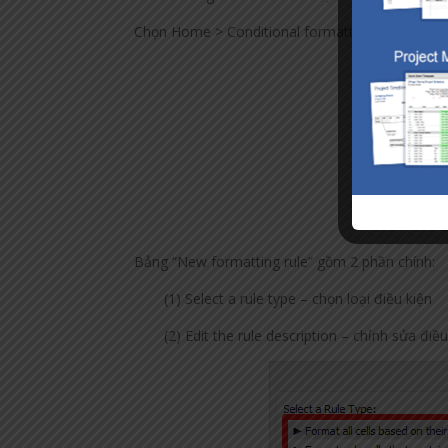
Chọn Home > Conditional formatting > New rule
Bảng “New formatting rule” gồm 2 phần chính:
(1) Select a rule type – chọn loại điều kiện
(2) Edit the rule description – chỉnh sửa đi