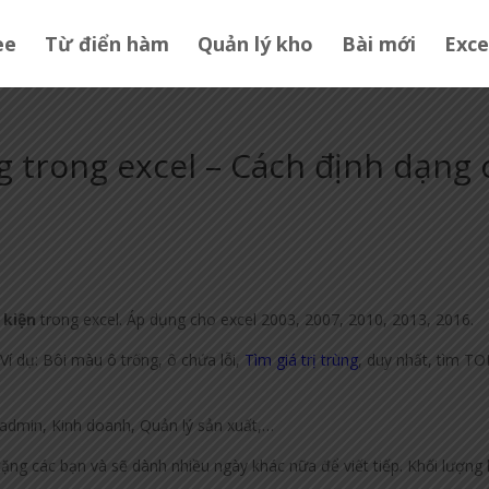
ee
Từ điển hàm
Quản lý kho
Bài mới
Exce
g trong excel – Cách định dạng 
 kiện
trong excel. Áp dụng cho excel 2003, 2007, 2010, 2013, 2016.
Ví dụ: Bôi màu ô trống, ô chứa lỗi,
Tìm giá trị trùng
, duy nhất, tìm TO
 admin, Kinh doanh, Quản lý sản xuất,…
tặng các bạn và sẽ dành nhiều ngày khác nữa để viết tiếp. Khối lượng 