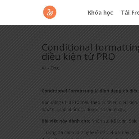
Khóa học
Tải Fr
Conditional formattin
điều kiện từ PRO
All - Excel
Conditional Formatting
là
định dạng có điều
Bạn dùng CF để tô màu theo 1/ nhiều điều kiện. 
3/5/10… sản phẩm có doanh số lớn nhất,…
Bài viết này dành cho
: Nhân sự, Kế toán, Sale
Trường đã dành ra 2 ngày lễ để viết bài này gửi 