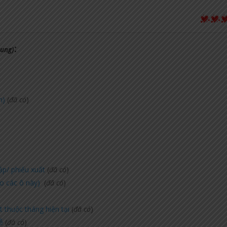
:
sung)
h)
(
đã có
)
hập/ phiếu xuất
(
đã có
)
o các ô này)
(
đã có
)
 thuộc tháng hiện tại
(
đã có
)
ễ
(
đã có
)