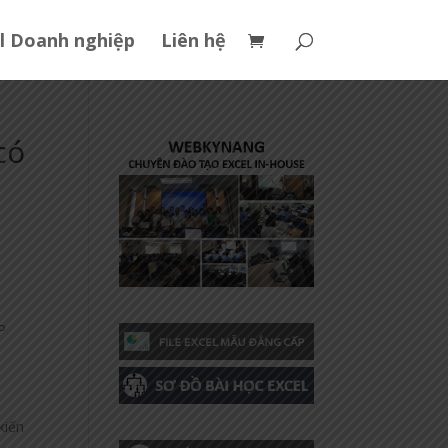
l Doanh nghiệp
Liên hệ
có
P
kiến