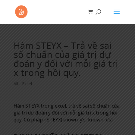
Hàm STEYX – Trả về sai
số chuẩn của giá trị dự
đoán y đối với mỗi giá trị
x trong hồi quy.
All - Excel
Hàm STEYX trong excel, trả về sai số chuẩn của
giá trị dự đoán y đối với mỗi giá trị x trong hồi
quy. Cú pháp =STEYX(known_y’s, known_x’s)
………