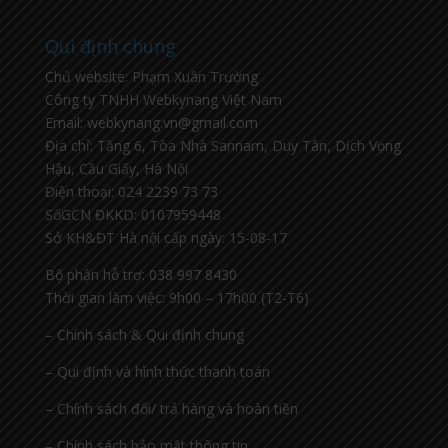
Qui định chung
Chủ website: Phạm Xuân Trường
Công ty TNHH Webkynang Việt Nam
Email: webkynang.vn@gmail.com
Địa chỉ: Tầng 6, Tòa Nhà Sannam, Duy Tân, Dịch Vọng
Hậu, Cầu Giấy, Hà Nội
Điện thoại: 024 2239 73 73
SốGCN ĐKKD: 0107959448
Sở KH&ĐT Hà nội cấp ngày: 15-08-17
Bộ phận hỗ trợ: 038 997 8430
Thời gian làm việc: 9h00 – 17h00 (T2-T6)
– Chính sách & Qui định chung
– Qui định và hình thức thanh toán
– Chính sách đổi/ trả hàng và hoàn tiền
– Chính sách bảo mật thông tin