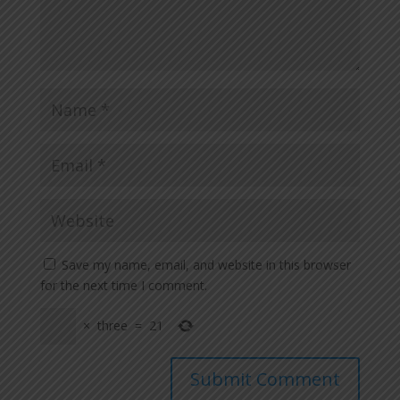
Save my name, email, and website in this browser
for the next time I comment.
×
three
=
21