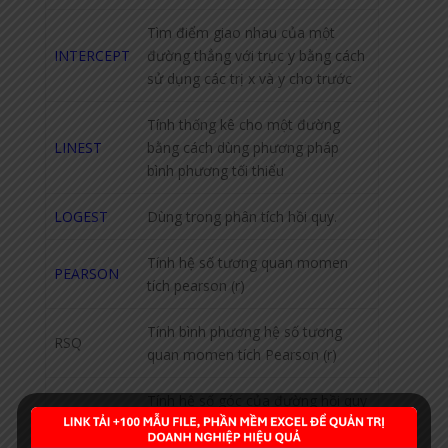
Tìm điểm giao nhau của một
INTERCEPT
đường thẳng với trục y bằng cách
sử dụng các trị x và y cho trước
Tính thống kê cho một đường
LINEST
bằng cách dùng phương pháp
bình phương tối thiểu
LOGEST
Dùng trong phân tích hồi quy.
Tính hệ số tương quan momen
PEARSON
tích pearson (r)
Tính bình phương hệ số tương
RSQ
quan momen tích Pearson (r)
Tính hệ số góc của đường hồi quy
SLOPE
tuyến tính thông qua các điềm dữ
liệu