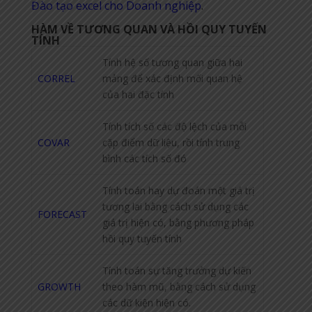
Đào tạo excel cho Doanh nghiệp
.
HÀM VỀ TƯƠNG QUAN VÀ HỒI QUY TUYẾN
TÍNH
Tính hệ số tương quan giữa hai
CORREL
mảng để xác định mối quan hệ
của hai đặc tính
Tính tích số các độ lệch của mỗi
COVAR
cặp điểm dữ liệu, rồi tính trung
bình các tích số đó
Tính toán hay dự đoán một giá trị
tương lai bằng cách sử dụng các
FORECAST
giá trị hiện có, bằng phương pháp
hồi quy tuyến tính
Tính toán sự tăng trưởng dự kiến
GROWTH
theo hàm mũ, bằng cách sử dụng
các dữ kiện hiện có.