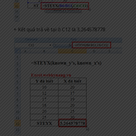
+ Kết quả trả về tại ô C12 là 3,264578778