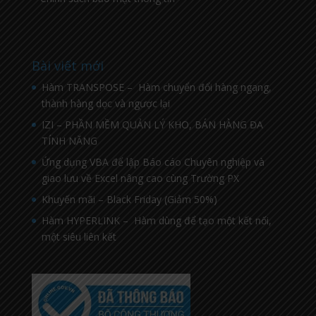
Bài viết mới
Hàm TRANSPOSE – Hàm chuyển đổi hàng ngang,
thành hàng dọc và ngược lại
IZI – PHẦN MỀM QUẢN LÝ KHO, BÁN HÀNG ĐA
TÍNH NĂNG
Ứng dụng VBA để lập Báo cáo Chuyên nghiệp và
giao lưu về Excel nâng cao cùng Trường PX
Khuyến mãi – Black Friday (Giảm 50%)
Hàm HYPERLINK – Hàm dùng để tạo một kết nối,
một siêu liên kết