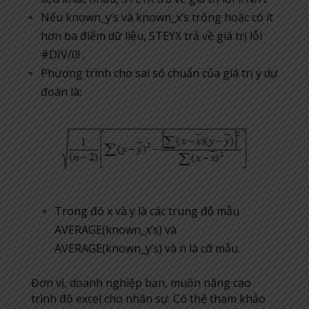
Nếu known_y’s và known_x’s trống hoặc có ít
hơn ba điểm dữ liệu, STEYX trả về giá trị lỗi
#DIV/0! .
Phương trình cho sai số chuẩn của giá trị y dự
đoán là:
Trong đó x và y là các trung độ mẫu
AVERAGE(known_x’s) và
AVERAGE(known_y’s) và n là cỡ mẫu.
Đơn vị, doanh nghiệp bạn, muốn nâng cao
trình độ excel cho nhân sự. Có thể tham khảo