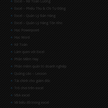
Excel – Kế Toán Lương
Excel – Phiếu Thu & Chi Tự Động
Excel – Quản Lý Bán Hàng
Excel – Quản Lý Hàng Tồn Kho
Học Powerpoint
Học Word
Kế Toán
Làm quen với Excel
Phần Mềm Hay
Phần mềm quản trị doanh nghiệp
Quảng cáo – Lesson
Tài chính cho giám đốc
Trò chơi trên excel
VBA excel
Vẽ biểu đồ trong excel