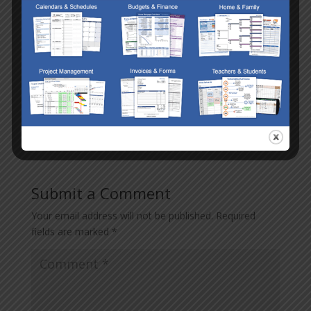
Trả về sai số chuẩn của trị dự
STEYX
đoán y đối với mỗi trị x trong hồi
quy.
Submit a Comment
Your email address will not be published.
Required
fields are marked
*