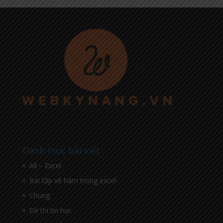
Danh mục bài viết
All – Excel
Bài tập về hàm trong excel
Chung
Đề thi tin học