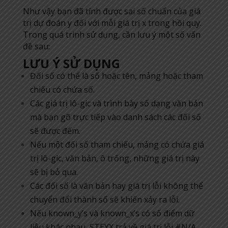
Như vậy bạn đã tính được sai số chuẩn của giá
trị dự đoán y đối với mỗi giá trị x trong hồi quy.
Trong quá trinh sử dụng, cần lưu ý một số vấn
đề sau:
LƯU Ý SỬ DỤNG
Đối số có thể là số hoặc tên, mảng hoặc tham
chiếu có chứa số.
Các giá trị lô-gic và trình bày số dạng văn bản
mà bạn gõ trực tiếp vào danh sách các đối số
sẽ được đếm.
Nếu một đối số tham chiếu, mảng có chứa giá
trị lô-gic, văn bản, ô trống, những giá trị này
sẽ bị bỏ qua.
Các đối số là văn bản hay giá trị lỗi không thể
chuyển đổi thành số sẽ khiến xảy ra lỗi.
Nếu known_y’s và known_x’s có số điểm dữ
liệu khác nhau, STEYX trả về giá trị lỗi #N/A.