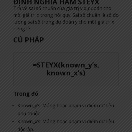
ĐỊNH NGHĨA HÀM STEYX
Trả về sai số chuẩn của giá trị y dự đoán cho
mỗi giá trị x trong hồi quy. Sai số chuẩn là số đo
lượng sai số trong dự đoán y cho một giá trị x
riêng lẻ.
CÚ PHÁP
=STEYX(known_y’s,
known_x’s)
Trong đó
Known_y’s: Mảng hoặc phạm vi điểm dữ liệu
phụ thuộc.
Known_x’s: Mảng hoặc phạm vi điểm dữ liệu
độc lập.